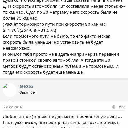
ДТП скорость автомобиля "B" составляла менее стольких-
то км/час . Судя по 30 метрам-у него скорость была не
более 80 км/час.
(Расчёт тормозного пути при скорости 80 км/час:
S=1∙80²/(254∙0,8)≈31,5 м.)
Если тормозного пути не было, то его фактическая
скорость была меньше, но установить её будет
невозможно.
И он мог тебя просто не видеть-например за передней
правой стойкой своего автомобиля. А тогда эти 30
метров будут остановочным путём, а не тормозным. И
тогда его скорость будет ещё меньше.
alex63
Опытный
5 Июл 2016
#22
Любопытное (только не для меня) продолжение дела... .
Как я уже пис
а
л, инспектор назначил автоэкспертизу, в