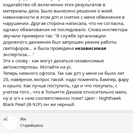
ходатайство об включении этих результатов в
материалы дела. Было вынесено решение о моей
невиновности в этом дтп и снятии с меня обвинения в
нарушении. Другая сторона написала, что не согласна,
однако обжалования не последовало. Слова инспектора
звучали примерно так: "В службе организации
дорожного движения был запрошен режим работы
светофоров... и была проведена
независимая
экспертиза... ."
Это к слову - как могут делаться независимые
автоэкспертизы. Мотайте на ус.
Теперь немного офтопа. Так как дтп у меня не было лет
20, наверное, вопрос такой: надо поменять бампер, фару
и крыло. Как лучше поступить, где и что покупать, с
учетом того , что в Тольятти Джазов относительно мало,
ну и з/ч к ним соответственно тоже? Цвет - Nighthawk
Black Pearl (B-92P) он же черный.
Ян
Старейшина