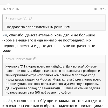
16 Авг 2016
#28
Ян написал(а):
Поздравляю с положительным решением!
Ян
, спасибо. Действительно, хоть дтп и не большое
(кроме внешнего вида ничего не пострадало), но
нервов, времени и даже денег
уже потрачено не
мало.
pas2x написал(а):
Железо в ТЛТ скорее всего не найдёшь. Да и во всей области
наверное тоже. Выбирай надёжного поставщика с разборок и
тяни приличной транспортной компанией. Я полтора года
назад дверь тащил из Москвы. Фары кстати будет скорее всего
проще купить две новые из аналогов, а уцелевшую продать.
ДТП хороший повод для тюнинга))) P.S. Цвет не самый редкий,
но перекрасить на 99% всё равно придётся.
pas2x
, я склоняюсь к б/у оригиналам, вот только где все
это взять? И еще как выбрать "надежного" поставщика?