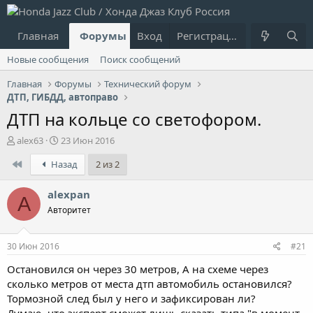
Главная
Форумы
Вход
Что нового?
Регистрация
Пользовател
Новые сообщения
Поиск сообщений
Главная
Форумы
Технический форум
ДТП, ГИБДД, автоправо
ДТП на кольце со светофором.
А
Д
alex63
23 Июн 2016
в
а
First
Назад
2 из 2
т
т
о
а
р
н
alexpan
A
т
а
Авторитет
е
ч
м
а
ы
л
30 Июн 2016
#21
а
Остановился он через 30 метров, А на схеме через
сколько метров от места дтп автомобиль остановился?
Тормозной след был у него и зафиксирован ли?
Думаю, что эксперт сможет лишь сказать типа "в момент