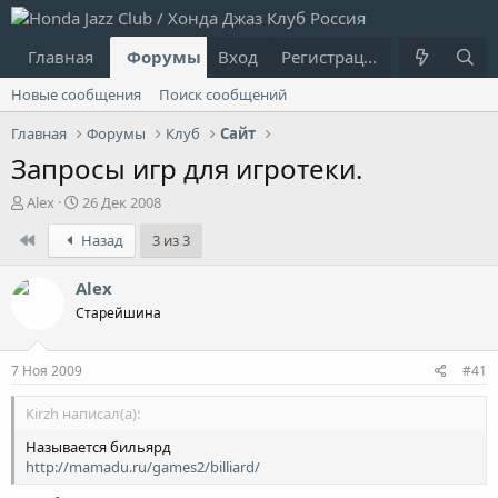
Главная
Форумы
Вход
Что нового?
Регистрация
Пользовател
Новые сообщения
Поиск сообщений
Главная
Форумы
Клуб
Сайт
Запросы игр для игротеки.
А
Д
Alex
26 Дек 2008
в
а
First
Назад
3 из 3
т
т
о
а
р
н
Alex
т
а
Старейшина
е
ч
м
а
ы
л
7 Ноя 2009
#41
а
Kirzh написал(а):
Называется бильярд
http://mamadu.ru/games2/billiard/