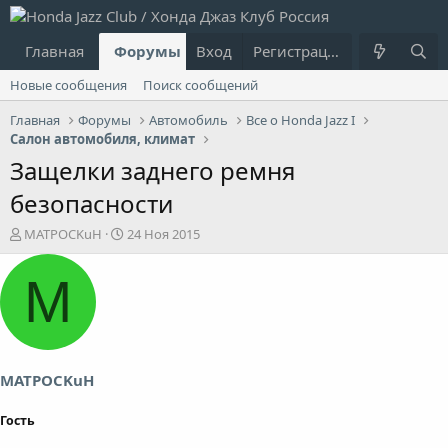
Главная
Форумы
Вход
Что нового?
Регистрация
Пользовател
Новые сообщения
Поиск сообщений
Главная
Форумы
Автомобиль
Все о Honda Jazz I
Салон автомобиля, климат
Защелки заднего ремня
безопасности
А
Д
MATPOCKuH
24 Ноя 2015
в
а
т
т
M
о
а
р
н
т
а
е
ч
м
а
ы
л
MATPOCKuH
а
Гость