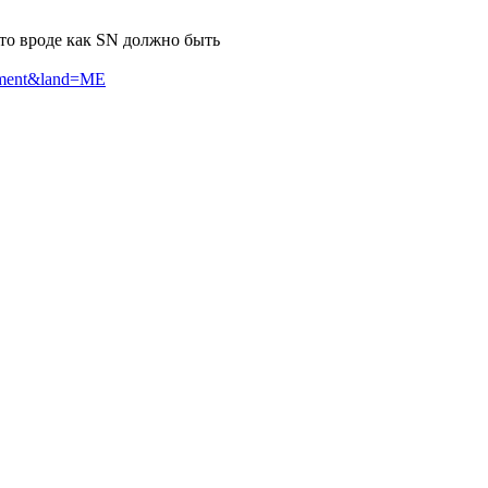
что вроде как SN должно быть
cument&land=ME