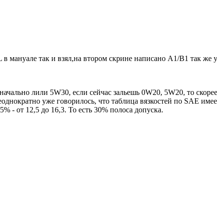
L в мануале так и взял,на втором скрине написано A1/B1 так же 
значально лили 5W30, если сейчас зальешь 0W20, 5W20, то скорее
Неоднократно уже говорилось, что таблица вязкостей по SAE име
 - от 12,5 до 16,3. То есть 30% полоса допуска.