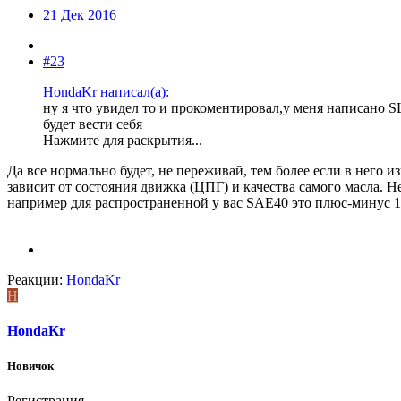
21 Дек 2016
#23
HondaKr написал(а):
ну я что увидел то и прокоментировал,у меня написано S
будет вести себя
Нажмите для раскрытия...
Да все нормально будет, не переживай, тем более если в него и
зависит от состояния движка (ЦПГ) и качества самого масла. 
например для распространенной у вас SAE40 это плюс-минус 15%
Реакции:
HondaKr
H
HondaKr
Новичок
Регистрация