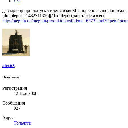
#22
да сыр бор про допуски идет,я взял SL а парень выше написал 
[doublepost=1482311356][/doublepost]вот такое я взял
http://meguin.de/meguin/produktdb.nsf/id/md_6373.html?OpenDo
alex63
Опытный
Регистрация
12 Ноя 2008
Сообщения
327
Адрес
Тольятти