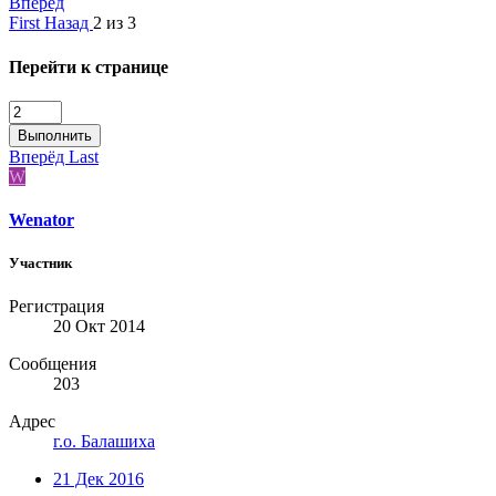
Вперёд
First
Назад
2 из 3
Перейти к странице
Выполнить
Вперёд
Last
W
Wenator
Участник
Регистрация
20 Окт 2014
Сообщения
203
Адрес
г.о. Балашиха
21 Дек 2016