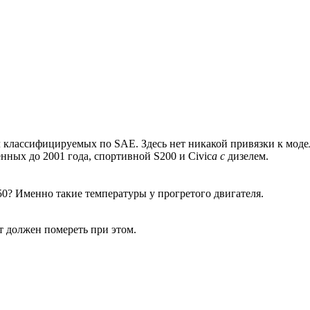
л классифицируемых по SAE. Здесь нет никакой привязки к мод
нных до 2001 года, спортивной S200 и Civic
а с
дизелем.
+150? Именно такие температуры у прогретого двигателя.
ат должен помереть при этом.