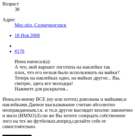
Возраст
38
Адрес
Мос.обл.,Солнечногорск
18 Ноя 2008
#170
Инна написал(а):
А что, мой вариант логотипа на наклейки так
плох, что его нельзя было использовать на майки?
Теперь на наклейках одно, на майках другое... Вы,
смотрю, здесь все молодцы!
Нажмите для раскрытия...
Инна,по-моему ВСЕ (ну или почти) довольны и майками,и
наклейками.Данное высказывание считаю абсолютно
неоправданным,т.к. и то,и другое выглядит вполне лаконично
и мило (ИМХО).Если же Вы хотите созерцать собственное
лого на тех же футболках,вперед,сделайте себе ее
самостоятельно.