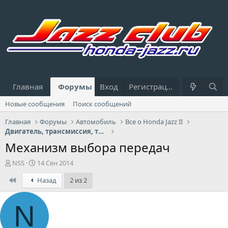
Главная
Форумы
Вход
Что нового?
Регистрация
Пользовател
Новые сообщения
Поиск сообщений
Главная
Форумы
Автомобиль
Все о Honda Jazz II
Двигатель, трансмиссия, топливная система
Механизм выбора передач
А
Д
NSS
14 Сен 2014
в
а
First
Назад
2 из 2
т
т
о
а
р
н
N
т
а
е
ч
м
а