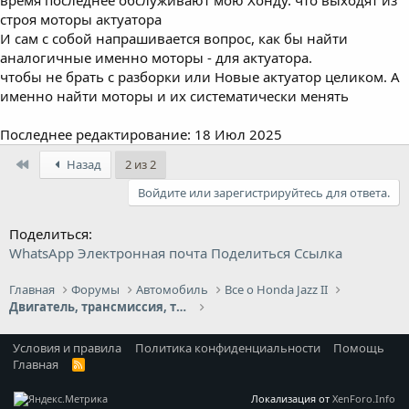
время последнее обслуживают мою Хонду. что выходят из
строя моторы актуатора
И сам с собой напрашивается вопрос, как бы найти
аналогичные именно моторы - для актуатора.
чтобы не брать с разборки или Новые актуатор целиком. А
именно найти моторы и их систематически менять
Последнее редактирование:
18 Июл 2025
First
Назад
2 из 2
Войдите или зарегистрируйтесь для ответа.
Поделиться:
WhatsApp
Электронная почта
Поделиться
Ссылка
Главная
Форумы
Автомобиль
Все о Honda Jazz II
Двигатель, трансмиссия, топливная система
Условия и правила
Политика конфиденциальности
Помощь
Главная
R
S
S
Локализация от
XenForo.Info