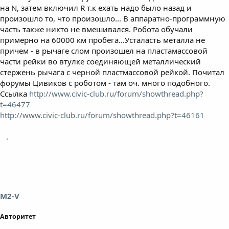
на N, затем включил R т.к ехать надо было назад и
произошло то, что произошло... В аппаратно-программную
часть также никто не вмешивался. Робота обучали
примерно на 60000 км пробега...Усталасть металла не
причем - в рычаге слом произошел на пластамассовой
части рейки во втулке соединяющей металлический
стержень рычага с черной пластмассовой рейкой. Почитал
форумы Цивиков с роботом - там оч. много подобного.
Ссылка
http://www.civic-club.ru/forum/showthread.php?
t=46477
http://www.civic-club.ru/forum/showthread.php?t=46161
M2-V
Авторитет