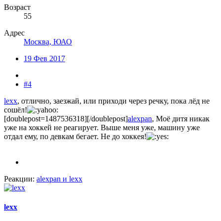
Возраст
55
Адрес
Москва, ЮАО
19 Фев 2017
#4
lexx
, отлично, заезжай, или приходи через речку, пока лёд не
сошёл!
[doublepost=1487536318][/doublepost]
alexpan
, Моё дитя никак
уже на хоккей не реагирует. Выше меня уже, машину уже
отдал ему, по девкам бегает. Не до хоккея!
Реакции:
alexpan
и
lexx
lexx