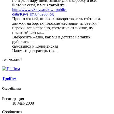
поиграли пару дней, запихнули в коробку и всё.
Фото из сети, у меня такой же.
http://www.v3toys.ru/kiwi-public-
data/Kiwi_Img/48200.jpg
Просто хоккей, никаких наворотов, есть счётчики-
движки на бортах, плоские жестяные человечки-
игроки. всё исправно, состояние отличное, ну
пыльный слегка...
Выбросить жалко, как мы в детстве на таких
рубились.....
самовывоз м Коломенская
Нажмите для раскрытия...
тел можно?
Троffим
Старейшина
Регистрация
18 Мар 2008
Сообщения