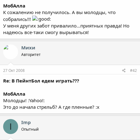
МобАлла
К сожалению не получилось. А вы молодцы, что
собрались!!!
У меня других забот привалило...приятных правда! Но
надеюсь все-таки смогу вырываться!
Михи
Авторитет
27 Окт 2008
#42
Re: В ПейнтБол едем играть???
МобАлла
Молодцы! :Yahoo!:
Это до начала стрельб? А где пленные? :x
Imp
I
Опытный