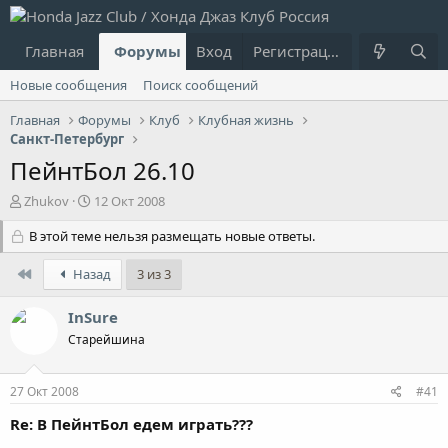
Главная
Форумы
Вход
Что нового?
Регистрация
Пользовател
Новые сообщения
Поиск сообщений
Главная
Форумы
Клуб
Клубная жизнь
Санкт-Петербург
ПейнтБол 26.10
А
Д
Zhukov
12 Окт 2008
в
а
т
В этой теме нельзя размещать новые ответы.
т
о
а
р
н
First
Назад
3 из 3
т
а
е
ч
InSure
м
а
Старейшина
ы
л
а
27 Окт 2008
#41
Re: В ПейнтБол едем играть???