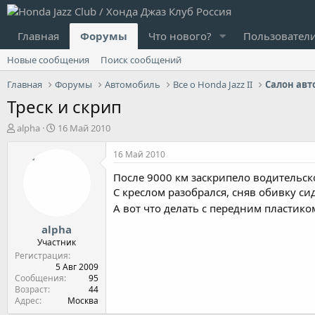
Главная
Форумы
Что нового?
Пользовател
Новые сообщения
Поиск сообщений
Главная
Форумы
Автомобиль
Все о Honda Jazz II
Салон авт
Треск и скрип
А
Д
alpha
16 Май 2010
в
а
т
т
16 Май 2010
о
а
После 9000 км заскрипело водительск
р
н
т
а
С креслом разобрался, сняв обивку с
е
ч
А вот что делать с передним пластик
м
а
alpha
ы
л
а
Участник
Регистрация
5 Авг 2009
Сообщения
95
Возраст
44
Адрес
Москва