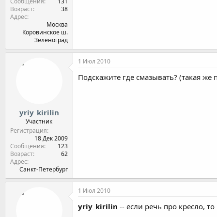
Сообщения
131
Возраст
38
Адрес
Москва
Коровинское ш.
Зеленоград
1 Июл 2010
Подскажите где смазывать? (такая же 
yriy_kirilin
Участник
Регистрация
18 Дек 2009
Сообщения
123
Возраст
62
Адрес
Санкт-Петербург
1 Июл 2010
yriy_kirilin
-- если речь про кресло, т