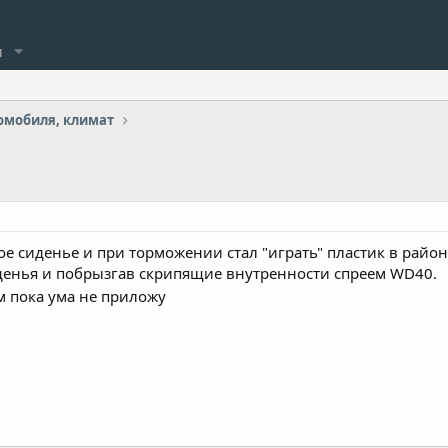
и
омобиля, климат
ое сиденье и при торможении стал "играть" пластик в райо
иденья и побрызгав скрипящие внутренности спреем WD40.
ом пока ума не приложу