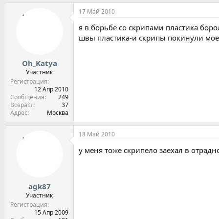
17 Май 2010
я в борьбе со скрипами пластика бор
швы пластика-и скрипы покинули мое
Oh_Katya
Участник
Регистрация
12 Апр 2010
Сообщения
249
Возраст
37
Адрес
Москва
18 Май 2010
у меня тоже скрипело заехал в отрадн
agk87
Участник
Регистрация
15 Апр 2009