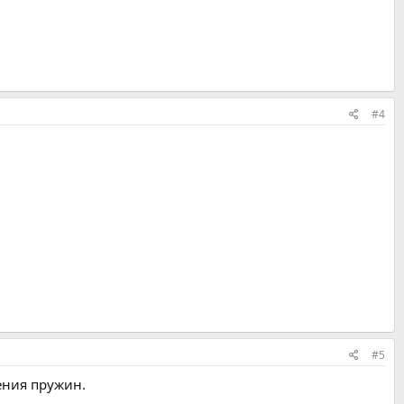
#4
#5
ления пружин.