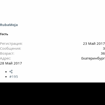
к
ц
и
и
:
RubaMoja
Гость
Регистрация
23 Май 2017
Сообщения
3
Возраст
36
Адрес
Екатеринбург
28 Май 2017
#195