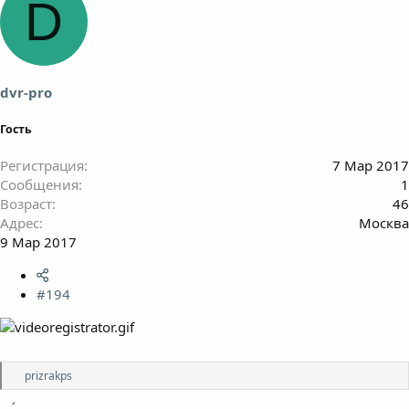
D
dvr-pro
Гость
Регистрация
7 Мар 2017
Сообщения
1
Возраст
46
Адрес
Москва
9 Мар 2017
#194
Р
prizrakps
е
а