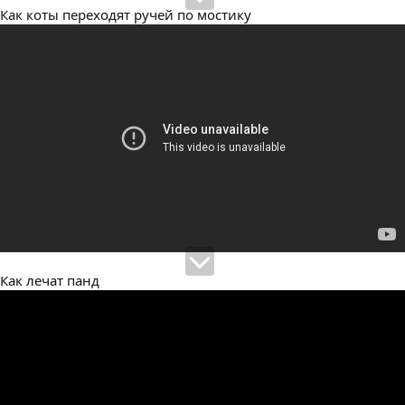
Как коты переходят ручей по мостику
Как лечат панд