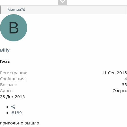
Р
Михаил76
е
а
B
к
ц
и
и
:
Billy
Гость
Регистрация
11 Сен 2015
Сообщения
4
Возраст
35
Адрес
Озёрск
28 Дек 2015
#189
прикольно вышло