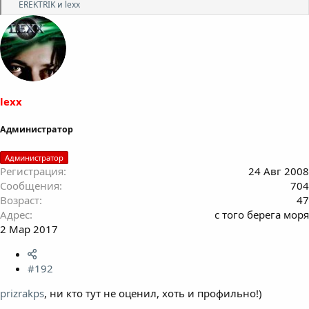
Р
EREKTRIK
и
lexx
е
а
к
ц
и
и
:
lexx
Администратор
Администратор
Регистрация
24 Авг 2008
Сообщения
704
Возраст
47
Адрес
с того берега моря
2 Мар 2017
#192
prizrakps
, ни кто тут не оценил, хоть и профильно!)