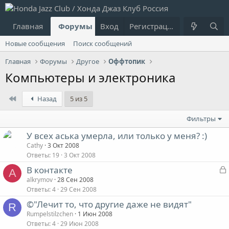
Главная
Форумы
Вход
Что нового?
Регистрация
Пользовател
Новые сообщения
Поиск сообщений
Главная
Форумы
Другое
Оффтопик
Компьютеры и электроника
First
Назад
5 из 5
Фильтры
У всех аська умерла, или только у меня? :)
Cathy
3 Окт 2008
Ответы
19
3 Окт 2008
В контакте
A
alkrymov
28 Сен 2008
Ответы
4
29 Сен 2008
©"Лечит то, что другие даже не видят"
R
Rumpelstilzchen
1 Июн 2008
т
Ответы
4
29 Июн 2008