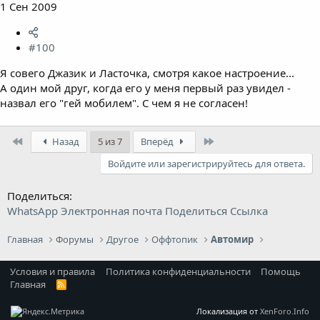
1 Сен 2009
#100
Я совего Джазик и Ласточка, смотря какое настроение...
А один мой друг, когда его у меня первый раз увидел -
назвал его "гей мобилем". С чем я не согласен!
First
Last
Назад
5 из 7
Вперёд
Войдите или зарегистрируйтесь для ответа.
Поделиться:
WhatsApp
Электронная почта
Поделиться
Ссылка
Главная
Форумы
Другое
Оффтопик
Автомир
Условия и правила
Политика конфиденциальности
Помощь
Главная
R
S
S
Локализация от
XenForo.Info