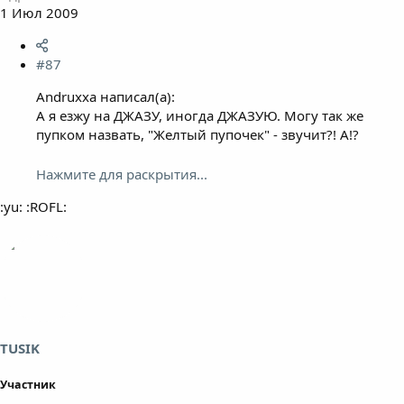
1 Июл 2009
#87
Andruxxa написал(а):
А я езжу на ДЖАЗУ, иногда ДЖАЗУЮ. Могу так же
пупком назвать, "Желтый пупочек" - звучит?! А!?
Нажмите для раскрытия...
:yu: :ROFL:
TUSIK
Участник