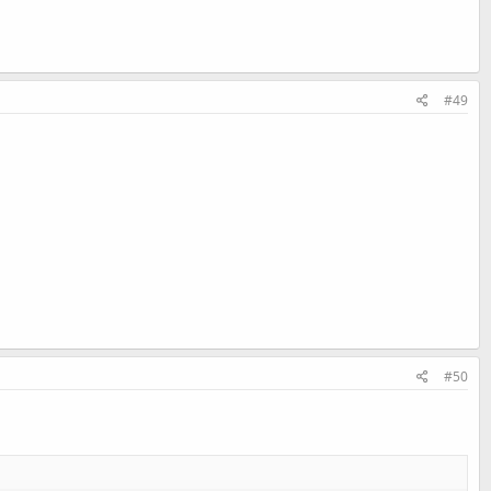
#49
#50