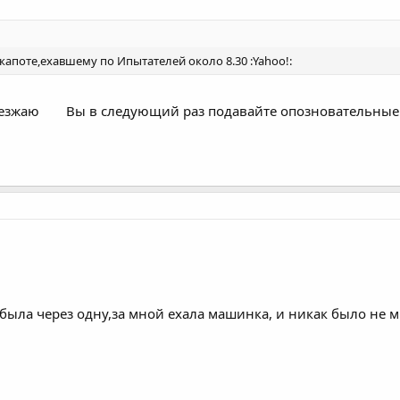
капоте,ехавшему по Ипытателей около 8.30 :Yahoo!:
оезжаю
Вы в следующий раз подавайте опозновательны
была через одну,за мной ехала машинка, и никак было не 