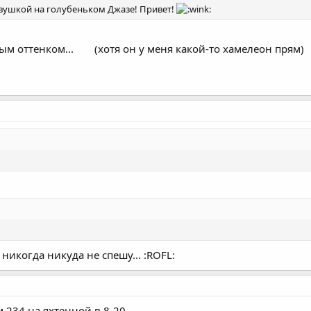
евушкой на голубеньком Джазе! Привет!
ным оттенком...
(хотя он у меня какой-то хамелеон прям)
 никогда никуда не спешу... :ROFL:
 234 на яхтенной в 8-20