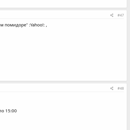
#47
 помидоре" :Yahoo!: ,
#48
ло 15:00