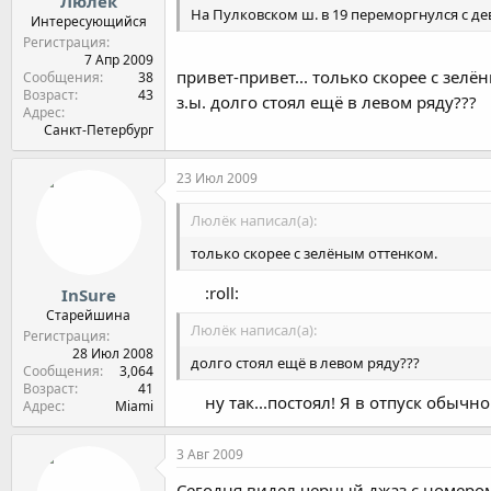
Люлёк
На Пулковском ш. в 19 переморгнулся с д
Интересующийся
Регистрация
7 Апр 2009
привет-привет... только скорее с зелё
Сообщения
38
Возраст
43
з.ы. долго стоял ещё в левом ряду???
Адрес
Санкт-Петербург
23 Июл 2009
Люлёк написал(а):
только скорее с зелёным оттенком.
:roll:
InSure
Старейшина
Люлёк написал(а):
Регистрация
28 Июл 2008
долго стоял ещё в левом ряду???
Сообщения
3,064
Возраст
41
ну так...постоял! Я в отпуск обычно
Адрес
Miami
3 Авг 2009
Сегодня видел черный джаз с номером