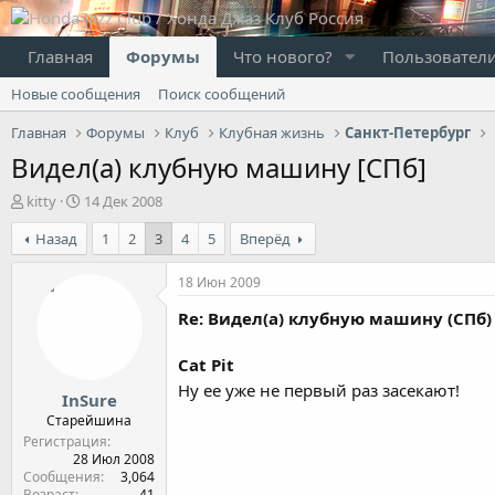
Главная
Форумы
Что нового?
Пользовател
Новые сообщения
Поиск сообщений
Главная
Форумы
Клуб
Клубная жизнь
Санкт-Петербург
Видел(а) клубную машину [СПб]
А
Д
kitty
14 Дек 2008
в
а
Назад
1
2
3
4
5
Вперёд
т
т
о
а
р
н
18 Июн 2009
т
а
Re: Видел(а) клубную машину (СПб)
е
ч
м
а
ы
л
Cat Pit
а
Ну ее уже не первый раз засекают!
InSure
Старейшина
Регистрация
28 Июл 2008
Сообщения
3,064
Возраст
41