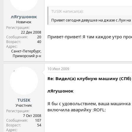
TUSIK написал(а):
лЯгушонок
Привет сегодня девушке на джазе с Луи на 
Новичок
Регистрация
22 Дек 2008
Привет-привет! Я там каждое утро пр
Сообщения
20
Возраст
40
Адрес
Санкт-Петербург,
Приморский р-н
10 Июл 2009
Re: Видел(а) клубную машину (СПб)
лЯгушонок
TUSIK
Я бы с удовольствием, ваша машинка 
Участник
включила аварийку :ROFL:
Регистрация
7 Окт 2008
Сообщения
107
Возраст
54
Адрес