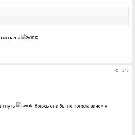
е сигналы
#46
мигнуть
боюсь она бы не поняла зачем я