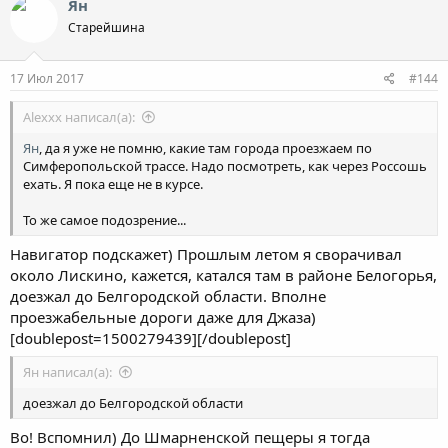
Ян
Старейшина
17 Июл 2017
#144
Alexxx написал(а):
Ян
, да я уже не помню, какие там города проезжаем по
Симферопольской трассе. Надо посмотреть, как через Россошь
ехать. Я пока еще не в курсе.
То же самое подозрение...
Навигатор подскажет) Прошлым летом я сворачивал
около Лискино, кажется, катался там в районе Белогорья,
доезжал до Белгородской области. Вполне
проезжабельные дороги даже для Джаза)
[doublepost=1500279439][/doublepost]
Ян написал(а):
доезжал до Белгородской области
Во! Вспомнил) До Шмарненской пещеры я тогда