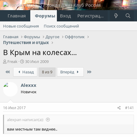
Главная
Форумы
Вход
Что нового?
Регистрация
Пользовател
Новые сообщения
Поиск сообщений
Главная
Форумы
Другое
Оффтопик
Путешествия и отдых
В Крым на колесах...
А
Д
Freak
30 Июл 2009
в
а
First
Last
Назад
8 из 9
Вперёд
т
т
о
а
р
н
Alexxx
т
а
Новичок
е
ч
м
а
ы
л
16 Июл 2017
#141
а
alexpan написал(а):
вам местным там виднее..