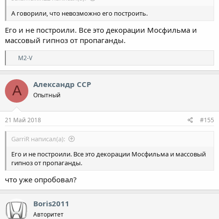
А говорили, что невозможно его построить.
Его и не построили. Все это декорации Мосфильма и
массовый гипноз от пропаганды.
Р
M2-V
е
а
к
Александр ССР
А
ц
Опытный
и
и
:
21 Май 2018
#155
GarriR написал(а):
Его и не построили. Все это декорации Мосфильма и массовый
гипноз от пропаганды.
что уже опробовал?
Boris2011
Авторитет