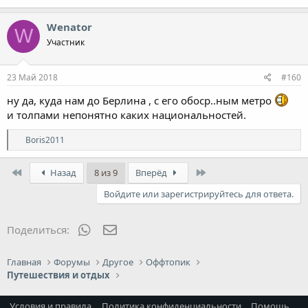
Wenator
W
Участник
23 Май 2018
#160
ну да, куда нам до Берлина , с его обоср..ным метро
и толпами непонятно каких национальностей.
Р
Boris2011
е
а
First
к
Last
Назад
8 из 9
Вперёд
ц
и
Войдите или зарегистрируйтесь для ответа.
и
:
WhatsApp
Электронная почта
Поделиться:
Главная
Форумы
Другое
Оффтопик
Путешествия и отдых
Условия и правила
Политика конфиденциальности
Помощь