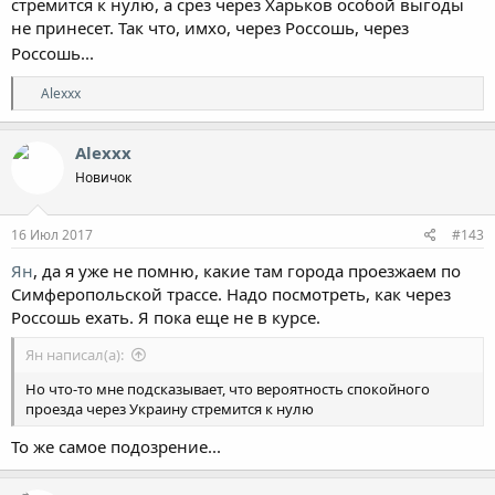
стремится к нулю, а срез через Харьков особой выгоды
не принесет. Так что, имхо, через Россошь, через
Россошь...
Р
Alexxx
е
а
к
Alexxx
ц
Новичок
и
и
:
16 Июл 2017
#143
Ян
, да я уже не помню, какие там города проезжаем по
Симферопольской трассе. Надо посмотреть, как через
Россошь ехать. Я пока еще не в курсе.
Ян написал(а):
Но что-то мне подсказывает, что вероятность спокойного
проезда через Украину стремится к нулю
То же самое подозрение...