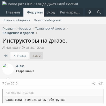
Главная
Форумы
Вход
Что нового?
Регистрация
Пользовател
Новые сообщения
Поиск сообщений
Главная
Форумы
Технический форум
Вождение и дороги
Инструкторы на джазе.
А
Д
Надюхин
28 Июл 2008
в
а
First
Назад
2 из 2
т
т
о
а
р
н
Alex
т
а
Старейшина
е
ч
м
а
ы
л
7 Сен 2010
#21
а
Катюха написал(а):
Саша, если не секрет, зачем тебе "ручка"