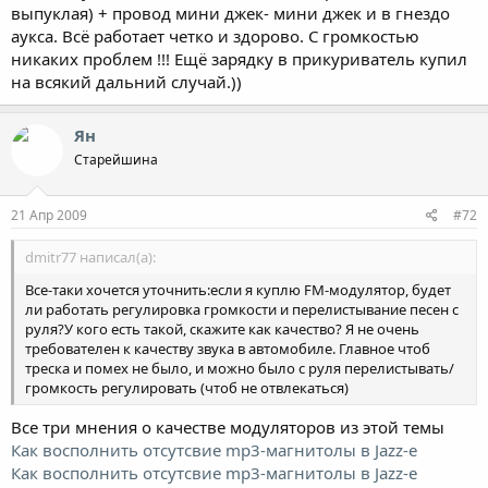
выпуклая) + провод мини джек- мини джек и в гнездо
аукса. Всё работает четко и здорово. С громкостью
никаких проблем !!! Ещё зарядку в прикуриватель купил
на всякий дальний случай.))
Ян
Старейшина
21 Апр 2009
#72
dmitr77 написал(а):
Все-таки хочется уточнить:если я куплю FM-модулятор, будет
ли работать регулировка громкости и перелистывание песен с
руля?У кого есть такой, скажите как качество? Я не очень
требователен к качеству звука в автомобиле. Главное чтоб
треска и помех не было, и можно было с руля перелистывать/
громкость регулировать (чтоб не отвлекаться)
Все три мнения о качестве модуляторов из этой темы
Как восполнить отсутсвие mp3-магнитолы в Jazz-е
Как восполнить отсутсвие mp3-магнитолы в Jazz-е