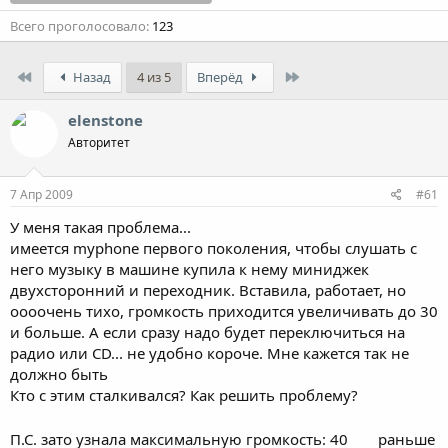
Всего проголосовало
123
First
Last
Назад
4 из 5
Вперёд
elenstone
Авторитет
7 Апр 2009
#61
У меня такая проблема...
имеется myphone первого поколения, чтобы слушать с
него музыку в машине купила к нему миниджек
двухсторонний и переходник. Вставила, работает, но
оооочень тихо, громкость приходится увеличивать до 30
и больше. А если сразу надо будет переключиться на
радио или CD... не удобно короче. Мне кажется так не
должно быть
Кто с этим сталкивался? Как решить проблему?
П.С. зато узнала максимальную громкость: 40
раньше