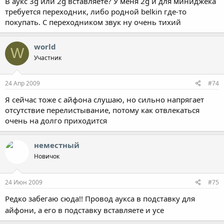
В аукс 3g или 2g вставляете? У меня 2g и для миниджека
требуется переходник, либо родной belkin где-то
покупать. С переходником звук ну очень тихий
world
W
Участник
24 Апр 2009
#74
Я сейчас тоже с айфона слушаю, но сильно напрягает
отсутствие перелистывание, потому как отвлекаться
очень на долго приходится
неместный
Новичок
24 Июн 2009
#75
Редко забегаю сюда!! Провод аукса в подставку для
айфони, а его в подставку вставляете и усе