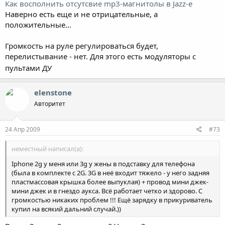
Как восполнить отсутсвие mp3-магнитолы в Jazz-е
Наверно есть еще и не отрицательные, а
положительные...
Громкость на руле регулироваться будет,
перелистывание - нет. Для этого есть модуляторы с
пультами ДУ
elenstone
Авторитет
24 Апр 2009
#73
неместный написал(а):
Iphone 2g у меня или 3g у жены в подставку для телефона
(была в комплекте с 2G. 3G в неё входит тяжело - у него задняя
пластмассовая крышка более выпуклая) + провод мини джек-
мини джек и в гнездо аукса. Всё работает четко и здорово. С
громкостью никаких проблем !!! Ещё зарядку в прикуриватель
купил на всякий дальний случай.))