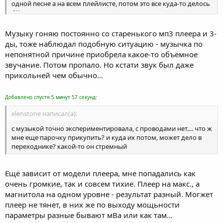
одной песне а на всем плейлисте, потом это все куда-то делось
:%)
Музыку гоняю постоянно со старенького мп3 плеера и 3-
ды, тоже наблюдал подобную ситуацию - музычка по
непонятной причине приобрела какое-то объёмное
звучание. Потом пропало. Но кстати звук был даже
прикольней чем обычно...
Добавлено спустя 5 минут 57 секунд:
elenstone написал(а):
с музыкой точно экспериментировала, с проводами нет.... что ж
мне еще парочку прикупить? и куда их потом, может дело в
переходнике? какой-то он стремный
Ещё зависит от модели плеера, мне попадались как
очень громкие, так и совсем тихие. Плеер на макс., а
магнитола на одном уровне - результат разный. Могжет
плеер не тянет, в них же по выходу мощьности
параметры разные бывают мВа или как там...