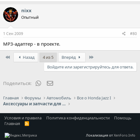
nixx
Опытный
1 Сен 2009
#80
MP3-адаптер - в проекте.
First
Last
Назад
4 из 5
Вперёд
Войдите или зарегистрируйтесь для ответа.
WhatsApp
Электронная почта
Поделиться:
Главная
Форумы
Автомобиль
Все о Honda Jazz I
Аксессуары и запчасти для Jazz I
Условия и правила
Политика конфиденциальности
Помощь
Главная
R
S
S
Локализация от
XenForo.Info