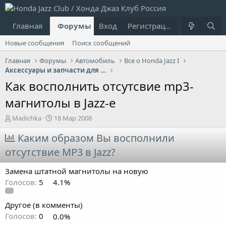
Главная
Форумы
Вход
Что нового?
Регистрация
Пользовател
Новые сообщения
Поиск сообщений
Главная
Форумы
Автомобиль
Все о Honda Jazz I
Аксессуары и запчасти для Jazz I
Как восполнить отсутсвие mp3-
магнитолы в Jazz-е
А
Д
Madichka
18 Мар 2008
в
а
т
Каким образом Вы восполнили
т
о
а
отсутствие MP3 в Jazz?
р
н
т
а
Замена штатной магнитолы на новую
е
ч
м
а
Голосов:
5
4.1%
ы
л
а
Другое (в комменты)
Голосов:
0
0.0%