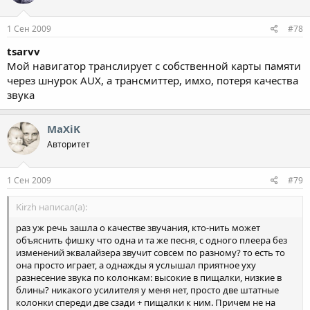
1 Сен 2009
#78
tsarvv
Мой навигатор транслирует с собственной карты памяти
через шнурок AUX, а трансмиттер, имхо, потеря качества
звука
MaXiK
Авторитет
1 Сен 2009
#79
Kirzh написал(а):
раз уж речь зашла о качестве звучания, кто-нить может
объяснить фишку что одна и та же песня, с одного плеера без
изменений эквалайзера звучит совсем по разному? то есть то
она просто играет, а однажды я услышал приятное уху
разнесение звука по колонкам: высокие в пищалки, низкие в
блины? никакого усилителя у меня нет, просто две штатные
колонки спереди две сзади + пищалки к ним. Причем не на