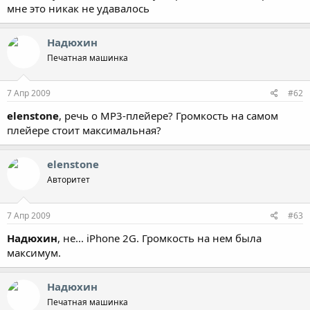
мне это никак не удавалось
Надюхин
Печатная машинка
7 Апр 2009
#62
elenstone
, речь о МР3-плейере? Громкость на самом
плейере стоит максимальная?
elenstone
Авторитет
7 Апр 2009
#63
Надюхин
, не... iPhone 2G. Громкость на нем была
максимум.
Надюхин
Печатная машинка