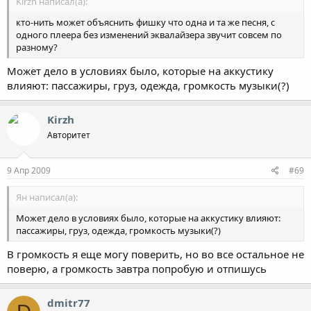
Kirzh написал(а):
кто-нить может объяснить фишку что одна и та же песня, с
одного плеера без изменений эквалайзера звучит совсем по
разному?
Может дело в условиях было, которые на аккустику
влияют: пассажиры, груз, одежда, громкость музыки(?)
Kirzh
Авторитет
9 Апр 2009
#69
Ян написал(а):
Может дело в условиях было, которые на аккустику влияют:
пассажиры, груз, одежда, громкость музыки(?)
В громкость я еще могу поверить, но во все остальное не
поверю, а громкость завтра попробую и отпишусь
dmitr77