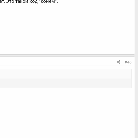
. Это такой ход "конём".
#46