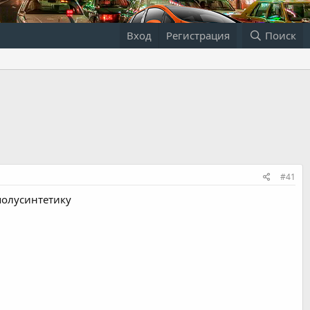
Вход
Регистрация
Поиск
#41
полусинтетику