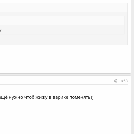
у
#53
ещё нужно чтоб жижу в варике поменять))