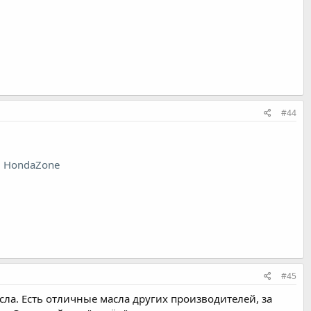
#44
н HondaZone
#45
ысла. Есть отличные масла других производителей, за