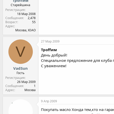
Троffим
Старейшина
Регистрация
18 Мар 2008
Сообщения
2,478
Возраст
55
Адрес
Москва, ЮАО
27 Мар 2009
V
Троffим
День добрый!
Специальное предложение для клуба 
С уважением!
VadSun
Гость
Регистрация
26 Мар 2009
Сообщения
1
Адрес
Москва
9 Апр 2009
Покупать масло Хонда тем,кто на гара