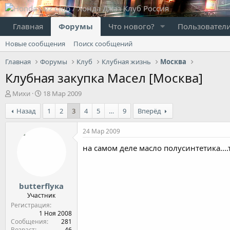
Главная
Форумы
Что нового?
Пользовател
Новые сообщения
Поиск сообщений
Главная
Форумы
Клуб
Клубная жизнь
Москва
Клубная закупка Масел [Москва]
А
Д
Михи
18 Мар 2009
в
а
Назад
1
2
3
4
5
…
9
Вперёд
т
т
о
а
р
н
24 Мар 2009
т
а
на самом деле масло полусинтетика..
е
ч
м
а
ы
л
а
butterflyка
Участник
Регистрация
1 Ноя 2008
Сообщения
281
Возраст
46