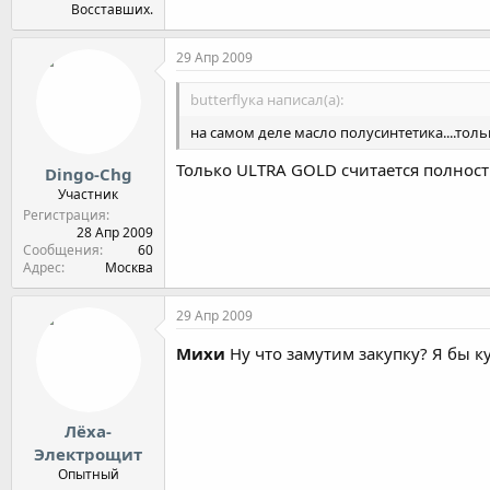
Восставших.
29 Апр 2009
butterflyка написал(а):
на самом деле масло полусинтетика....тол
Только ULTRA GOLD считается полност
Dingo-Chg
Участник
Регистрация
28 Апр 2009
Сообщения
60
Адрес
Москва
29 Апр 2009
Михи
Ну что замутим закупку? Я бы к
Лёха-
Электрощит
Опытный