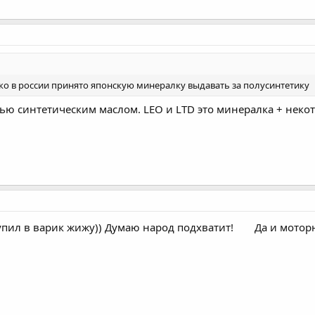
ько в россии принято японскую минералку выдавать за полусинтетику
ью синтетическим маслом. LEO и LTD это минералка + некот
упил в варик жижу)) Думаю народ подхватит!
Да и моторн