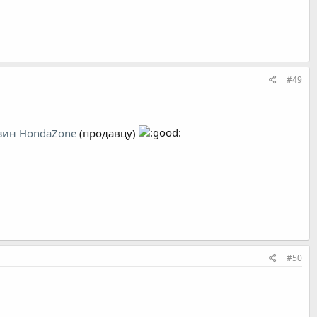
#49
зин HondaZone
(продавцу)
#50