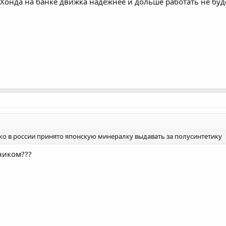
онда на банке движка надёжнее и дольше работать не будет
ько в россии принято японскую минералку выдавать за полусинтетику
ником???