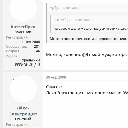
ApTyp написал(а):
butterflyка написал(а):
butterflyка
на самом деле масло полусинтетика....т
Участник
Регистрация
Можно поинтересоваться первоисточнико
1 Ноя 2008
Сообщения
281
Возраст
46
Можно, конечно)))Эт мой муж, который 
Адрес
Уральский
РЕГИОНИЩЕ!!!!
30 Апр 2009
Список:
Лёха-Электрощит - моторное масло 0W
Лёха-
Электрощит
Опытный
Регистрация