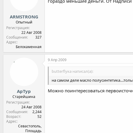
гораздо меньшие деньги. От Надписи Х
ARMSTRONG
Опытный
Регистрация
22 Авг 2008
Сообщения
327
Адрес
Белокаменная
9 Апр 2009
butterflyка написал(а):
на самом деле масло полусинтетика....тол
Можно поинтересоваться первоисточ
АрТур
Старейшина
Регистрация
24 Авг 2008
Сообщения
2,244
Возраст
52
Адрес
Севастополь,
Площадь