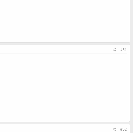
#51
#52