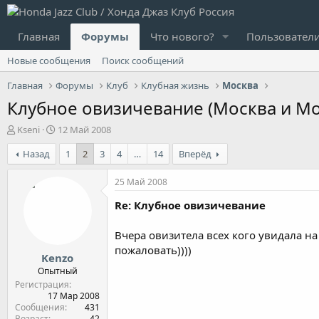
Главная
Форумы
Что нового?
Пользовател
Новые сообщения
Поиск сообщений
Главная
Форумы
Клуб
Клубная жизнь
Москва
Клубное овизичевание (Москва и Мо
А
Д
Kseni
12 Май 2008
в
а
Назад
1
2
3
4
…
14
Вперёд
т
т
о
а
р
н
25 Май 2008
т
а
Re: Клубное овизичевание
е
ч
м
а
ы
л
Вчера овизитела всех кого увидала на
а
пожаловать))))
Kenzo
Опытный
Регистрация
17 Мар 2008
Сообщения
431
Возраст
42