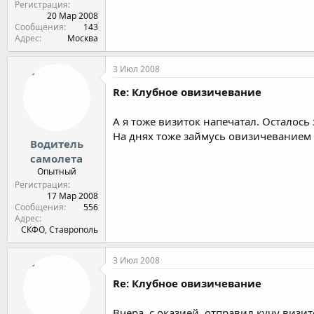
Регистрация
20 Мар 2008
Сообщения
143
Адрес
Москва
3 Июл 2008
Re: Клубное овизичевание
А я тоже визиток напечатал. Осталось
На днях тоже займусь овизичеванием
Водитель
самолета
Опытный
Регистрация
17 Мар 2008
Сообщения
556
Адрес
СКФО, Ставрополь
3 Июл 2008
Re: Клубное овизичевание
Вчера, с оказией, отправил кучу визи