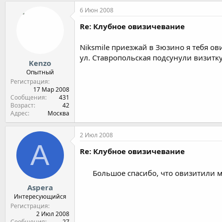
6 Июн 2008
Re: Клубное овизичевание
Niksmile приезжай в Зюзино я тебя ови
ул. Ставропольская подсунули визитку
Kenzo
Опытный
Регистрация
17 Мар 2008
Сообщения
431
Возраст
42
Адрес
Москва
2 Июл 2008
A
Re: Клубное овизичевание
Большое спасибо, что овизитили ме
Aspera
Интересующийся
Регистрация
2 Июл 2008
Сообщения
27