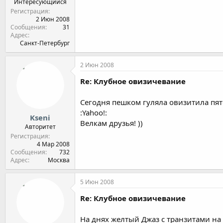
Интересующийся
Регистрация
2 Июн 2008
Сообщения
31
Адрес
Санкт-Петербург
2 Июн 2008
Re: Клубное овизичевание
Сегодня пешком гуляла овизитила пят
:Yahoo!:
Kseni
Велкам друзья! ))
Авторитет
Регистрация
4 Мар 2008
Сообщения
732
Адрес
Москва
5 Июн 2008
Re: Клубное овизичевание
На днях желтый Джаз с транзитами на 