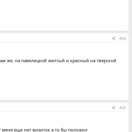
#24
ам же, на павелецкой желтый и красный на тверской
#25
у меня еще нет визиток а то бы положил