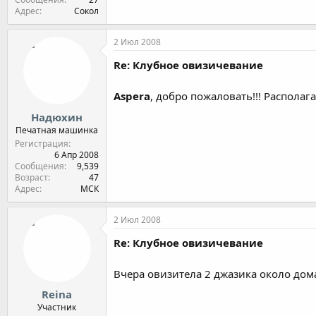
Адрес
Сокол
2 Июл 2008
Re: Клубное овизичевание
Aspera
, добро пожаловать!!! Располага
Надюхин
Печатная машинка
Регистрация
6 Апр 2008
Сообщения
9,539
Возраст
47
Адрес
МСК
2 Июл 2008
Re: Клубное овизичевание
Вчера овизитела 2 джазика около дом
Reina
Участник