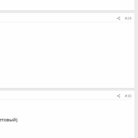
#29
#30
летовый)