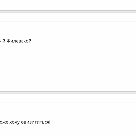
3-й Филевской
тоже хочу овизититься!