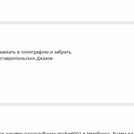
 заехать в типографию и забрать.
 ставропольских Джазов
ток нашему одноклубнику michael001 в Челябинск. Будем жд