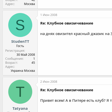
Адрес
Москва
1 Июн 2008
S
Re: Клубное овизичевание
на днях овизител красный джазик на 
StudenTT
Гость
Регистрация
30 Май 2008
Сообщения
1
Возраст
45
Адрес
Украина Москва
2 Июн 2008
T
Re: Клубное овизичевание
Привет всем! А в Питере есть клуб? Я 
Tatyana