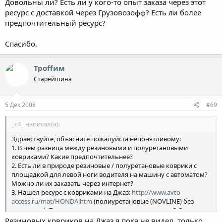
Довольны ли? Есть ли у кого-то опыт заказа через этот
ресурс с доставкой через Грузовозофф? Есть ли более
предпочтительный ресурс?
Спасибо.
Троffим
Старейшина
5 Дек 2008
#69
_c4_ написал(а):
Здравствуйте, объясните пожалуйста непонятливому:
1. В чем разница между резиновыми и полуретановыми
ковриками? Какие предпочтительнее?
2. Есть ли в природе резиновые / полуретановые коврики с
площадкой для левой ноги водителя на машину с автоматом?
Можно ли их заказать через интернет?
3. Нашел ресурс с ковриками на Джаз:
http://www.avto-
access.ru/mat/HONDA.htm
(полиуретановые (NOVLINE) без
подставки). Пользует ли кто-то именно эти коврики? Довольны
ли? Есть ли у кого-то опыт заказа через этот ресурс с доставкой
Резиновых крвриков на Джаз я пока не видел, только