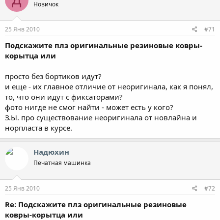
Новичок
25 Янв 2010
#71
Подскажите плз оригинальные резиновые ковры-
корытца или
просто без бортиков идут?
и еще - их главное отличие от неоригинала, как я понял,
то, что они идут с фиксаторами?
фото нигде не смог найти - может есть у кого?
З.Ы. про существование неоригинала от новлайна и
норпласта в курсе.
Надюхин
Печатная машинка
25 Янв 2010
#72
Re: Подскажите плз оригинальные резиновые
ковры-корытца или