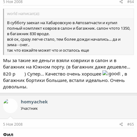
5 Ноя 2008
#64
world написал(а):
В субботу заехал на Хабаровскую в Автозапчасти и купил
полный комплект ковров в салон и багажник. салон чтото 1350,
в багажник 830 вроде.
всё ок, сразу легче стало, тем более дожди начались... да и
зима - снег..
так что езжайте может что и осталось еще
Мы за такие же деньги взяли коврики в салон и в
багажник на Южном порту. (в багажник даже дешевле...
820 р
) Супер... Качество очень хорошее
, в
багажник бортики большие, встали идеально. Очень
довольны.
homyachek
Участник
5 Ноя 2008
#65
Фил