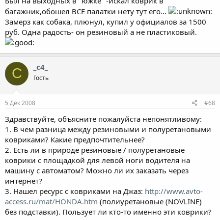
Был на выходных в "южке" -искал коврик в
багажник,обошел ВСЕ палатки нету тут его...
Замерз как собака, плюнул, купил у официалов за 1500
руб. Одна радость- он резиновый а не пластиковый.
_c4_
C
Гость
5 Дек 2008
#68
Здравствуйте, объясните пожалуйста непонятливому:
1. В чем разница между резиновыми и полуретановыми
ковриками? Какие предпочтительнее?
2. Есть ли в природе резиновые / полуретановые
коврики с площадкой для левой ноги водителя на
машину с автоматом? Можно ли их заказать через
интернет?
3. Нашел ресурс с ковриками на Джаз:
http://www.avto-
access.ru/mat/HONDA.htm
(полиуретановые (NOVLINE)
без подставки). Пользует ли кто-то именно эти коврики?