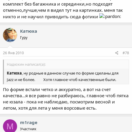
комплект без багажника и серединки,но подходят
отменно,лучше,чем я видел тут на картинках. меня так
никто и не научил приводить сюда фотики
Катюха
Гуру
26 Янв 2010
#78
Надюхин написал(а):
Катюха
, ну родные в данном случае по форме сделаны для
Jazz и не более.
Хотя главное чтоб качественные были.
По форме встали четко и аккуратно, а вот на счет
качества...я все равно не разбираюсь, главное чтоб пятка
не юзала - пока не наблюдаю, посмотрим весной и
летом, хотя для лета у меня ворсовые есть.
m1rage
M
Участник