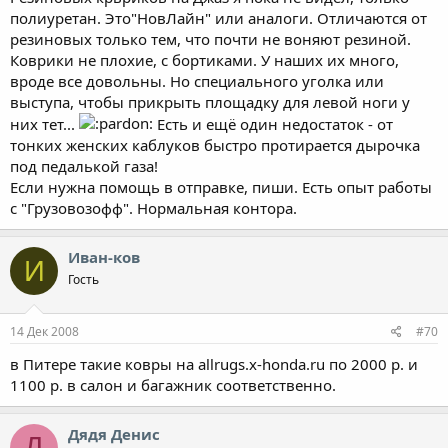
через Грузовозофф? Есть ли более предпочтительный ресурс?
полиуретан. Это"НовЛайн" или аналоги. Отличаются от
резиновых только тем, что почти не воняют резиной.
Спасибо.
Коврики не плохие, с бортиками. У наших их много,
вроде все довольны. Но специального уголка или
выступа, чтобы прикрыть площадку для левой ноги у
них тет...
Есть и ещё один недостаток - от
тонких женских каблуков быстро протирается дырочка
под педалькой газа!
Если нужна помощь в отправке, пиши. Есть опыт работы
с "Грузовозофф". Нормальная контора.
Иван-ков
И
Гость
14 Дек 2008
#70
в Питере такие ковры на allrugs.x-honda.ru по 2000 р. и
1100 р. в салон и багажник соответственно.
Дядя Денис
Д