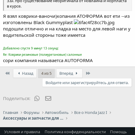
З.Ы. про существование неоригинала от новлайна и норпласта
в курсе.
Я взял коврики-ваночи)копания АТОФОРМА вот ети --из
изготовлены Black Gummyplast
подошли отлично и на кладка на место для левой наги у
водительской стороны тоже имеетса
Добавлено спустя 9 минут 13 секунд:
Re: Коврики резиновые (полиуретановые) салонные
сори компания называетса AUTOFORMA
First
Last
Назад
4 из 5
Вперёд
Войдите или зарегистрируйтесь для ответа.
WhatsApp
Электронная почта
Поделиться:
Главная
Форумы
Автомобиль
Все о Honda Jazz I
Аксессуары и запчасти для Jazz I
Условия и правила
Политика конфиденциальности
Помощь