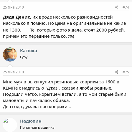
25 Янв 2010
#74
Дядя Денис
, их вроде несколько разновидностей
насколько я помню. Но цена на оригинальные не какие
не 1300.
Те, которых фото я дала, стоят 2000 рублей,
причем это передние только. :%)
Катюха
Гуру
25 Янв 2010
#75
Мне муж в выхи купил резиновые коврики за 1600 в
КЕМПе с надписью "Джаз", сказали якобы родные.
Подошли четко, корытцем встали, а то мои старые были
маловаты и пачкалась обивка.
Два года думала про коврики...
Надюхин
Печатная машинка