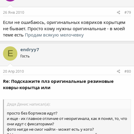
26 Янв 2010
#79
Если не ошибаюсь, оригинальных ковриков корытцем
не бывает. Просто кому нужны оригинальные - в моей
теме есть
Продам всякую мелочевку
endryy7
E
Гость
20 Апр 2010
#80
Re: Подскажите плз оригинальные резиновые
ковры-корытца или
Дядя Денис написал(а):
просто без бортиков идут?
и еще - их главное отличие от неоригинала, как я понял, то, что
они идут с фиксаторами?
фото нигде не смог найти - может есть у кого?