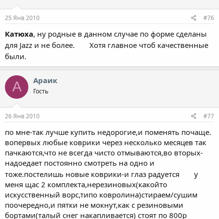
25 Янв 2010
#76
Катюха
, ну родные в данном случае по форме сделаны
для Jazz и не более.
Хотя главное чтоб качественные
были.
Араик
А
Гость
26 Янв 2010
#77
по мне-так лучше купить недорогие,и поменять почаще.
вопервых любые коврики через несколько месяцев так
пачкаются,что не всегда чисто отмываются,во вторых-
надоедает постоянно смотреть на одно и
тоже.постелишь новые коврики-и глаз радуется
у
меня щас 2 комплекта,нерезиновых(какойто
искусственный ворс,типо ковролина)стираем/сушим
поочередно,и пятки не мокнут,как с резиновыми
бортами(талый снег накапливается) стоят по 800р