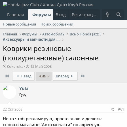
Главная
Форумы
Вход
Что нового?
Регистрация
Пользовател
Новые сообщения
Поиск сообщений
Главная
Форумы
Автомобиль
Все о Honda Jazz I
Аксессуары и запчасти для Jazz I
Коврики резиновые
(полиуретановые) салонные
А
Д
Kukuruka
12 Май 2008
в
а
First
Last
Назад
4 из 5
Вперёд
т
т
о
а
р
н
Yula
т
а
Гуру
е
ч
м
а
ы
л
22 Окт 2008
#61
а
Не то чтоб рекламирую, просто знаю и делюсь:
снова в магазине "Автозапчасти" по адресу ул.