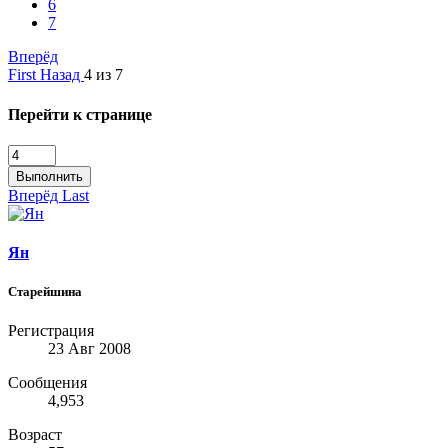
6
7
Вперёд
First
Назад
4 из 7
Перейти к странице
Выполнить
Вперёд
Last
Ян
Старейшина
Регистрация
23 Авг 2008
Сообщения
4,953
Возраст