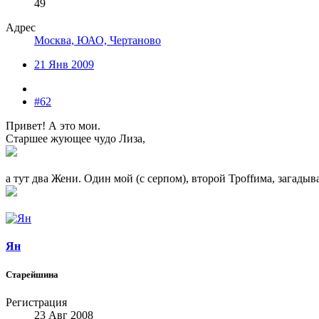
49
Адрес
Москва, ЮАО, Чертаново
21 Янв 2009
#62
Привет! А это мои.
Старшее жующее чудо Лиза,
а тут два Жени. Один мой (с серпом), второй Троffима, загады
Ян
Старейшина
Регистрация
23 Авг 2008