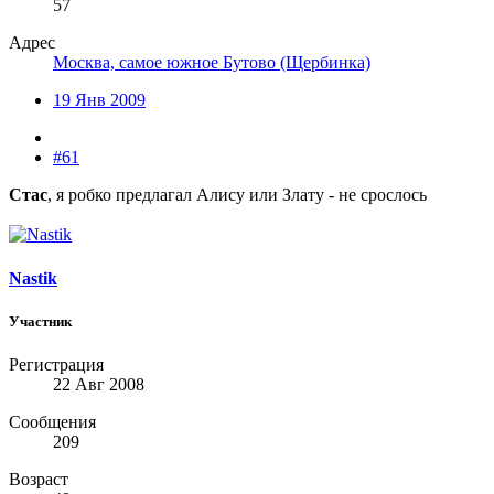
57
Адрес
Москва, самое южное Бутово (Щербинка)
19 Янв 2009
#61
Стас
, я робко предлагал Алису или Злату - не срослось
Nastik
Участник
Регистрация
22 Авг 2008
Сообщения
209
Возраст