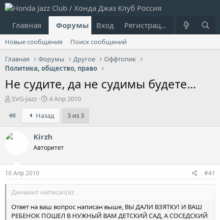
Главная
Форумы
Вход
Что нового?
Регистрация
Пользовател
Новые сообщения
Поиск сообщений
Главная
Форумы
Другое
Оффтопик
Политика, общество, право
Не судите, да не судимы будете...
А
Д
SVG-Jazz
4 Апр 2010
в
а
First
Назад
3 из 3
т
т
о
а
р
н
Kirzh
т
а
Авторитет
е
ч
м
а
ы
л
10 Апр 2010
#41
а
Динамит написал(а):
Ответ на ваш вопрос написан выше, ВЫ ДАЛИ ВЗЯТКУ! И ВАШ
РЕБЕНОК ПОШЕЛ В НУЖНЫЙ ВАМ ДЕТСКИЙ САД, А СОСЕДСКИЙ