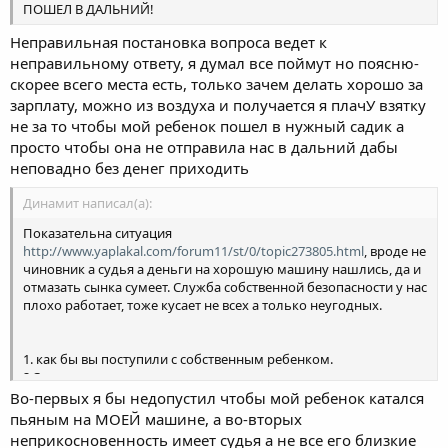
ПОШЕЛ В ДАЛЬНИЙ!
Неправильная постановка вопроса ведет к
неправильному ответу, я думал все поймут но поясню-
скорее всего места есть, только зачем делать хорошо за
зарплату, можно из воздуха и получается я плачУ взятку
не за то чтобы мой ребенок пошел в нужный садик а
просто чтобы она не отправила нас в дальний дабы
неповадно без денег приходить
Динамит написал(а):
Показательна ситуация
http://www.yaplakal.com/forum11/st/0/topic273805.html
, вроде не
чиновник а судья а деньги на хорошую машину нашлись, да и
отмазать сынка сумеет. Служба собственной безопасности у нас
плохо работает, тоже кусает не всех а только неугодных.
1. как бы вы поступили с собственным ребенком.
2.Судья имеет статус неприкосновенности и назначает судью
ГОСДУМА.
Во-первых я бы недопустил чтобы мой ребенок катался
пьяным на МОЕЙ машине, а во-вторых
неприкосновенность имеет судья а не все его близкие