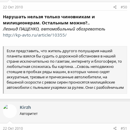
22 Окт 2010
#50
Нарушать нельзя только чиновникам и
милиционерам. Остальным можно?..
Леонид ПАЩЕНКО, автомобильный обозреватель
http://kp-avto.ru/article/10355/
Если представить, что житель другого полушария нашей
планеты взялся бы судить о дорожной обстановке в нашей
стране исключительно по газетам, интернету и блогосфере, то
любопытная сложилась бы картина. ...Сквозь неподвижно
стоящие в пробках ряды машин, в которых чинно сидят
аккуратные, трезвые и причесанные автолюбители, на
бешеной скорости с ревом сирен проносятся милицейские
автомобили с пьяными ухарями за рулем. Они с разбойничьим
посвистом направляют железных монстров на старушек и
детей, попутно из окон колошматя палками зазевавшихся
прохожих. Но и они частенько жмутся в сторону, чтобы
Kirzh
пропустить черные лимузины с синими маячками на крышах –
символами высшей власти. Самые смелые повстанцы из числа
Авторитет
кристально законопослушных автовладельцев крепят на
крышу своих экипажей синие детские ведерки, призванные
22 Окт 2010
#51
повергнуть в стыд и раскаяние седоков черных машин. Но