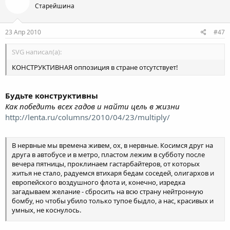
Старейшина
23 Апр 2010
#47
SVG написал(а):
КОНСТРУКТИВНАЯ оппозиция в стране отсутствует!
Будьте конструктивны
Как победить всех гадов и найти цель в жизни
http://lenta.ru/columns/2010/04/23/multiply/
В нервные мы времена живем, ох, в нервные. Косимся друг на
друга в автобусе и в метро, пластом лежим в субботу после
вечера пятницы, проклинаем гастарбайтеров, от которых
житья не стало, радуемся втихаря бедам соседей, олигархов и
европейского воздушного флота и, конечно, изредка
загадываем желание - сбросить на всю страну нейтронную
бомбу, но чтобы убило только тупое быдло, а нас, красивых и
умных, не коснулось.
Нас окружают идиоты, медленно сужая кольцо. Так как мы