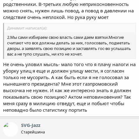
родственники. В-третьих любую неприкосновенность
можно снять, нужен лишь повод, а повод в давлении на
следствие очень неплохой. Но рука руку моет
Динамит написал(а):
2.Мы сами избираем свою власть сами даем взятки.Многие
считают что все должны делать за них, голосовать, подметать
дворы. а заявлять свою позицию и заставлять гос-во услышать
вас а не тупо слушать, ни кто не хочет.
Не очень уловил мысль- мало того что я плачу налоги на
уборку улиц я еще и должен улицу мести, я согласен
только не мусорить. А как быть если я не голосовал за
нынешнего президента? Мне этот газпромовский
выскочка не нужен. И как же интересно знать я должен
показывать свою позицию? Актом неповиновения? Так
меня сразу в милицию отведут, еще и побьют чтобы
неповадно было статистику портить
SVG-Jazz
Старейшина