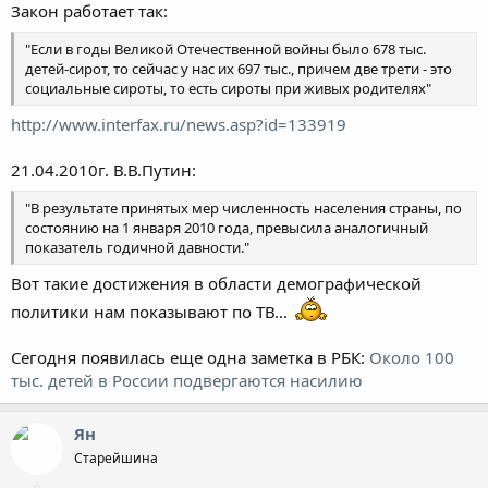
Есть ли лучшая и увлекательная цель в жизни, чем побеждать
Закон работает так:
зло любовью, а не палкой и пистолетом? Есть ли задача лучше,
чем воспитать детей так, чтобы ими можно было гордиться? Я
"Если в годы Великой Отечественной войны было 678 тыс.
таких не знаю.
детей-сирот, то сейчас у нас их 697 тыс., причем две трети - это
социальные сироты, то есть сироты при живых родителях"
Будьте конструктивны, у любви большой боезапас, а сделать
надо очень многое. Главное, не верить в то, что количество
http://www.interfax.ru/news.asp?id=133919
разума на планете - величина постоянная, а население растет. И
считать себя умнее всех.
21.04.2010г. В.В.Путин:
"В результате принятых мер численность населения страны, по
состоянию на 1 января 2010 года, превысила аналогичный
показатель годичной давности."
Вот такие достижения в области демографической
политики нам показывают по ТВ...
Сегодня появилась еще одна заметка в РБК:
Около 100
тыс. детей в России подвергаются насилию
Ян
Старейшина