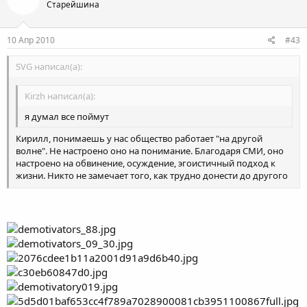
Старейшина
10 Апр 2010
#43
SVG написал(а):
Kirzh написал(а):
я думал все поймут
Кирилл, понимаешь у нас общество работает "на другой
волне". Не настроено оно на понимание. Благодаря СМИ, оно
настроено на обвинение, осуждение, эгоистичный подход к
жизни. Никто не замечает того, как трудно донести до другого
человека свои мысли!
Стоит стена непонимания!
И мы :wallbash: :wallbash: :wallbash:
Часто за стеной находится человек со взглядами, близкими к
твоим.
А достучаться не получается, пока самым подробным образом
не объяснишь ему всё-всё-всё!
Об этом, собственно говоря, вся эта тема !!!