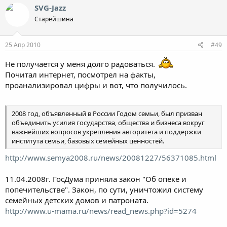
SVG-Jazz
и так далее. Какую бы из социальных групп вы ни выбрали
себе во враги, создается впечатление, что их слишком много.
Старейшина
Грустный закон демографии - для роста популяции нужно,
25 Апр 2010
чтобы в среднем на семью приходилось 2,1 ребенка. От того, в
#49
каких семьях эти ребенки появятся, зависит состав популяции
Не получается у меня долго радоваться.
через 15-20 лет.
Почитал интернет, посмотрел на факты,
Другими словами, чтобы через 20 лет ваши дети общались с
проанализировал цифры и вот, что получилось.
воспитанными сверстниками, а не с соседями по бараку, нужно
напрячься и наделать хороших детей больше, чем в среднем
приходится на одну семью классового противника. Будьте
2008 год, объявленный в России Годом семьи, был призван
конструктивны, вытесняйте подонков потомками.
объединить усилия государства, общества и бизнеса вокруг
важнейших вопросов укрепления авторитета и поддержки
Мне могут возразить - на какие шиши воспитывать
института семьи, базовых семейных ценностей.
многочисленных отпрысков? Отвечу просто - умный и волевой
человек найдет деньги. Что делать, если мы не хотим иметь
http://www.semya2008.ru/news/20081227/56371085.html
детей, спросят меня чайлдфри. Да ничего, просто придется
поработать и за вас, эгоистов.
11.04.2008г. ГосДума приняла закон "Об опеке и
попечительстве". Закон, по сути, уничтожил систему
Заметьте, конструктивный принцип работает не только в
семейных детских домов и патроната.
демографической борьбе с гопниками. Всегда лучше создать,
чем уничтожить. Всегда проще разрушить, чем построить.
http://www.u-mama.ru/news/read_news.php?id=5274