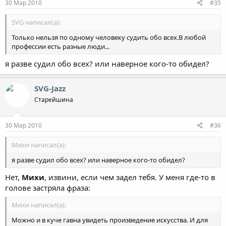
30 Мар 2010
#35
SVG написал(а):
Только нельзя по одному человеку судить обо всех.В любой
профессии есть разные люди...
я разве судил обо всех? или наверное кого-то обидел?
SVG-Jazz
Старейшина
30 Мар 2010
#36
Михи написал(а):
я разве судил обо всех? или наверное кого-то обидел?
Нет,
Михи
, извини, если чем задел тебя. У меня где-то в
голове застряла фраза:
Михи написал(а):
Можно и в куче гавна увидеть произведение искусства. И для