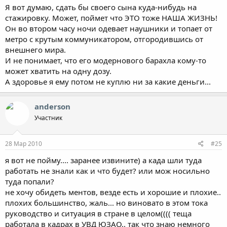
Я вот думаю, сдать бы своего сына куда-нибудь на
стажировку. Может, поймет что ЭТО тоже НАША ЖИЗНЬ!
Он во втором часу ночи одевает наушники и топает от
метро с крутым коммуникатором, отгородившись от
внешнего мира.
И не понимает, что его модернового барахла кому-то
может хватить на одну дозу.
А здоровье я ему потом не куплю ни за какие деньги...
anderson
Участник
28 Мар 2010
#25
я вот не пойму.... заранее извините) а када шли туда
работать не знали как и что будет? или мож носильно
туда попали?
не хочу обидеть ментов, везде есть и хорошие и плохие..
плохих большинство, жаль... но виновато в этом тока
руководство и ситуация в стране в целом(((( теща
работала в кадрах в УВД ЮЗАО.. так что знаю немного