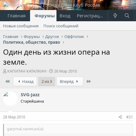
Главная
Форумы
Вход
Что нового?
Регистрация
Пользовател
Новые сообщения
Поиск сообщений
Главная
Форумы
Другое
Оффтопик
Политика, общество, право
Один день из жизни опера на
земле.
А
Д
КАПИТАН КАТАЛКИН
26 Мар 2010
в
а
First
Last
Назад
2 из 3
Вперёд
т
т
о
а
р
н
SVG-Jazz
т
а
Старейшина
е
ч
м
а
ы
л
28 Мар 2010
#21
а
garymal написал(а):