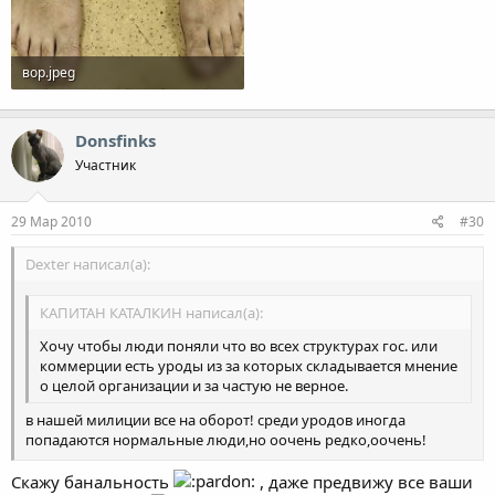
вор.jpeg
163.4 KB · Просмотры: 3,288
Donsfinks
Участник
29 Мар 2010
#30
Dexter написал(а):
КАПИТАН КАТАЛКИН написал(а):
Хочу чтобы люди поняли что во всех структурах гос. или
коммерции есть уроды из за которых складывается мнение
о целой организации и за частую не верное.
в нашей милиции все на оборот! среди уродов иногда
попадаются нормальные люди,но оочень редко,оочень!
КАПИТАН КАТАЛКИН написал(а):
Скажу банальность
, даже предвижу все ваши