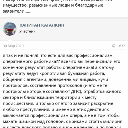
имущество, разысканные люди и благодарные
заявители......
КАПИТАН КАТАЛКИН
Участник
30 Мар 2010
#32
я так и не понял! что есть для вас профессионализм
оперативного работника?? все что вы перечислили это
конечной результат работы оперативника! а к этому
результату ведут кропотливая бумажная работа,
общения с агентами, доверенными лицами, кучи
протоколов, составление протоколов (и это не те
протоколы которые составляют ДПС), отработка жилого
сектора и близлежащий территории к месту
происшествия. и только от этого зависит раскрытие
любого преступления. и именно в этих действиях
заключается профессионализм опера, а не в том чтобы
махать шашкой над головой, с криками стоять милиция
и класть всех кого попало лицом на землю. а по поводу