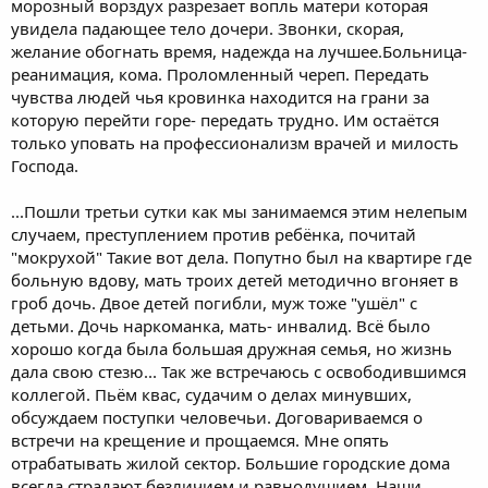
морозный ворздух разрезает вопль матери которая
увидела падающее тело дочери. Звонки, скорая,
желание обогнать время, надежда на лучшее.Больница-
реанимация, кома. Проломленный череп. Передать
чувства людей чья кровинка находится на грани за
которую перейти горе- передать трудно. Им остаётся
только уповать на профессионализм врачей и милость
Господа.
...Пошли третьи сутки как мы занимаемся этим нелепым
случаем, преступлением против ребёнка, почитай
"мокрухой" Такие вот дела. Попутно был на квартире где
больную вдову, мать троих детей методично вгоняет в
гроб дочь. Двое детей погибли, муж тоже "ушёл" с
детьми. Дочь наркоманка, мать- инвалид. Всё было
хорошо когда была большая дружная семья, но жизнь
дала свою стезю... Так же встречаюсь с освободившимся
коллегой. Пьём квас, судачим о делах минувших,
обсуждаем поступки человечьи. Договариваемся о
встречи на крещение и прощаемся. Мне опять
отрабатывать жилой сектор. Большие городские дома
всегда страдают безличием и равнодушием. Наши