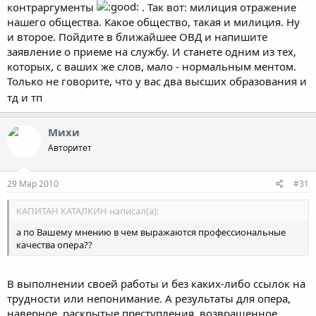
контраргументы
. Так вот: милиция отражение
От себя хочу добавить что я не в коем случи не защищаю
нашего общества. Какое общество, такая и милиция. Ну
тех подонков которые, прикрываясь «ксивой» и пагонами
расстреливая людей и тому подобное.
и второе. Пойдите в ближайшее ОВД и напишите
заявление о приеме на службу. И станете одним из тех,
тех никто,даже сам Бог не сможет защитить,рано или поздно-
которых, с ваших же слов, мало - нормальным ментом.
за все придется заплатить!
Только не говорите, что у вас два высших образования и
КАПИТАН КАТАЛКИН написал(а):
тд и тп
В милиции есть еще сотрудники для которых слова «Служа
закону, служу народу» не простые слова на присяге.
Михи
очень хочеться верить в это,но словами и подобными
Авторитет
рассказами уже мнение народа не изменишь,а на деле-пока
хорошего мало увы
29 Мар 2010
#31
КАПИТАН КАТАЛКИН написал(а):
а по Вашему мнению в чем выражаются профессиональные
качества опера??
В выполнении своей работы и без каких-либо ссылок на
трудности или непонимание. А результаты для опера,
наверное, раскрытые преступления, возвращенное