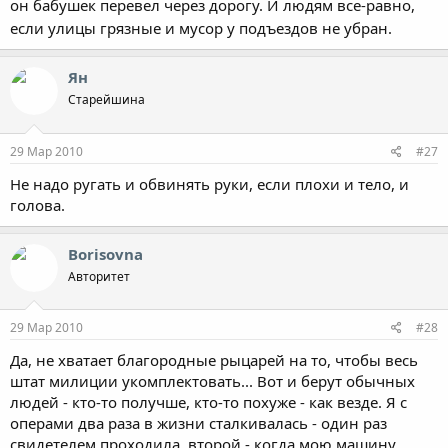
он бабушек перевел через дорогу. И людям все-равно,
если улицы грязные и мусор у подъездов не убран.
Ян
Старейшина
29 Мар 2010
#27
Не надо ругать и обвинять руки, если плохи и тело, и
голова.
Borisovna
Авторитет
29 Мар 2010
#28
Да, не хватает благородные рыцарей на то, чтобы весь
штат милиции укомплектовать... Вот и берут обычных
людей - кто-то получше, кто-то похуже - как везде. Я с
операми два раза в жизни сталкивалась - один раз
свидетелем проходила, второй - когда мою машину