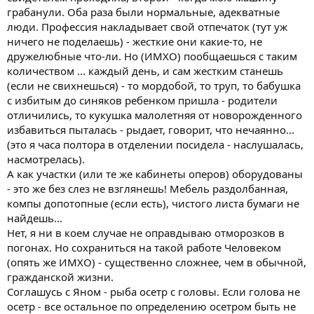
грабанули. Оба раза были нормальные, адекватные
люди. Профессия накладывает свой отпечаток (тут уж
ничего не поделаешь) - жесткие они какие-то, не
дружелюбные что-ли. Но (ИМХО) пообщаешься с таким
количеством ... каждый день, и сам жестким станешь
(если не свихнешься) - то мордобой, то труп, то бабушка
с избитым до синяков ребенком пришла - родители
отличились, то кукушка малолетняя от новорожденного
избавиться пыталась - рыдает, говорит, что нечаянно...
(это я часа полтора в отделении посидела - наслушалась,
насмотрелась).
А как участки (или те же кабинеты оперов) оборудованы
- это же без слез не взглянешь! Мебель раздолбанная,
компы допотопные (если есть), чистого листа бумаги не
найдешь...
Нет, я ни в коем случае не оправдываю отморозков в
погонах. Но сохраниться на такой работе Человеком
(опять же ИМХО) - существенно сложнее, чем в обычной,
гражданской жизни.
Соглашусь с Яном - рыба осетр с головы. Если голова не
осетр - все остальное по определению осетром быть не