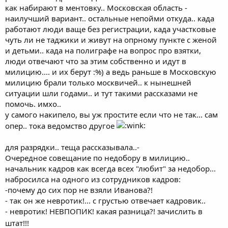
как набирают в ментовку.. Московская область -
наилучший вариант.. остальные непойми откуда.. када
работают люди ваще без регистрации, када участковые
чуть ли не таджики и живут на опрному пункте с женой
и детьми.. када на полиграфе на вопрос про взятки,
люди отвечают что за этим собственно и идут в
милицию.... и их берут :%) а ведь раньше в Московскую
милицию брали только москвичей.. к нынешней
ситуации шли годами.. и тут такими рассказами не
помочь. имхо..
у самого накипело, вы уж простите если что не так... сам
опер.. тока ведомство другое
для разрядки.. теща рассказывала..-
Очередное совещание по недобору в милицию..
начальник кадров как всегда всех "любит" за недобор...
набросилса на одного из сотрудников кадров:
-почему до сих пор не взяли Иванова?!
- так он же невротик!... с грустью отвечает кадровик..
- невротик! НЕВПОПИК! какая разница?! зачислить в
штат!!!