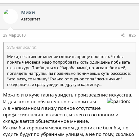
Михи
Авторитет
29 Мар 2010
#26
SVG написал(а):
Михи, негативное мнение сложить проще простого. Чтобы
понять человека, надо попробовать хоть один день побывать
в его шкуре.Пообщаться с "барабанами", потаскать бомжей,
поглядеть на трупы. Ты правильно понимаешь суть рассказов:
"что вижу, то и пишу".Только от оценок типа "песня чукчи"
воздержись и сразу увидишь другую картинку...
Можно и в куче гавна увидеть произведение искусства.
И для этого не обязательно становиться........
А в написанном я вижу полное отсутствие
профессиональных качеств, из чего в основном и
складывается общественное мнение.
Каким бы хорошим человеком дворник не был бы, но
судить будут по убранным улицам, а не по тому, сколько