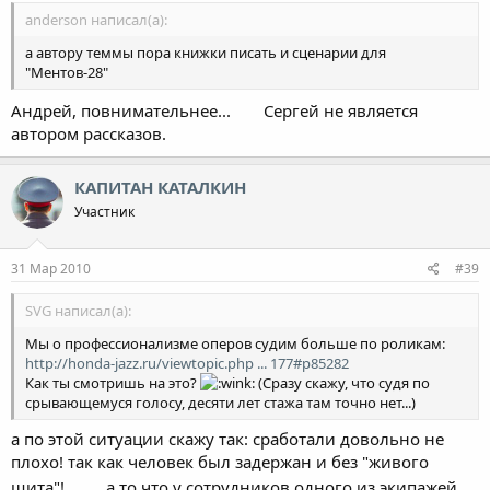
anderson написал(а):
а автору теммы пора книжки писать и сценарии для
"Ментов-28"
Андрей, повнимательнее...
Сергей не является
автором рассказов.
КАПИТАН КАТАЛКИН
Участник
31 Мар 2010
#39
SVG написал(а):
Мы о профессионализме оперов судим больше по роликам:
http://honda-jazz.ru/viewtopic.php ... 177#p85282
Как ты смотришь на это?
(Сразу скажу, что судя по
срывающемуся голосу, десяти лет стажа там точно нет...)
а по этой ситуации скажу так: сработали довольно не
плохо! так как человек был задержан и без "живого
щита"!
, а то что у сотрудников одного из экипажей