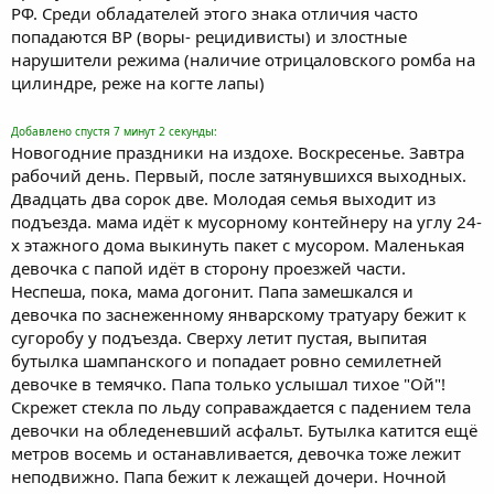
РФ. Среди обладателей этого знака отличия часто
попадаются ВР (воры- рецидивисты) и злостные
нарушители режима (наличие отрицаловского ромба на
цилиндре, реже на когте лапы)
Добавлено спустя 7 минут 2 секунды:
Новогодние праздники на издохе. Воскресенье. Завтра
рабочий день. Первый, после затянувшихся выходных.
Двадцать два сорок две. Молодая семья выходит из
подъезда. мама идёт к мусорному контейнеру на углу 24-
х этажного дома выкинуть пакет с мусором. Маленькая
девочка с папой идёт в сторону проезжей части.
Неспеша, пока, мама догонит. Папа замешкался и
девочка по заснеженному январскому тратуару бежит к
сугоробу у подъезда. Сверху летит пустая, выпитая
бутылка шампанского и попадает ровно семилетней
девочке в темячко. Папа только услышал тихое "Ой"!
Скрежет стекла по льду соправаждается с падением тела
девочки на обледеневший асфальт. Бутылка катится ещё
метров восемь и останавливается, девочка тоже лежит
неподвижно. Папа бежит к лежащей дочери. Ночной