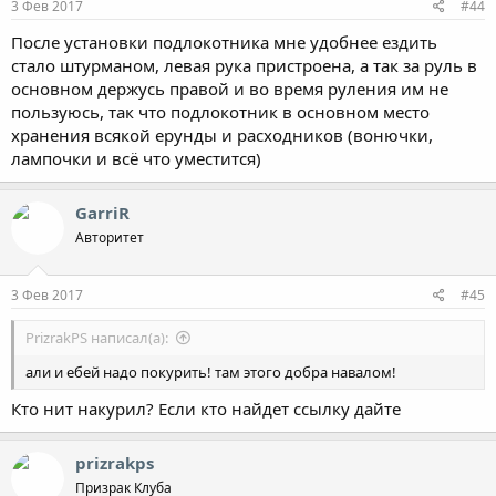
3 Фев 2017
#44
После установки подлокотника мне удобнее ездить
стало штурманом, левая рука пристроена, а так за руль в
основном держусь правой и во время руления им не
пользуюсь, так что подлокотник в основном место
хранения всякой ерунды и расходников (вонючки,
лампочки и всё что уместится)
GarriR
Авторитет
3 Фев 2017
#45
PrizrakPS написал(а):
али и ебей надо покурить! там этого добра навалом!
Кто нит накурил? Если кто найдет ссылку дайте
prizrakps
Призрак Клуба