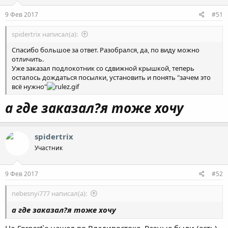
9 Фев 2017
#51
spidertrix написал(а):
Спасибо большое за ответ. Разобрался, да, по виду можно
отличить.
Уже заказал подлокотник со сдвижной крышкой, теперь
осталось дождаться посылки, установить и понять "зачем это
всё нужно"
а где заказал?я тоже хочу
spidertrix
Участник
9 Фев 2017
#52
nebesnyi777 написал(а):
а где заказал?я тоже хочу
На
Farpost
`e нашел во Владивостоке. Разные были (есть).