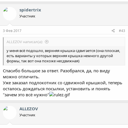
а
к
spidertrix
ц
Участник
и
и
:
3 Фев 2017
#43
ALLEZOV написал(а):
у меня всё подошло, верхняя крышка сдвигается (она плоская,
есть варианты у которых верхняя крышка немного другой
формы, так вот она похоже несдвижная)
Спасибо большое за ответ. Разобрался, да, по виду
можно отличить.
Уже заказал подлокотник со сдвижной крышкой, теперь
осталось дождаться посылки, установить и понять
"зачем это всё нужно"
ALLEZOV
Участник