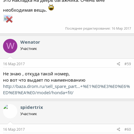
Это накладка на дверь багажника. Очень мне
необходимая вещь.
Последнее редактирование:
16 Мар 2017
Wenator
W
Участник
16 Мар 2017
#59
Не знаю , откуда такой номер,
но вот что выдает по наименованию
http://baza.drom.ru/sell_spare_part...+%E1%E0%E3%E0%E6%
ED%E8%EA%E0/model/honda+fit/
spidertrix
Участник
16 Мар 2017
#60