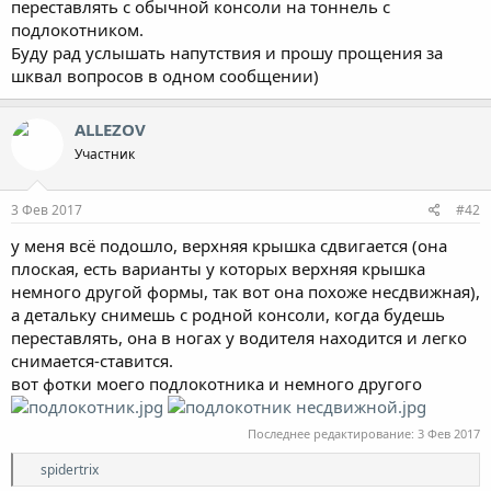
переставлять с обычной консоли на тоннель с
подлокотником.
Буду рад услышать напутствия и прошу прощения за
шквал вопросов в одном сообщении)
ALLEZOV
Участник
3 Фев 2017
#42
у меня всё подошло, верхняя крышка сдвигается (она
плоская, есть варианты у которых верхняя крышка
немного другой формы, так вот она похоже несдвижная),
а детальку снимешь с родной консоли, когда будешь
переставлять, она в ногах у водителя находится и легко
снимается-ставится.
вот фотки моего подлокотника и немного другого
Последнее редактирование:
3 Фев 2017
Р
spidertrix
е