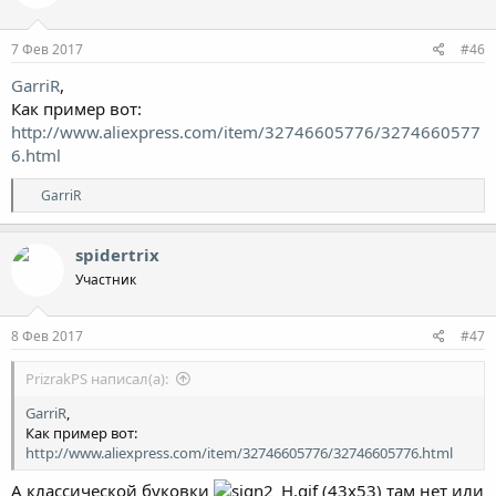
7 Фев 2017
#46
GarriR
,
Как пример вот:
http://www.aliexpress.com/item/32746605776/3274660577
6.html
Р
GarriR
е
а
к
spidertrix
ц
Участник
и
и
:
8 Фев 2017
#47
PrizrakPS написал(а):
GarriR
,
Как пример вот:
http://www.aliexpress.com/item/32746605776/32746605776.html
А классической буковки
(43х53) там нет или