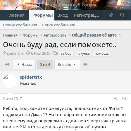
Главная
Форумы
Вход
Что нового?
Регистрация
Пользовател
Новые сообщения
Поиск сообщений
Главная
Форумы
Автомобиль
Общий раздел об авто
Очень буду рад, если поможете..
А
Д
Т
spidertrix
6 Ноя 2016
выбор
покупка
помощь
в
а
е
т
т
г
First
Last
Назад
3 из 4
Вперёд
о
а
и
р
н
spidertrix
т
а
Участник
е
ч
м
а
ы
л
2 Фев 2017
#41
а
Ребята, подскажите пожалуйста, подлокотник от Фита 1
подходит на Джаз 1? На что обратить внимание и как по
внешнему виду определить, сдвигается верхняя крышка
или нет? И что за детальку (типа уголка) нужно