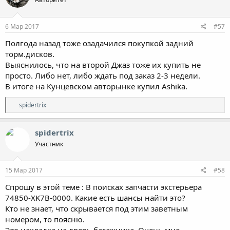
и
и
:
6 Мар 2017
#57
Полгода назад тоже озадачился покупкой задний
торм.дисков.
Выяснилось, что на второй Джаз тоже их купить не
просто. Либо нет, либо ждать под заказ 2-3 недели.
В итоге на Кунцевском авторынке купил Ashika.
Р
spidertrix
е
а
к
spidertrix
ц
Участник
и
и
:
15 Мар 2017
#58
Спрошу в этой теме : В поисках запчасти экстерьера
74850-XK7B-0000. Какие есть шансы найти это?
Кто не знает, что скрывается под этим заветным
номером, то поясню.