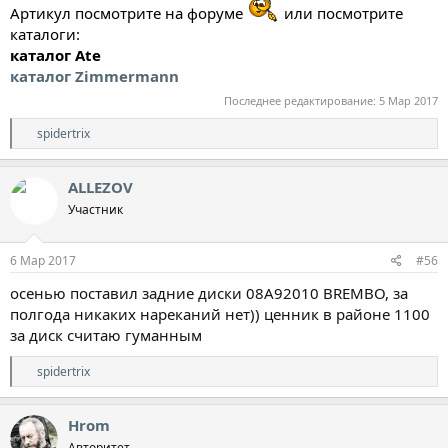
Артикул посмотрите на форуме
или посмотрите
каталоги:
каталог Ate
каталог Zimmermann
Последнее редактирование:
5 Мар 2017
Р
spidertrix
е
а
к
ALLEZOV
ц
Участник
и
и
:
6 Мар 2017
#56
осенью поставил задние диски 08A92010 BREMBO, за
полгода никаких нареканий нет)) ценник в районе 1100
за диск считаю гуманным
Р
spidertrix
е
а
к
Hrom
ц
Авторитет