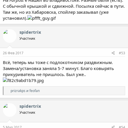
С обычной крышкой и сдвижной. Посылка сейчас в пути.
Там же, но из Хабаровска, спойлер заказывал (уже
установил).
spidertrix
Участник
26 Фев 2017
#53
Всё, теперь мы тоже с подлокотником раздвижным.
Замена/установка заняла 5-7 минут. Благо ковырять
прикуриватель не пришлось. Был уже..
Р
prizrakps
и
feofan
е
а
к
spidertrix
ц
Участник
и
и
:
5 Мар 2017
#54