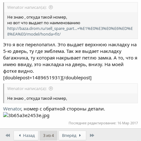
Wenator написал(а):
Не знаю , откуда такой номер,
но вот что выдает по наименованию
http://baza.drom.ru/sell_spare_part...+%E1%E0%E3%E0%E6%ED%E
8%EA%E0/model/honda+fit/
Это я все перелопатил. Это выдает верхнюю накладку на
5-ю дверь, ту где эмблема. Так же выдает накладку
багажника, ту которая накрывает петлю замка. А то, что я
имею ввиду, это накладка на дверь, внизу. На моей
фотке видно.
[doublepost=1489651931][/doublepost]
Wenator написал(а):
Не знаю , откуда такой номер,
Wenator
, номер с обратной стороны детали.
Последнее редактирование:
16 Мар 2017
First
Last
Назад
3 из 4
Вперёд