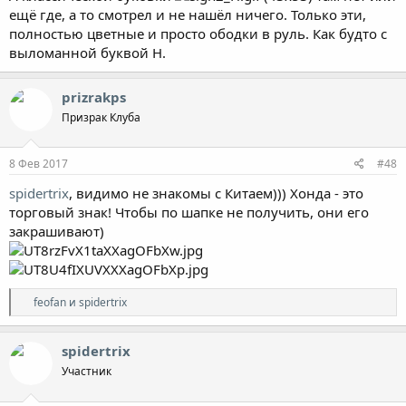
ещё где, а то смотрел и не нашёл ничего. Только эти,
полностью цветные и просто ободки в руль. Как будто с
выломанной буквой Н.
prizrakps
Призрак Клуба
8 Фев 2017
#48
spidertrix
, видимо не знакомы с Китаем))) Хонда - это
торговый знак! Чтобы по шапке не получить, они его
закрашивают)
Р
feofan
и
spidertrix
е
а
к
spidertrix
ц
Участник
и
и
: