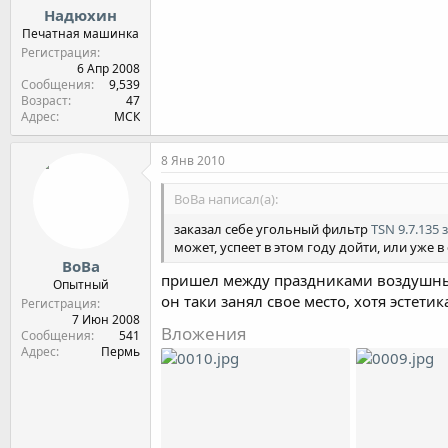
Надюхин
Печатная машинка
Регистрация
6 Апр 2008
Сообщения
9,539
Возраст
47
Адрес
МСК
8 Янв 2010
ВоВа написал(а):
заказал себе угольный фильтр
TSN 9.7.135 з
может, успеет в этом году дойти, или уже 
ВоВа
пришел между праздниками воздушный 
Опытный
он таки занял свое место, хотя эстетик
Регистрация
7 Июн 2008
Вложения
Сообщения
541
Адрес
Пермь