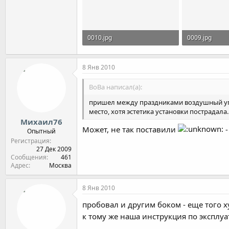
0010.jpg
0009.jpg
71.7 KB · Просмотры: 2,478
67.5 KB · Про
8 Янв 2010
ВоВа написал(а):
пришел между праздниками воздушный уголь
место, хотя эстетика установки пострадала.
Михаил76
Может, не так поставили
-
Опытный
Регистрация
27 Дек 2009
Сообщения
461
Адрес
Москва
8 Янв 2010
пробовал и другим боком - еще того ху
к тому же наша инструкция по эксплу