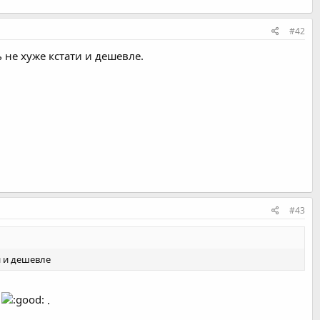
#42
не хуже кстати и дешевле.
#43
и и дешевле
я
.