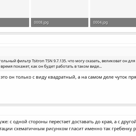
0008.jpg
0004.jpg
смотры: 2,499
66.1 KB · Просмотры: 2,467
57.6 KB · Просмотры: 2,
ный фильтр Tsitron TSN 9.7.135. что могу сказать, великоват он для
 время покажет, как он будет работать в таком виде...
 это он только с виду квадратный, а на самом деле чуток п
же: с одной стороны перестает доставать до края, а с другой
атации схематичным рисунком гласит именно так гребенку 