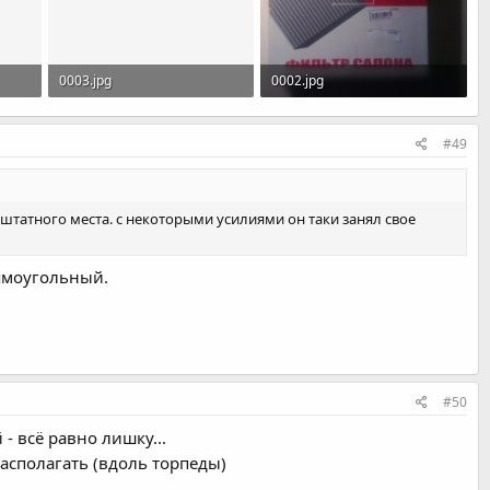
0003.jpg
0002.jpg
499
68.6 KB · Просмотры: 2,473
59 KB · Просмотры: 2,482
#49
 штатного места. с некоторыми усилиями он таки занял свое
рямоугольный.
#50
 - всё равно лишку...
располагать (вдоль торпеды)