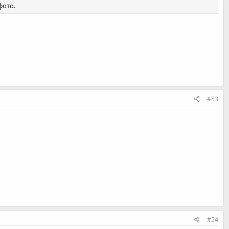
фото.
#53
#54