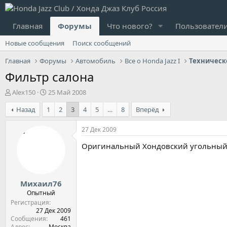
Главная
Форумы
Что нового?
Пользовател
Новые сообщения
Поиск сообщений
Главная
Форумы
Автомобиль
Все о Honda Jazz I
Фильтр салона
А
Д
Alex150
25 Май 2008
в
а
Назад
1
2
3
4
5
…
8
Вперёд
т
т
о
а
р
н
27 Дек 2009
т
а
Оригинальный Хондовский угольный ф
е
ч
м
а
ы
л
а
Михаил76
Опытный
Регистрация
27 Дек 2009
Сообщения
461
Адрес
Москва