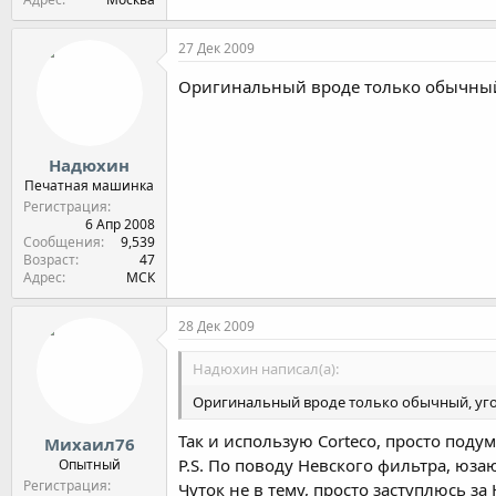
27 Дек 2009
Оригинальный вроде только обычный,
Надюхин
Печатная машинка
Регистрация
6 Апр 2008
Сообщения
9,539
Возраст
47
Адрес
МСК
28 Дек 2009
Надюхин написал(а):
Оригинальный вроде только обычный, угол
Так и использую Corteco, просто под
Михаил76
P.S. По поводу Невского фильтра, юз
Опытный
Регистрация
Чуток не в тему, просто заступлюсь з