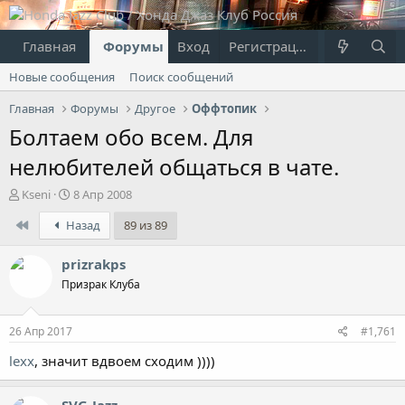
Главная
Форумы
Вход
Что нового?
Регистрация
Пользовател
Новые сообщения
Поиск сообщений
Главная
Форумы
Другое
Оффтопик
Болтаем обо всем. Для
нелюбителей общаться в чате.
А
Д
Kseni
8 Апр 2008
в
а
First
Назад
89 из 89
т
т
о
а
р
н
prizrakps
т
а
Призрак Клуба
е
ч
м
а
ы
л
26 Апр 2017
#1,761
а
lexx
, значит вдвоем сходим ))))
SVG-Jazz