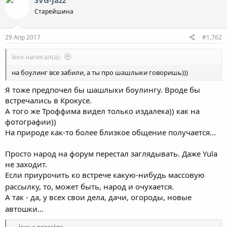
Старейшина
29 Апр 2017
#1,762
lexx написал(а):
на боулинг все забили, а ты про шашлыки говоришь)))
Я тоже предпочел бы шашлыки боулингу. Вроде бы
встречались в Крокусе.
А того же Троффима видел только издалека)) как на
фотографии))
На природе как-то более близкое общение получается...
Просто народ на форум перестал заглядывать. Даже Yula
не заходит.
Если приурочить ко встрече какую-нибудь массовую
рассылку, то, может быть, народ и очухается.
А так - да, у всех свои дела, дачи, огороды, новые
автошки...
Р