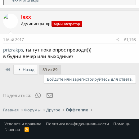
lexx
и
prizrakps
е
а
к
lexx
ц
Администратор
Администратор
и
и
:
1 Май 2017
#1,763
prizrakps
, ты тут пока опрос проводи)))
в будни вечер или выходные?
First
Назад
89 из 89
Войдите или зарегистрируйтесь для ответа.
WhatsApp
Электронная почта
Поделиться:
Главная
Форумы
Другое
Оффтопик
Условия и правила
Политика конфиденциальности
Помощь
Главная
R
S
S