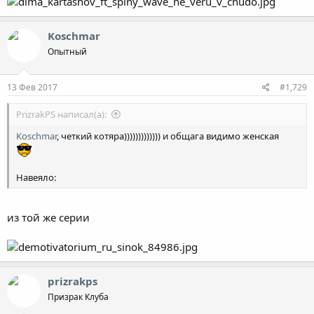
Koschmar
Опытный
13 Фев 2017
#1,729
PrizrakPS написал(а):
Koschmar
, четкий котяра))))))))))))) и общага видимо женская
Навеяло:
из той же серии
prizrakps
Призрак Клуба