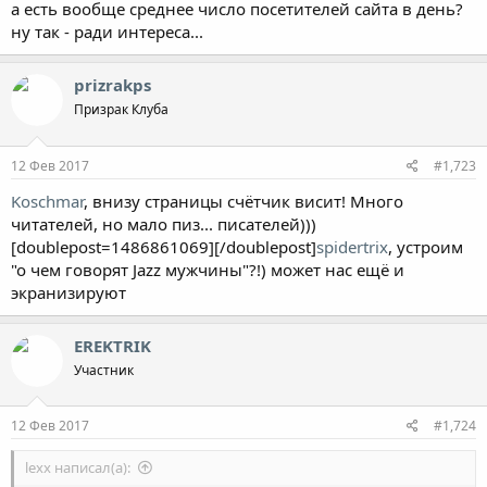
а есть вообще среднее число посетителей сайта в день?
ну так - ради интереса...
prizrakps
Призрак Клуба
12 Фев 2017
#1,723
Koschmar
, внизу страницы счётчик висит! Много
читателей, но мало пиз... писателей)))
[doublepost=1486861069][/doublepost]
spidertrix
, устроим
"о чем говорят Jazz мужчины"?!) может нас ещё и
экранизируют
EREKTRIK
Участник
12 Фев 2017
#1,724
lexx написал(а):