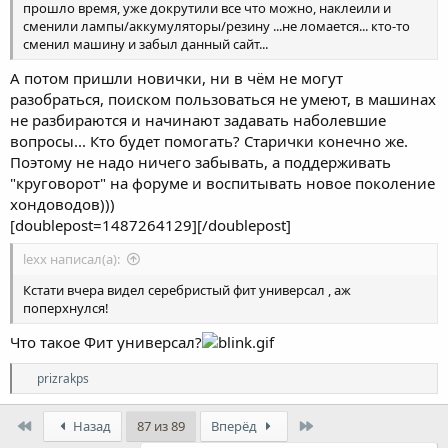
прошло время, уже докрутили все что можно, наклеили и
сменили лампы/аккумуляторы/резину ...не ломается... кто-то
сменил машину и забыл данный сайт...
А потом пришли новички, ни в чём не могут
разобраться, поиском пользоваться не умеют, в машинах
не разбираются и начинают задавать наболевшие
вопросы... Кто будет помогать? Старички конечно же.
Поэтому не надо ничего забывать, а поддерживать
"круговорот" на форуме и воспитывать новое поколение
хондоводов)))
[doublepost=1487264129][/doublepost]
lexx написал(а):
Кстати вчера видел серебристый фит универсал , аж
поперхнулся!
Что такое Фит универсал?
Р
prizrakps
е
а
First
к
Last
Назад
87 из 89
Вперёд
ц