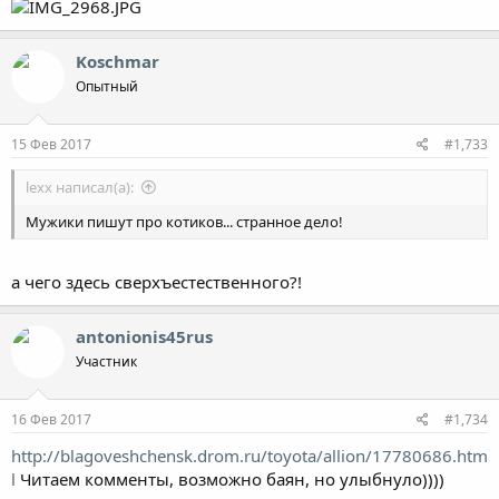
Koschmar
Опытный
15 Фев 2017
#1,733
lexx написал(а):
Мужики пишут про котиков... странное дело!
а чего здесь сверхъестественного?!
antonionis45rus
Участник
16 Фев 2017
#1,734
http://blagoveshchensk.drom.ru/toyota/allion/17780686.htm
l
Читаем комменты, возможно баян, но улыбнуло))))