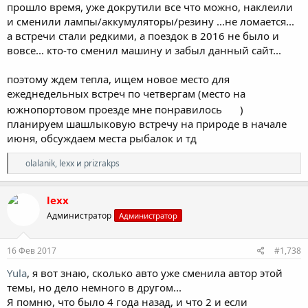
прошло время, уже докрутили все что можно, наклеили
и сменили лампы/аккумуляторы/резину ...не ломается...
а встречи стали редкими, а поездок в 2016 не было и
вовсе... кто-то сменил машину и забыл данный сайт...
поэтому ждем тепла, ищем новое место для
ежеднедельных встреч по четвергам (место на
южнопортовом проезде мне понравилось
)
планируем шашлыковую встречу на природе в начале
июня, обсуждаем места рыбалок и тд
Р
olalanik
,
lexx
и
prizrakps
е
а
к
lexx
ц
Администратор
Администратор
и
и
:
16 Фев 2017
#1,738
Yula
, я вот знаю, сколько авто уже сменила автор этой
темы, но дело немного в другом...
Я помню, что было 4 года назад, и что 2 и если