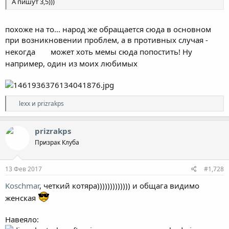
А пишут 3,5)))
похоже на то... народ же обращается сюда в основном
при возникновении проблем, а в противных случая -
некогда
может хоть мемы сюда попостить! Ну
например, один из моих любимых
Р
lexx
и
prizrakps
е
а
к
prizrakps
ц
Призрак Клуба
и
и
:
13 Фев 2017
#1,728
Koschmar
, четкий котяра))))))))))))) и общага видимо
женская
Навеяло: