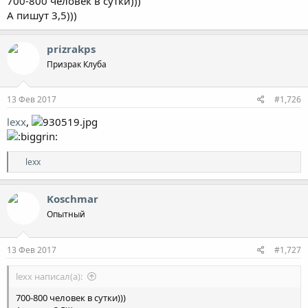
700-800 человек в сутки)))
А пишут 3,5)))
prizrakps
Призрак Клуба
13 Фев 2017
#1,726
lexx
,
Р
lexx
е
а
к
Koschmar
ц
Опытный
и
и
:
13 Фев 2017
#1,727
lexx написал(а):
700-800 человек в сутки)))