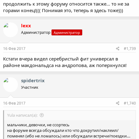
продолжить к этому форуму относится также... то не за
горами конец!((( Понимая это, теперь я здесь тоже)))
lexx
Администратор
Администратор
16 Фев 2017
#1,739
Кстати вчера видел серебристый фит универсал в
районе макдональдса на андропова, аж поперхнулся!
spidertrix
Участник
16 Фев 2017
#1,740
Yula написал(а):
мальчики, девочки, не ссортесь
на форуме всегда обсуждали кто что докрутил/наклеил/
поменял (ибо не ломалось) или обсуждали встречи/поездки....