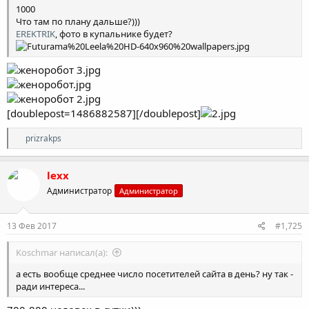
1000
Что там по плану дальше?)))
EREKTRIK
, фото в купальнике будет?
[doublepost=1486882587][/doublepost]
Р
prizrakps
е
а
к
lexx
ц
Администратор
Администратор
и
и
:
13 Фев 2017
#1,725
Koschmar написал(а):
а есть вообще среднее число посетителей сайта в день? ну так -
ради интереса...