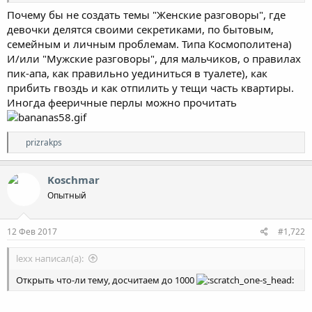
Почему бы не создать темы "Женские разговоры", где
девочки делятся своими секретиками, по бытовым,
семейным и личным проблемам. Типа Космополитена)
И/или "Мужские разговоры", для мальчиков, о правилах
пик-апа, как правильно уединиться в туалете), как
прибить гвоздь и как отпилить у тещи часть квартиры.
Иногда фееричные перлы можно прочитать
Р
prizrakps
е
а
к
Koschmar
ц
Опытный
и
и
:
12 Фев 2017
#1,722
lexx написал(а):
Открыть что-ли тему, досчитаем до 1000