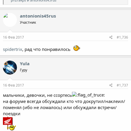
prizrakps
и
antonionis45rus
е
а
к
antonionis45rus
ц
Участник
и
и
:
16 Фев 2017
#1,736
spidertrix
, рад что понравилось
Yula
Гуру
16 Фев 2017
#1,737
мальчики, девочки, не ссортесь
на форуме всегда обсуждали кто что докрутил/наклеил/
поменял (ибо не ломалось) или обсуждали встречи/
поездки