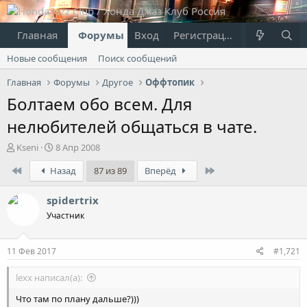
Главная
Форумы
Вход
Что нового?
Регистрация
Пользовател
Новые сообщения
Поиск сообщений
Главная
Форумы
Другое
Оффтопик
Болтаем обо всем. Для
нелюбителей общаться в чате.
А
Д
Kseni
8 Апр 2008
в
а
First
Last
Назад
87 из 89
Вперёд
т
т
о
а
р
н
spidertrix
т
а
Участник
е
ч
м
а
ы
л
11 Фев 2017
#1,721
а
lexx написал(а):
Что там по плану дальше?)))