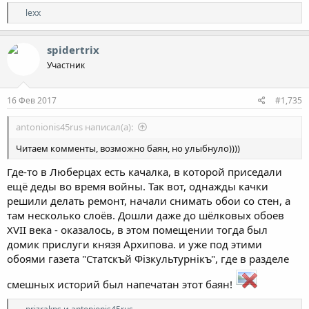
Р
lexx
е
а
к
spidertrix
ц
Участник
и
и
:
16 Фев 2017
#1,735
antonionis45rus написал(а):
Читаем комменты, возможно баян, но улыбнуло))))
Где-то в Люберцах есть качалка, в которой приседали
ещё деды во время войны. Так вот, однажды качки
решили делать ремонт, начали снимать обои со стен, а
там несколько слоёв. Дошли даже до шёлковых обоев
XVII века - оказалось, в этом помещении тогда был
домик прислуги князя Архипова. и уже под этими
обоями газета "Статскъй Фізкультурнікъ", где в разделе
смешных историй был напечатан этот баян!
Р