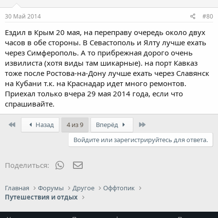
30 Май 2014
#80
Ездил в Крым 20 мая, на переправу очередь около двух
часов в обе стороны. В Севастополь и Ялту лучше ехать
через Симферополь. А то прибрежная дорого очень
извилиста (хотя виды там шикарные). на порт Кавказ
тоже после Ростова-на-Дону лучше ехать через Славянск
на Кубани т.к. на Краснадар идет много ремонтов.
Приехал только вчера 29 мая 2014 года, если что
спрашивайте.
First
Last
Назад
4 из 9
Вперёд
Войдите или зарегистрируйтесь для ответа.
WhatsApp
Электронная почта
Поделиться:
Главная
Форумы
Другое
Оффтопик
Путешествия и отдых