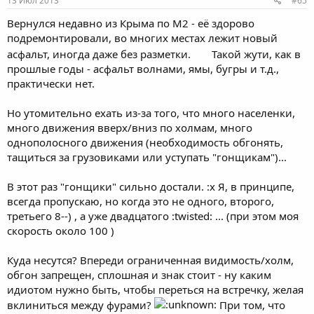
13 Июл 2013
#65
Вернулся недавно из Крыма по М2 - её здорово
подремонтировали, во многих местах лежит новый
асфальт, иногда даже без разметки.
Такой жути, как в
прошлые годы - асфальт волнами, ямы, бугры и т.д.,
практически нет.
Но утомительно ехать из-за того, что много населенки,
много движения вверх/вниз по холмам, много
однополосного движения (необходимость обгонять,
тащиться за грузовиками или уступать "гонщикам")...
В этот раз "гонщики" сильно достали. :x Я, в принципе,
всегда пропускаю, но когда это не одного, второго,
третьего 8--) , а уже двадцатого :twisted: ... (при этом моя
скорость около 100 )
Куда несутся? Впереди ограниченная видимость/холм,
обгон запрещен, сплошная и знак стоит - ну каким
идиотом нужно быть, чтобы переться на встречку, желая
вклиниться между фурами?
При том, что