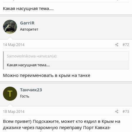
Какая насущная тема....
GarriR
Авторитет
14 Мар 2014
#72
Samowolnikowa написал(а):
Какая насущная тема....
Можно переименовать в крым на танке
Танчик23
Т
Гость
18 Мар 2014
#73
Всем привет) Подскажите, может кто ездил в Крым на
джазике через паромную переправу Порт Кавказ-