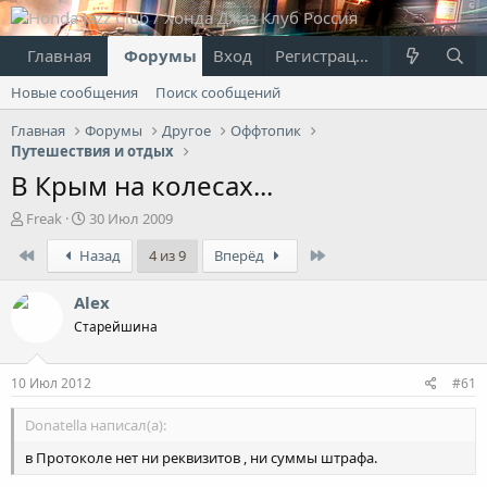
Главная
Форумы
Вход
Что нового?
Регистрация
Пользовател
Новые сообщения
Поиск сообщений
Главная
Форумы
Другое
Оффтопик
Путешествия и отдых
В Крым на колесах...
А
Д
Freak
30 Июл 2009
в
а
First
Last
Назад
4 из 9
Вперёд
т
т
о
а
р
н
Alex
т
а
Старейшина
е
ч
м
а
ы
л
10 Июл 2012
#61
а
Donatella написал(а):
в Протоколе нет ни реквизитов , ни суммы штрафа.