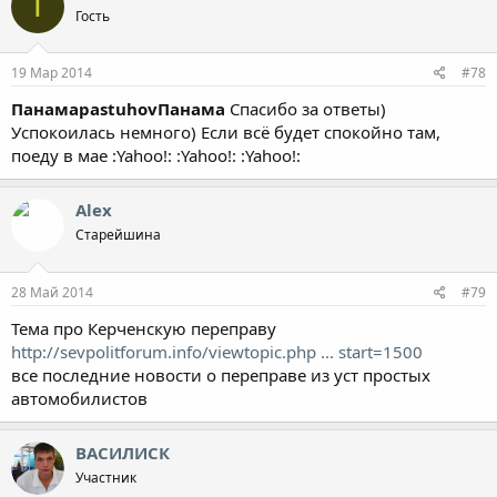
Т
Гость
19 Мар 2014
#78
Панама
pastuhov
Панама
Спасибо за ответы)
Успокоилась немного) Если всё будет спокойно там,
поеду в мае :Yahoo!: :Yahoo!: :Yahoo!:
Alex
Старейшина
28 Май 2014
#79
Тема про Керченскую переправу
http://sevpolitforum.info/viewtopic.php ... start=1500
все последние новости о переправе из уст простых
автомобилистов
ВАСИЛИСК
Участник