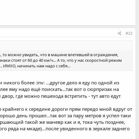
#22
ь, то можно увидеть, что в машине влетевшей в ограждения,
аки стоят от 60 до 40 км/ч... А то, что у нас скоростной режим
. ИМХО, начинать нам надо с себя...
 никого более :inv: ...другое дело я еду по одной из
лее яму надо ещё поискать...так вот о сюрпризах на
не двор, где можно пешехода встретить - тут авто едут
 крайнего к середине дороги прям передо мной вдруг от
рошо день прошел...так вот за пару метров я успел-таки
ершающий такой же маневр как и я, тока чуть позднее,
ого ряда на мкаде)...после увиденного в зеркале заднего