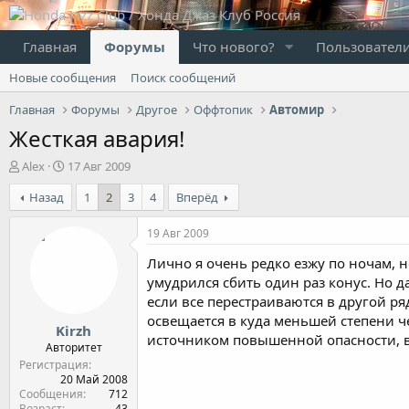
Главная
Форумы
Что нового?
Пользовател
Новые сообщения
Поиск сообщений
Главная
Форумы
Другое
Оффтопик
Автомир
Жесткая авария!
А
Д
Alex
17 Авг 2009
в
а
Назад
1
2
3
4
Вперёд
т
т
о
а
р
н
19 Авг 2009
т
а
Лично я очень редко езжу по ночам, н
е
ч
м
а
умудрился сбить один раз конус. Но 
ы
л
если все перестраиваются в другой ря
а
освещается в куда меньшей степени ч
Kirzh
источником повышенной опасности, в 
Авторитет
Регистрация
20 Май 2008
Сообщения
712
Возраст
43