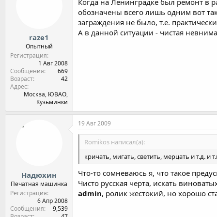
Когда на Ленинградке был ремонт в р
обозначены всего лишь одним вот та
заграждения не было, т.е. практическ
А в данной ситуации - чистая невним
raze1
Опытный
Регистрация
1 Авг 2008
Сообщения
669
Возраст
42
Адрес
Москва, ЮВАО,
Кузьминки
19 Авг 2009
Romikos написал(а):
кричать, мигать, светить, мерцать и т.д. и т.
Что-то сомневаюсь я, что такое пред
Надюхин
Чисто русская черта, искать виноватых,
Печатная машинка
admin
, ролик жестокий, но хорошо с
Регистрация
6 Апр 2008
Сообщения
9,539
Возраст
47