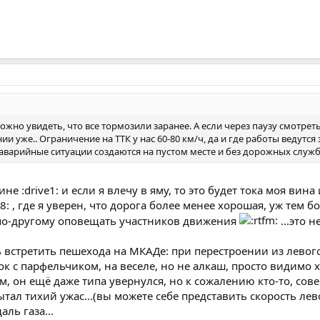
ожно увидеть, что все тормозили заранее. А если через паузу смотрет
 уже.. Ограничение на ТТК у нас 60-80 км/ч, да и где работы ведутся зн
И аварийные ситуации создаются на пустом месте и без дорожных служб.
 :drive1: и если я влечу в яму, то это будет тока моя вина и
 , где я уверен, что дорога более менее хорошая, уж тем бо
 по-другому оповещать участников движения
...это 
встретить пешехода на МКАДе: при перестроении из левого
к с парфельчиком, на веселе, но не алкаш, просто видимо хо
м, он ещё даже типа увернулся, но к сожалению кто-то, сов
ытал тихий ужас...(вы можете себе представить скорость лев
ль газа...