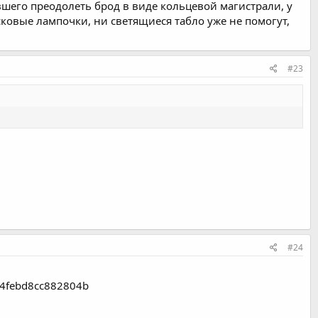
ившего преодолеть брод в виде кольцевой магистрали, у
есковые лампочки, ни светящиеся табло уже не помогут,
#23
#24
04febd8cc882804b​