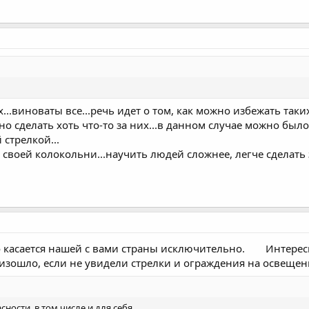
..виноваты все...речь идет о том, как можно избежать таких
но сделать хоть что-то за них...в данном случае можно было
стрелкой...
своей колокольни...научить людей сложнее, легче сделать з
это касается нашей с вами страны исключительно.
Интересн
роизошло, если не увидели стрелки и ограждения на освещенн
ости, в том числе и для себя.