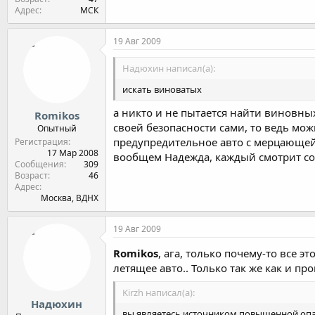
Адрес
МСК
19 Авг 2009
Надюхин написал(а):
искать виноватых
а никто и не пытается найти виновных.
Romikos
своей безопасности сами, то ведь мож
Опытный
предупредительное авто с мерцающей 
Регистрация
17 Мар 2008
вообщем Надежда, каждый смотрит со 
Сообщения
309
Возраст
46
Адрес
Москва, ВДНХ
19 Авг 2009
Romikos
, ага, только почему-то все 
летящее авто.. Только так же как и п
Kirzh написал(а):
Надюхин
вы являетесь источником повышенной опасн