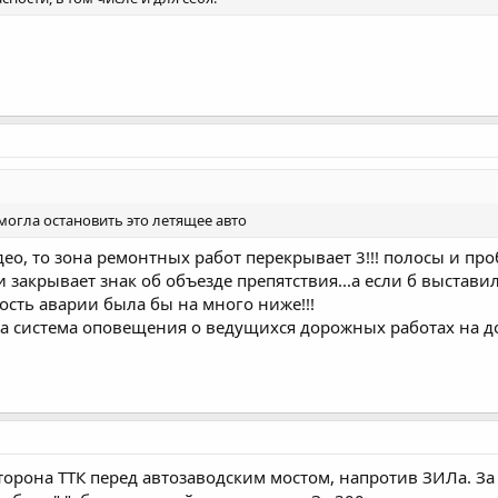
могла остановить это летящее авто
ео, то зона ремонтных работ перекрывает 3!!! полосы и про
и закрывает знак об объезде препятствия...а если б выста
ность аварии была бы на много ниже!!!
на система оповещения о ведущихся дорожных работах на 
сторона ТТК перед автозаводским мостом, напротив ЗИЛа. З