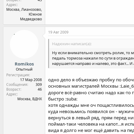
Адрес
Москва, Лианозово,
Южное
Медведково
19 Авг 2009
Надюхин написал(а):
Ну если внимательно смотреть ролик, то м
педаль тормоза нажали по сути в ограждении
нарушается направо и налево, это факт... 
Romikos
Опытный
Регистрация
одно дело я объезжаю пробку по обочине
17 Мар 2008
Сообщения
309
основных магистралей Москвы :Laie_68:
Возраст
46
дороге всё-равно считаю надо как-то
Адрес
быстро :suba:
Москва, ВДНХ
хотя однажды мне оч пощастливилось 
куда невозьмись появился он - мужичо
вернуться в левый ряд, прям перед ни
поймал-таки человека на капот...я исп
вида я долго не мог ещё давить на педа