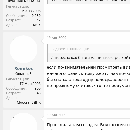
Печатная машинка
Регистрация
6 Апр 2008
Сообщения
9,539
Возраст
47
Адрес
МСК
19 Авг 2009
Надюхин написал(а):
Интересно как бы эта машина со стрелкой 
если по-внимательней посмотреть вид
Romikos
начала ограды, к тому же эти лампочк
Опытный
бы сначала тока одну полосу...вероят
Регистрация
17 Мар 2008
по-прежнему считаю, что не продума
Сообщения
309
Возраст
46
Адрес
Москва, ВДНХ
19 Авг 2009
Проезжал я там сегодня. Внутренняя 