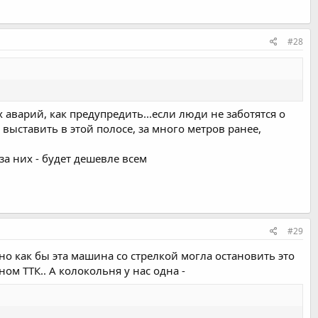
#28
 аварий, как предупредить...если люди не заботятся о
 выставить в этой полосе, за много метров ранее,
а них - будет дешевле всем
#29
о как бы эта машина со стрелкой могла остановить это
ом ТТК.. А колокольня у нас одна -