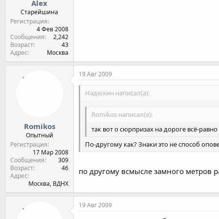
Alex
Старейшина
Регистрация
4 Фев 2008
Сообщения
2,242
Возраст
43
Адрес
Москва
19 Авг 2009
Надюхин написал(а):
Romikos написал(а):
Romikos
так вот о сюрпризах на дороге всё-равн
Опытный
По-другому как? Знаки это не способ опо
Регистрация
17 Мар 2008
Сообщения
309
Возраст
46
по другому всмысле замного метров ран
Адрес
Москва, ВДНХ
19 Авг 2009