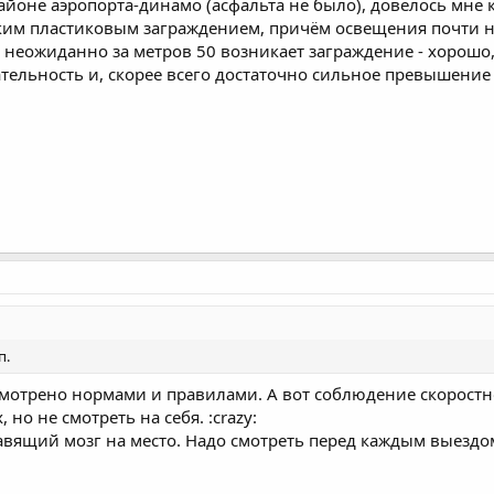
айоне аэропорта-динамо (асфальта не было), довелось мне 
ким пластиковым заграждением, причём освещения почти н
и неожиданно за метров 50 возникает заграждение - хорошо,
ательность и, скорее всего достаточно сильное превышение 
п.
усмотрено нормами и правилами. А вот соблюдение скоростн
 но не смотреть на себя. :crazy:
тавящий мозг на место. Надо смотреть перед каждым выезд