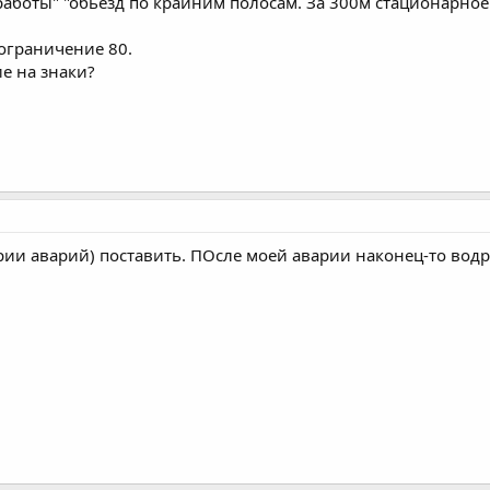
аботы" "обьезд по крайним полосам. За 300м стационарно
 ограничение 80.
е на знаки?
рии аварий) поставить. ПОсле моей аварии наконец-то водр