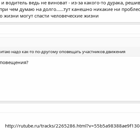
 и водитель ведь не виноват - из-за какого-то дурака, реш
 при чем думаю на долго......тут канешно никакие ни пробл
по жизни могут спасти человеческие жизни
считаю надо как-то по-другому оповещать участников движения
 оповещения?
http://rutube.ru/tracks/2265286.html?v=55b5a98388ae9f13