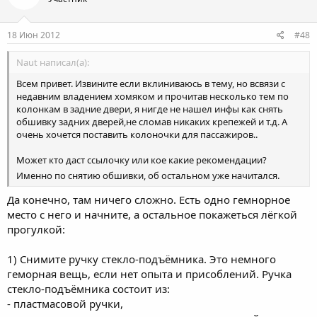
18 Июн 2012
#48
Naut написал(а):
Всем привет. Извините если вклиниваюсь в тему, но всвязи с
недавним владением хомяком и прочитав несколько тем по
колонкам в задние двери, я нигде не нашел инфы как снять
обшивку задних дверей,не сломав никаких крепежей и т.д. А
очень хочется поставить колоночки для пассажиров..
Может кто даст ссылочку или кое какие рекомендации?
Именно по снятию обшивки, об остальном уже начитался.
Да конечно, там ничего сложно. Есть одно гемнорное
место с него и начните, а остальное покажеться лёгкой
прогулкой:
1) Снимите ручку стекло-подъёмника. Это немного
геморная вещь, если нет опыта и присоблений. Ручка
стекло-подъёмника состоит из:
- пластмасовой ручки,