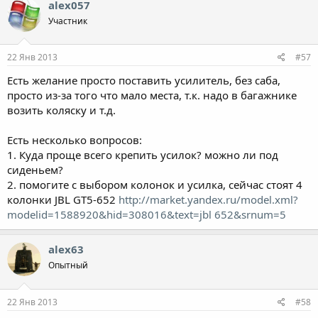
alex057
Участник
22 Янв 2013
#57
Есть желание просто поставить усилитель, без саба,
просто из-за того что мало места, т.к. надо в багажнике
возить коляску и т.д.
Есть несколько вопросов:
1. Куда проще всего крепить усилок? можно ли под
сиденьем?
2. помогите с выбором колонок и усилка, сейчас стоят 4
колонки JBL GT5-652
http://market.yandex.ru/model.xml?
modelid=1588920&hid=308016&text=jbl 652&srnum=5
alex63
Опытный
22 Янв 2013
#58