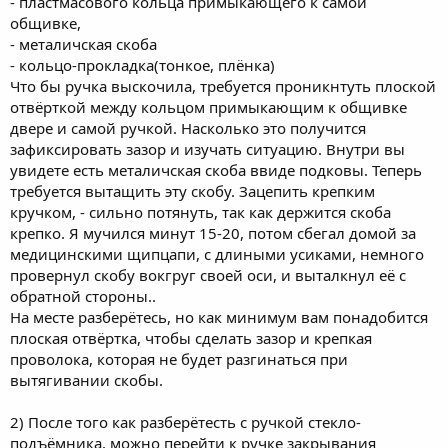
- пластмасового кольца примыкающего к самой
общивке,
- металичская скоба
- кольцо-прокладка(тонкое, плёнка)
Что бы ручка выскочила, требуется проникнтуть плоской
отвёрткой между кольцом примыкающим к общивке
двере и самой ручкой. Насколько это получится
зафиксировать зазор и изучать ситуацию. Внутри вы
увидете есть металичская скоба ввиде подковы. Теперь
требуется вытащить эту скобу. Зацепить крепким
кручком, - сильно потянуть, так как держится скоба
крепко. Я мучился минут 15-20, потом сбегал домой за
медицинскими щипцапи, с длиными усиками, немного
провернул скобу вокгруг своей оси, и выталкнул её с
обратной стороны..
На месте разберётесь, но как минимум вам понадобится
плоская отвёртка, чтобы сделать зазор и крепкая
проволока, которая не будет разгинаться при
вытягивании скобы.
2) После того как разберётесть с ручкой стекло-
подъёмника, можно перейти к ручке закрывания