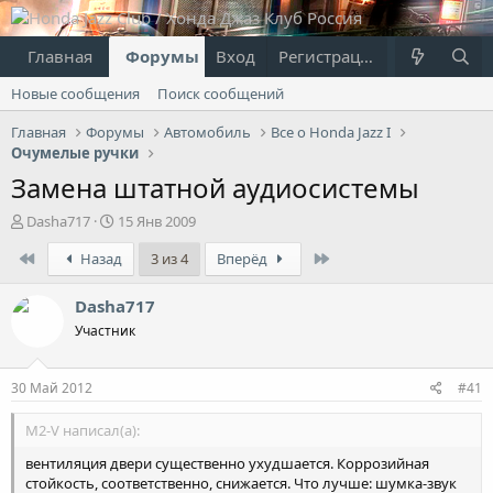
Главная
Форумы
Вход
Что нового?
Регистрация
Пользовател
Новые сообщения
Поиск сообщений
Главная
Форумы
Автомобиль
Все о Honda Jazz I
Очумелые ручки
Замена штатной аудиосистемы
А
Д
Dasha717
15 Янв 2009
в
а
First
Last
Назад
3 из 4
Вперёд
т
т
о
а
р
н
Dasha717
т
а
Участник
е
ч
м
а
ы
л
30 Май 2012
#41
а
M2-V написал(а):
вентиляция двери существенно ухудшается. Коррозийная
стойкость, соответственно, снижается. Что лучше: шумка-звук