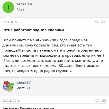
teryaich
T
Гость
24 Июл 2012
#49
Re:не работают задние колонки
Всем привет! У меня Джаз 2002 года, с зади нет
динамиков, хочу провести сам, кто знает есть там
провода?Как снять панель с магнитолой чтобы ничего
там не повредить и подсоеденить провода, если их нет?
И есть ли возможность как-то заменить магнитолу, а то
штатная читает только формат SD......вообще никак не
прет, приходится одно радио слушать.
alex057
Участник
12 Сен 2012
#50
Re: Не работает магнитола