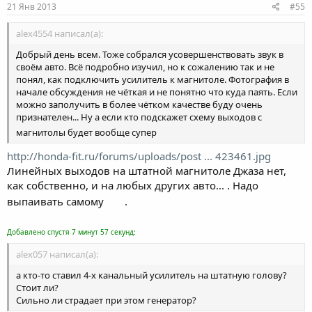
21 Янв 2013
#55
alex4554 написал(а):
Добрый день всем. Тоже собрался усовершенствовать звук в
своём авто. Всё подробно изучил, но к сожалению так и не
понял, как подключить усилитель к магнитоле. Фотография в
начале обсуждения не чёткая и не понятно что куда паять. Если
можно заполучить в более чётком качестве буду очень
признателен... Ну а если кто подскажет схему выходов с
магнитолы будет вообще супер
http://honda-fit.ru/forums/uploads/post ... 423461.jpg
Линейных выходов на штатной магнитоле Джаза нет,
как собственно, и на любых других авто... . Надо
выпаивать самому
.
Добавлено спустя 7 минут 57 секунд:
alex057 написал(а):
а кто-то ставил 4-х канальный усилитель на штатную голову?
Стоит ли?
Сильно ли страдает при этом генератор?