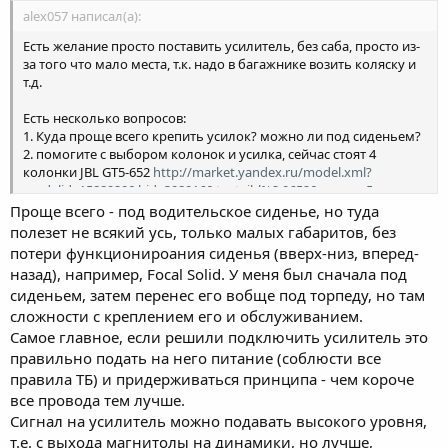
alex057 написал(а):
Есть желание просто поставить усилитель, без саба, просто из-
за того что мало места, т.к. надо в багажнике возить коляску и
т.д.
Есть несколько вопросов:
1. Куда проще всего крепить усилок? можно ли под сиденьем?
2. помогите с выбором колонок и усилка, сейчас стоят 4
колонки JBL GT5-652
http://market.yandex.ru/model.xml?
modelid=1588920&hid=308016&text=jbl%2.0652&srnum=5
Проще всего - под водительское сиденье, но туда
полезет не всякий усь, только малых габаритов, без
потери функционироания сиденья (вверх-низ, вперед-
назад), например, Focal Solid. У меня был сначала под
сиденьем, затем перенес его вобще под торпеду, но там
сложности с креплением его и обслуживанием.
Самое главное, если решили подключить усилитель это
правильно подать на него питание (соблюсти все
правила ТБ) и придерживаться принципа - чем короче
все провода тем лучше.
Сигнал на усилитель можно подавать высокого уровня,
т.е. с выхода магнитолы на динамики, но лучше,