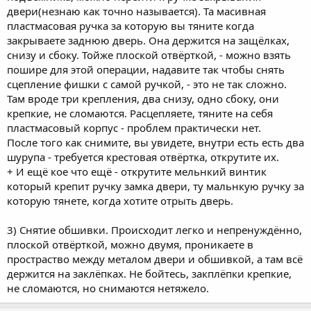
двери(незнаю как точно называется). Та масивная
пластмасовая ручка за которую вы тяните когда
закрываете заднюю дверь. Она держится на защёлках,
снизу и сбоку. Тойже плоской отвёрткой, - можно взять
пошире для этой операции, надавите так чтобы снять
сцепление фишки с самой ручкой, - это не так сложно.
Там вроде три крепления, два снизу, одно сбоку, они
крепкие, не сломаются. Расцепляете, тяните на себя
пластмасовый корпус - проблем практически нет.
После того как снимите, вы увидете, внутри есть есть два
шурупа - требуется крестовая отвёртка, открутите их.
+ И ещё кое что ещё - открутите мельнкий винтик
который крепит ручку замка двери, ту мальнкую ручку за
которую тянете, когда хотите отрыть дверь.
3) Cнятие обшивки. Происходит легко и непренуждённо,
плоской отвёрткой, можно двумя, проникаете в
простраство между металом двери и обшивкой, а там всё
держится на заклёпках. Не бойтесь, закплёпки крепкие,
не сломаются, но снимаются нетяжело.