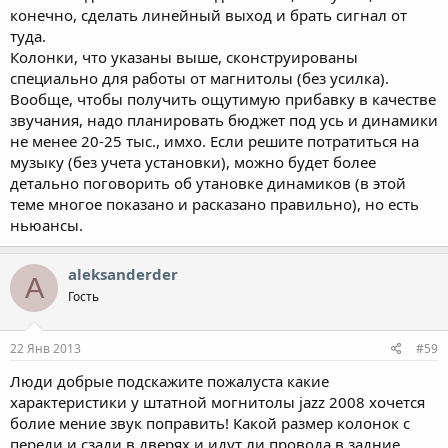
конечно, сделать линейный выход и брать сигнал от
туда.
Колонки, что указаны выше, сконструированы
специально для работы от магнитолы (без усилка).
Вообще, чтобы получить ощутимую прибавку в качестве
звучания, надо планировать бюджет под усь и динамики
не менее 20-25 тыс., имхо. Если решите потратиться на
музыку (без учета установки), можно будет более
детально поговорить об утановке динамиков (в этой
теме многое показано и расказано правильно), но есть
ньюансы.
aleksanderder
A
Гость
22 Янв 2013
#59
Люди добрые подскажите пожалуста какие
характеристики у штатной могнитолы jazz 2008 хочется
болие мение звук поправить! Какой размер колонок с
переди и сзади в дверях и идут ли провода в задние