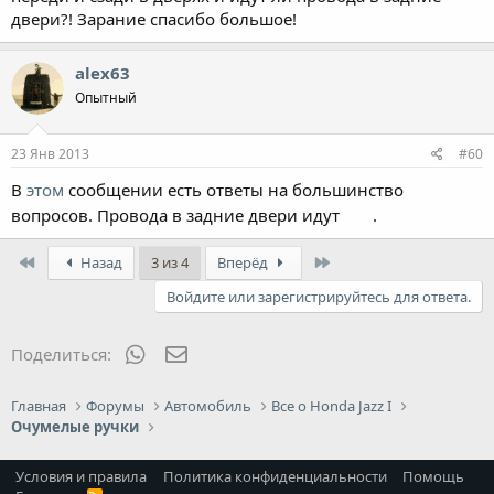
двери?! Зарание спасибо большое!
alex63
Опытный
23 Янв 2013
#60
В
этом
сообщении есть ответы на большинство
вопросов. Провода в задние двери идут
.
First
Last
Назад
3 из 4
Вперёд
Войдите или зарегистрируйтесь для ответа.
WhatsApp
Электронная почта
Поделиться:
Главная
Форумы
Автомобиль
Все о Honda Jazz I
Очумелые ручки
Условия и правила
Политика конфиденциальности
Помощь