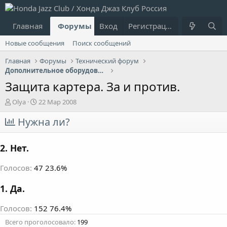
Главная
Форумы
Вход
Что нового?
Регистрация
Пользовател
Новые сообщения
Поиск сообщений
Главная
Форумы
Технический форум
Дополнительное оборудование
Защита картера. За и против.
А
Д
Olya
22 Мар 2008
в
а
т
Нужна ли?
т
о
а
р
н
2. Нет.
т
а
е
ч
м
а
Голосов:
47
23.6%
ы
л
а
1. Да.
Голосов:
152
76.4%
Всего проголосовало
199