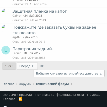
Ответы
13
15 Апр 2014
Защитная пленка на капот
CaPron
24 Май 2008
Ответы
17
4 Июл 2013
Подскажите где заказать буквы на заднее
стекло авто
agk87
9 Дек 2010
Ответы
9
22 Фев 2013
Парктроник задний.
L
Leonid
18 Ноя 2012
Ответы
5
20 Ноя 2012
Last
1 из 3
Вперёд
Войдите или зарегистрируйтесь для ответа.
Главная
Форумы
Технический форум
Условия и правила
Политика конфиденциальности
Помощь
Главная
R
S
S