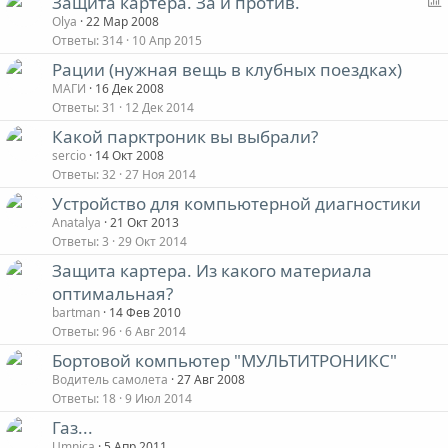
Защита картера. За и против.
Olya
22 Мар 2008
Ответы
314
10 Апр 2015
Рации (нужная вещь в клубных поездках)
с
МАГИ
16 Дек 2008
Ответы
31
12 Дек 2014
Какой парктроник вы выбрали?
sercio
14 Окт 2008
Ответы
32
27 Ноя 2014
Устройство для компьютерной диагностики
Anatalya
21 Окт 2013
Ответы
3
29 Окт 2014
Защита картера. Из какого материала
оптимальная?
bartman
14 Фев 2010
Ответы
96
6 Авг 2014
Бортовой компьютер "МУЛЬТИТРОНИКС"
Водитель самолета
27 Авг 2008
Ответы
18
9 Июл 2014
Газ...
Umnica
5 Апр 2011