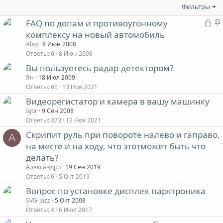
Фильтры
З
FAQ по допам и противоугонному
а
комплексу на новый автомобиль
к
Alex
8 Июн 2008
р
Ответы
0
8 Июн 2008
ы
Вы пользуетесь радар-детектором?
т
Ян
18 Июл 2009
а
Ответы
65
13 Ноя 2021
Видеорегистатор и камера в вашу машинку
Igor
9 Сен 2008
Ответы
373
12 Ноя 2021
Скрипит руль при повороте налево и гаправо,
А
на месте и на ходу, что этотможет быть что
делать?
Александрр
19 Сен 2019
Ответы
6
5 Окт 2019
Вопрос по установке дисплея парктроника
SVG-Jazz
5 Окт 2008
Ответы
4
6 Июл 2017