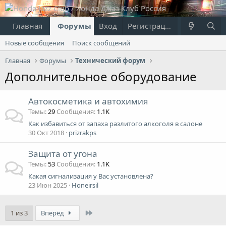
Главная
Форумы
Вход
Что нового?
Регистрация
Пользовател
Новые сообщения
Поиск сообщений
Главная
Форумы
Технический форум
Дополнительное оборудование
Автокосметика и автохимия
Темы
29
Сообщения
1.1K
Как избавиться от запаха разлитого алкоголя в салоне
30 Окт 2018
prizrakps
Защита от угона
Темы
53
Сообщения
1.1K
Какая сигнализация у Вас установлена?
23 Июн 2025
Honeirsil
Last
1 из 3
Вперёд