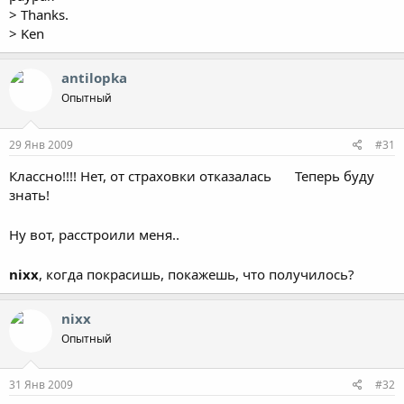
> Thanks.
> Ken
antilopka
Опытный
29 Янв 2009
#31
Классно!!!! Нет, от страховки отказалась
Теперь буду
знать!
Ну вот, расстроили меня..
nixx
, когда покрасишь, покажешь, что получилось?
nixx
Опытный
31 Янв 2009
#32