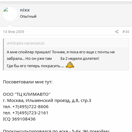
nixx
Опытный
14 Фев 2009
#34
antilopka написал(а):
А мне спойлер пришел! Точнее, я пока его еще с почты не
забрала... Но он уже там
За 2 недели долетел!
Где бы его теперь покрасить....
Посоветовали мне тут:
ООО "ТЦ КЛИМАВТО"
г. Москва, Ильменский проезд, д.8, стр.3
тел. +7(495)722-8606
тел. +7(495)723-2161
ICQ 369108436
Проконсультировался по аске - 5-6к :%) помойму