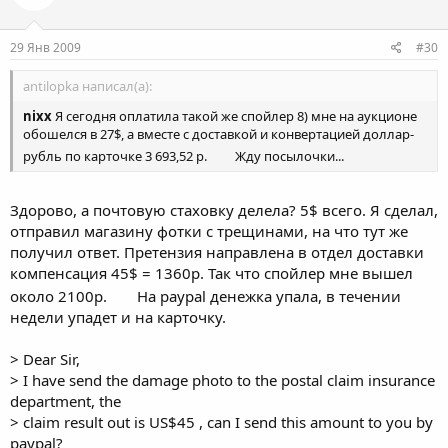
29 Янв 2009
#30
antilopka написал(а):
nixx
Я сегодня оплатила такой же спойлер 8) мне на аукционе
обошелся в 27$, а вместе с доставкой и конвертацией доллар-
рубль по карточке 3 693,52 р.
Жду посылочки...
Здорово, а почтовую стаховку делела? 5$ всего. Я сделал,
отправил магазину фотки с трещинами, на что тут же
получил ответ. Претензия направлена в отдел доставки
компенсация 45$ = 1360р. Так что спойлер мне вышел
около 2100р.
На paypal денежка упала, в течении
недели упадет и на карточку.
> Dear Sir,
> I have send the damage photo to the postal claim insurance
department, the
> claim result out is US$45 , can I send this amount to you by
paypal?