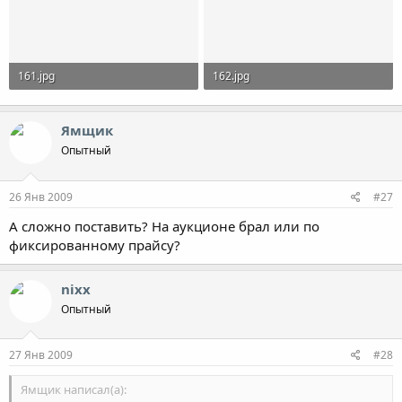
161.jpg
162.jpg
194.5 KB · Просмотры: 3,443
287.8 KB · Просмотры: 3,418
Ямщик
Опытный
26 Янв 2009
#27
А сложно поставить? На аукционе брал или по
фиксированному прайсу?
nixx
Опытный
27 Янв 2009
#28
Ямщик написал(а):