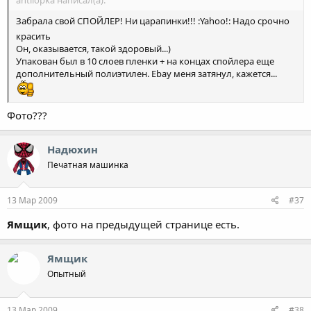
antilopka написал(а):
Забрала свой СПОЙЛЕР! Ни царапинки!!! :Yahoo!: Надо срочно
красить
Он, оказывается, такой здоровый...)
Упакован был в 10 слоев пленки + на концах спойлера еще
дополнительный полиэтилен. Ebay меня затянул, кажется...
Фото???
Надюхин
Печатная машинка
13 Мар 2009
#37
Ямщик
, фото на предыдущей странице есть.
Ямщик
Опытный
13 Мар 2009
#38