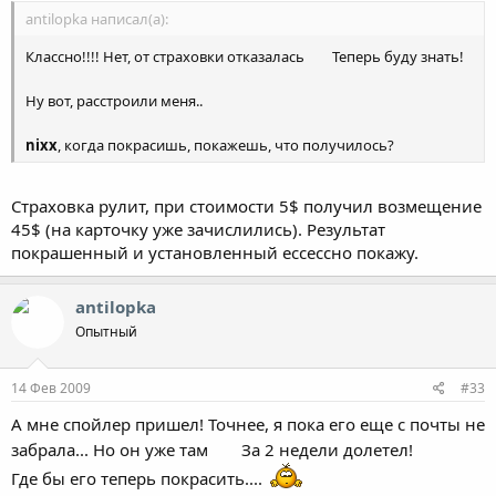
antilopka написал(а):
Классно!!!! Нет, от страховки отказалась
Теперь буду знать!
Ну вот, расстроили меня..
nixx
, когда покрасишь, покажешь, что получилось?
Страховка рулит, при стоимости 5$ получил возмещение
45$ (на карточку уже зачислились). Результат
покрашенный и установленный ессессно покажу.
antilopka
Опытный
14 Фев 2009
#33
А мне спойлер пришел! Точнее, я пока его еще с почты не
забрала... Но он уже там
За 2 недели долетел!
Где бы его теперь покрасить....