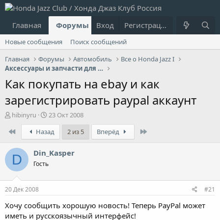
Главная
Форумы
Вход
Что нового?
Регистрация
Пользовател
Новые сообщения
Поиск сообщений
Главная
Форумы
Автомобиль
Все о Honda Jazz I
Аксессуары и запчасти для Jazz I
Как покупать на ebay и как
зарегистрировать paypal аккаунт
А
Д
hibinyru
23 Окт 2008
в
а
First
Last
Назад
2 из 5
Вперёд
т
т
о
а
р
н
Din_Kasper
D
т
а
Гость
е
ч
м
а
ы
л
20 Дек 2008
#21
а
Хочу сообщить хорошую новость! Теперь PayPal может
иметь и русскоязычный интерфейс!