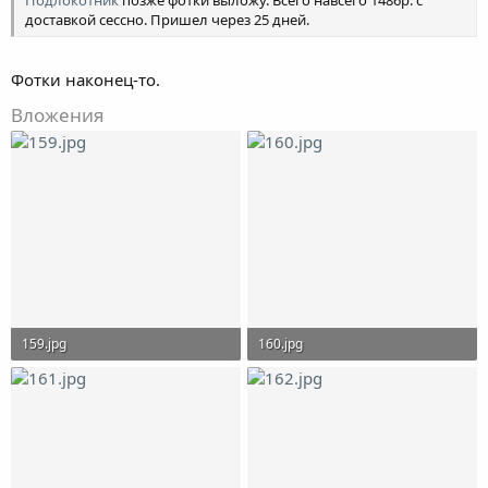
Подлокотник
позже фотки выложу. Всего навсего 1486р. с
доставкой сессно. Пришел через 25 дней.
Фотки наконец-то.
Вложения
159.jpg
160.jpg
231.7 KB · Просмотры: 3,448
283.1 KB · Просмотры: 3,446