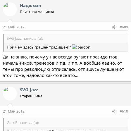
Надюхин
Печатная машинка
21 Май 2012
#609
SVG-Jazz написал(а):
При чем здесь "рашен традишен"?
Да не знаю, почему у нас всегда ругают президентов,
начальников, тренеров и т.д. и т.п. А вообще ладно, от
темы про революцию отписалась, отпишусь лучше и от
этой тоже, надоело как-то все это...
SVG-Jazz
Старейшина
21 Май 2012
#610
GarriR написал(а):