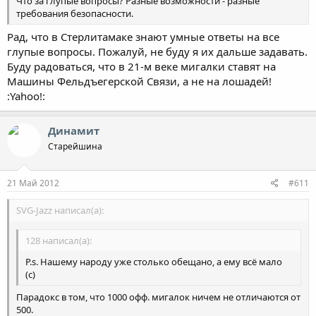
Что за глупые вопросы? Разные возможности - разные
требования безопасности.
Рад, что в Стерлитамаке знают умные ответы на все
глупые вопросы. Пожалуй, не буду я их дальше задавать.
Буду радоваться, что в 21-м веке мигалки ставят на
Машины Фельдъегерской Связи, а не на лошадей!
:Yahoo!:
Динамит
Старейшина
21 Май 2012
#611
SVG-Jazz написал(а):
128 написал(а):
P.s. Нашему народу уже столько обещано, а ему всё мало
(с)
Парадокс в том, что 1000 офф. мигалок ничем не отличаются от
500.