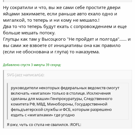
Ну сократили и что, вы же сами себе простите двери
яйцами зажимаете, если раньше авто ехало одно и
мигалкой, то теперь и ни кому не мешало.!
Два то что теперь будут ехать с сопровождением и еще
больше мешать потоку.
Глупцы как там у Высоцкого "Не пройдет и полгода"...... и
вы сами же взвоете от инициативы она как правило
(если не обоснована и глупа) то наказуема.
Добавлено спустя 3 минуты 39 секунд:
SVG-Jazz написал(а):
руководители некоторых федеральных ведомств смогут
включать «мигалки» только в столице. Исключения
сделаны для машин Генпрокуратуры, Следственного
комитета РФ, МВД, Минобороны, Государственной
фельдъегерской службы и ФСБ, которым разрешено
ездить с «мигалками» где угодно
Я ржу, чуть со стула не свалился. :ROFL: