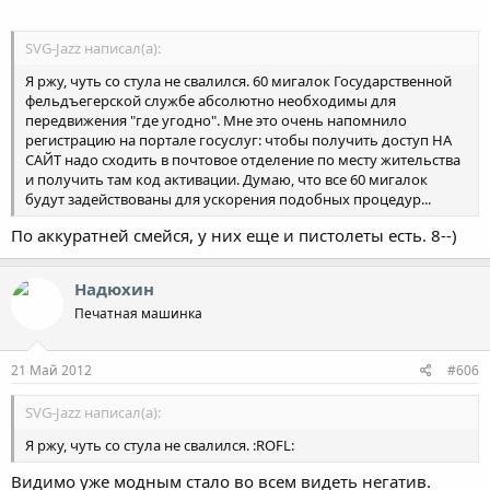
SVG-Jazz написал(а):
Я ржу, чуть со стула не свалился. 60 мигалок Государственной
фельдъегерской службе абсолютно необходимы для
передвижения "где угодно". Мне это очень напомнило
регистрацию на портале госуслуг: чтобы получить доступ НА
САЙТ надо сходить в почтовое отделение по месту жительства
и получить там код активации. Думаю, что все 60 мигалок
будут задействованы для ускорения подобных процедур...
По аккуратней смейся, у них еще и пистолеты есть. 8--)
Надюхин
Печатная машинка
21 Май 2012
#606
SVG-Jazz написал(а):
Я ржу, чуть со стула не свалился. :ROFL:
Видимо уже модным стало во всем видеть негатив.