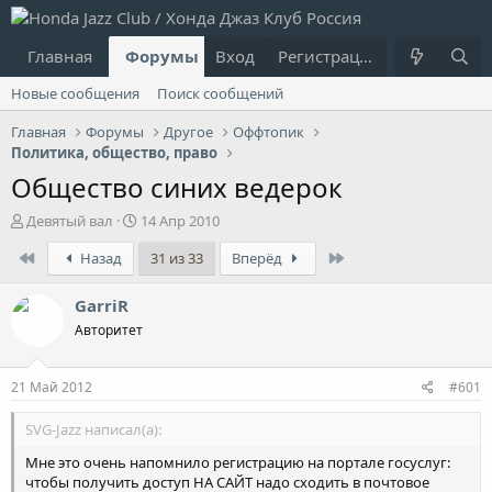
Главная
Форумы
Вход
Что нового?
Регистрация
Пользовател
Новые сообщения
Поиск сообщений
Главная
Форумы
Другое
Оффтопик
Политика, общество, право
Общество синих ведерок
А
Д
Девятый вал
14 Апр 2010
в
а
First
Last
Назад
31 из 33
Вперёд
т
т
о
а
р
н
GarriR
т
а
Авторитет
е
ч
м
а
ы
л
21 Май 2012
#601
а
SVG-Jazz написал(а):
Мне это очень напомнило регистрацию на портале госуслуг:
чтобы получить доступ НА САЙТ надо сходить в почтовое