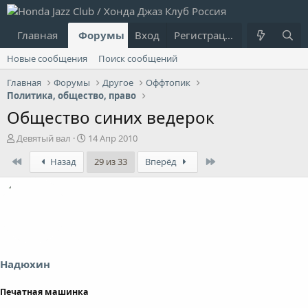
Главная
Форумы
Вход
Что нового?
Регистрация
Пользовател
Новые сообщения
Поиск сообщений
Главная
Форумы
Другое
Оффтопик
Политика, общество, право
Общество синих ведерок
А
Д
Девятый вал
14 Апр 2010
в
а
First
Last
Назад
29 из 33
Вперёд
т
т
о
а
р
н
т
а
е
ч
м
а
ы
л
а
Надюхин
Печатная машинка