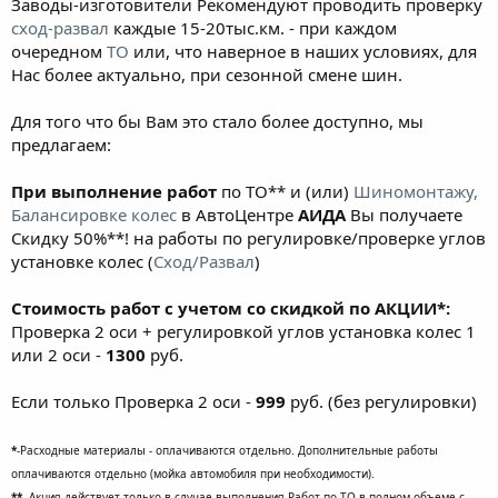
Заводы-изготовители Рекомендуют проводить проверку
сход-развал
каждые 15-20тыс.км. - при каждом
очередном
ТО
или, что наверное в наших условиях, для
Нас более актуально, при сезонной смене шин.
Для того что бы Вам это стало более доступно, мы
предлагаем:
При выполнение работ
по ТО** и (или)
Шиномонтажу,
Балансировке колес
в АвтоЦентре
АИДА
Вы получаете
Скидку 50%**! на работы по регулировке/проверке углов
установке колес (
Сход/Развал
)
Стоимость работ с учетом со скидкой по АКЦИИ*:
Проверка 2 оси + регулировкой углов установка колес 1
или 2 оси -
1300
руб.
Если только Проверка 2 оси -
999
руб. (без регулировки)
*
-Расходные материалы - оплачиваются отдельно. Дополнительные работы
оплачиваются отдельно (мойка автомобиля при необходимости).
**
- Акция действует только в случае выполнения Работ по ТО в полном объеме с