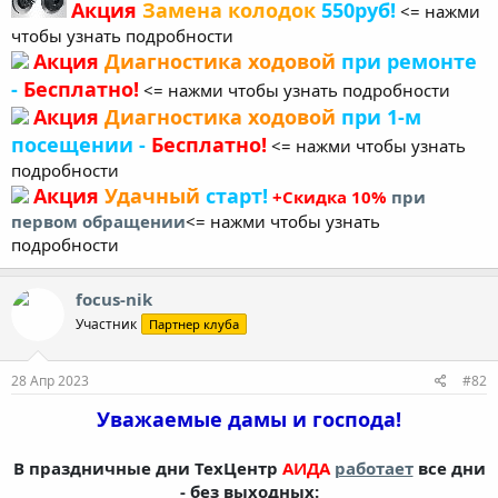
Акция
Замена колодок
550руб!
<= нажми
чтобы узнать подробности
Акция
Диагностика ходовой
при ремонте
-
Бесплатно!
<= нажми чтобы узнать подробности
Акция
Диагностика ходовой
при 1-м
посещении -
Бесплатно!
<= нажми чтобы узнать
подробности
Акция
Удачный
старт!
+
Скидка 10%
при
первом обращении
<= нажми чтобы узнать
подробности
focus-nik
Участник
Партнер клуба
28 Апр 2023
#82
Уважаемые дамы и господа!
В праздничные дни ТехЦентр
АИДА
работает
все дни
- без выходных: