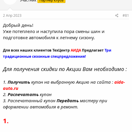
Участник
Партнер клуба
а
2 Апр 2023
#81
Добрый день!
Уже потеплело и наступила пора смены шин и
подготовке автомобиля к летнему сизону.
Для всех наших клиентов ТехЦентр
АИДА
Предлагает
Три
традиционные сезонные спецпредложения!
Для получения скидки по Акции Вам необходимо :
1.
Получить
купон на выбранную Акцию на сайта :
aida-
auto.ru
2.
Распечатать
купон
3. Распечатанный купон
Передать
мастеру при
оформлении автомобиля в ремонт.
1.