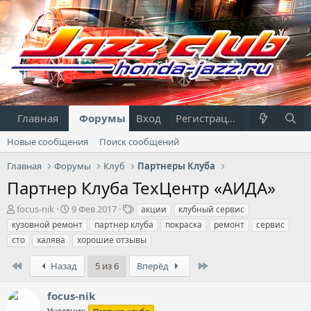
Главная
Форумы
Вход
Что нового?
Регистрация
Пользовател
Новые сообщения
Поиск сообщений
Главная
Форумы
Клуб
Партнеры Клуба
Партнер Клуба ТехЦентр «АИДА»
А
Д
Т
focus-nik
9 Фев 2017
акции
клубный сервис
в
а
е
кузовной ремонт
партнер клуба
покраска
ремонт
сервис
т
т
г
сто
халява
хорошие отзывы
о
а
и
р
н
First
Last
Назад
5 из 6
Вперёд
т
а
е
ч
focus-nik
м
а
ы
л