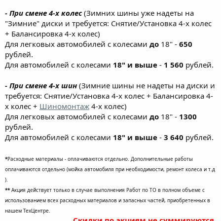
- При смене 4-х колес
(Зимних шины уже надеты на
"Зимние" диски и требуется: Снятие/Установка 4-х колес
+ Балансировка 4-х колес)
Для легковых автомобилей с колесами
до
18" -
650
рублей.
Для автомобилей с колесами
18" и выше
-
1 560
рублей.
- При смене 4-х шин
(Зимние шины не надеты на диски и
требуется: Снятие/Установка 4-х колес + Балансировка 4-
х колес +
Шиномонтаж
4-х колес)
Для легковых автомобилей с колесами
до
18" -
1300
рублей.
Для автомобилей с колесами
18" и выше
-
3 640
рублей.
*
Расходные материалы - оплачиваются отдельно. Дополнительные работы
оплачиваются отдельно (мойка автомобиля при необходимости, ремонт колеса и т.д
).
**
Акция действует только в случае выполнения Работ по ТО в полном объеме с
использованием всех расходных материалов и запасных частей, приобретенных в
нашем ТехЦентре.
Скидки по акциям не суммируются.