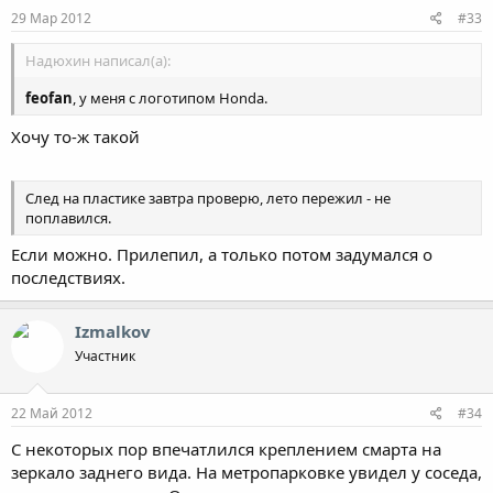
29 Мар 2012
#33
Надюхин написал(а):
feofan
, у меня с логотипом Honda.
Хочу то-ж такой
След на пластике завтра проверю, лето пережил - не
поплавился.
Если можно. Прилепил, а только потом задумался о
последствиях.
Izmalkov
Участник
22 Май 2012
#34
С некоторых пор впечатлился креплением смарта на
зеркало заднего вида. На метропарковке увидел у соседа,