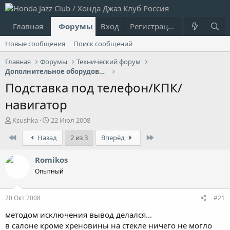
Главная
Форумы
Вход
Что нового?
Регистрация
Пользовател
Новые сообщения
Поиск сообщений
Главная
Форумы
Технический форум
Дополнительное оборудование
Подставка под телефон/КПК/
навигатор
А
Д
Ksushka
22 Июл 2008
в
а
First
Last
Назад
2 из 3
Вперёд
т
т
о
а
р
н
Romikos
т
а
Опытный
е
ч
м
а
ы
л
20 Окт 2008
#21
а
методом исключения вывод делался...
в салоне кроме хреновины на стекле ничего не могло