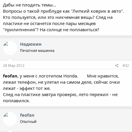
Дабы не плодить темы...
Вопросы о такой приблуде как "Липкий коврик в авто".
Кто пользуется, или это никчемная вещь? След на
пластике не останется после пары месяцев
"прилипнения"? На солнце не поплавиться?
Надюхин
Печатная машинка
28 Мар 2012
#32
feofan
, у меня с логотипом Honda.
Мне нравится,
лежал телефон, не улетал на самом деле, сейчас очки
лежат - эффект тот же.
След на пластике завтра проверю, лето пережил - не
поплавился.
feofan
Опытный