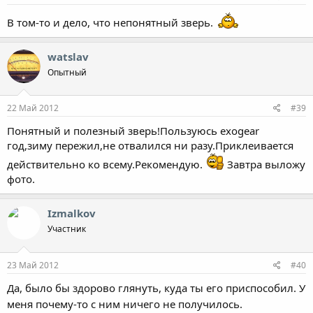
В том-то и дело, что непонятный зверь.
watslav
Опытный
22 Май 2012
#39
Понятный и полезный зверь!Пользуюсь exogear
год,зиму пережил,не отвалился ни разу.Приклеивается
действительно ко всему.Рекомендую.
Завтра выложу
фото.
Izmalkov
Участник
23 Май 2012
#40
Да, было бы здорово глянуть, куда ты его приспособил. У
меня почему-то с ним ничего не получилось.