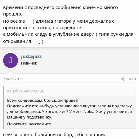
времени с последнего сообщения конечно много
прошло..
но все же
) для навигатора у меня держалка с
присоской на стекло, по середине.
а мобильник кладу в углубление двери ( типа ручки для
открывания
) )
justajazz
J
Новичок
7 Фев 2011
#29
Ksushka написал(а):
Всем хондоводам, большой привет!
Подскажите кто-нибудь устанавливал внутри салона подставку
для мобильника. У кого какие? У меня Nokia. Хочу установить в
машинку подставочку.
Покажите, расскажите....
сейчас очень большой выбор, себе поставил