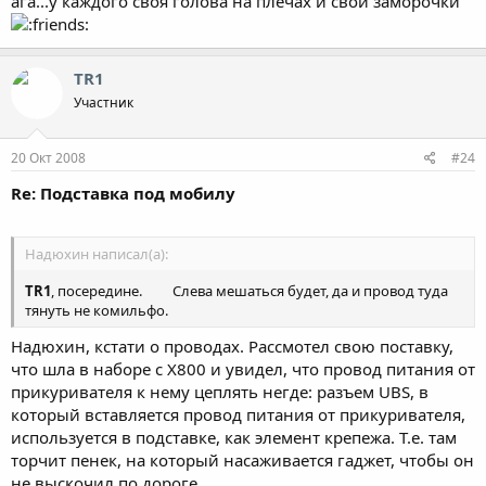
ага...у каждого своя голова на плечах и свои заморочки
TR1
Участник
20 Окт 2008
#24
Re: Подставка под мобилу
Надюхин написал(а):
TR1
, посередине.
Слева мешаться будет, да и провод туда
тянуть не комильфо.
Надюхин, кстати о проводах. Рассмотел свою поставку,
что шла в наборе с Х800 и увидел, что провод питания от
прикуривателя к нему цеплять негде: разъем UBS, в
который вставляется провод питания от прикуривателя,
используется в подставке, как элемент крепежа. Т.е. там
торчит пенек, на который насаживается гаджет, чтобы он
не выскочил по дороге.