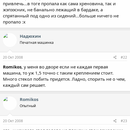
привлечь...в тоге пропала как сама хреновина, так и
жэпээсник, не банально лежащий в бардаке, а
спрятанный под одно из сидений...больше ничего не
пропало :x
Надюхин
Печатная машинка
20 Окт 2008
#22
Romikos
, у меня во дворе если не каждая первая
машина, то уж 1,5 точно с таким креплением стоит.
Много стекол побить придется. Ладно, спорить не о чем,
каждый сам решает.
Romikos
Опытный
20 Окт 2008
#23