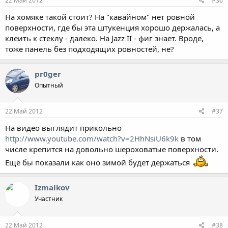
22 Май 2012
#36
На хомяке такой стоит? На "кавайном" нет ровной
поверхности, где бы эта штукенция хорошо держалась, а
клеить к стеклу - далеко. На Jazz II - фиг знает. Вроде,
тоже панель без подходящих ровностей, не?
pr0ger
Опытный
22 Май 2012
#37
На видео выглядит прикольно
http://www.youtube.com/watch?v=2HhNsiU6k9k
в том
числе крепится на довольно шероховатые поверхности.
Ещё бы показали как оно зимой будет держаться
Izmalkov
Участник
22 Май 2012
#38