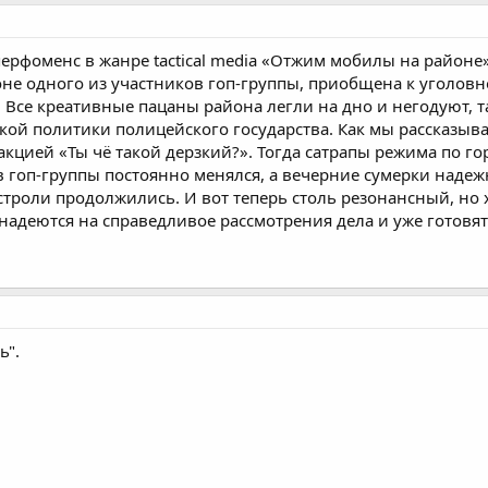
перфоменс в жанре tactical media «Отжим мобилы на районе
не одного из участников гоп-группы, приобщена к уголовн
. Все креативные пацаны района легли на дно и негодуют, 
кой политики полицейского государства. Как мы рассказывал
акцией «Ты чё такой дерзкий?». Тогда сатрапы режима по г
ав гоп-группы постоянно менялся, а вечерние сумерки наде
строли продолжились. И вот теперь столь резонансный, н
 надеются на справедливое рассмотрения дела и уже готовя
ь".