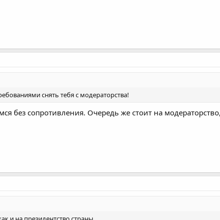
ебованиями снять тебя с модераторства!
амся без сопротивления. Очередь же стоит на модераторство,
как и на президентство страны.