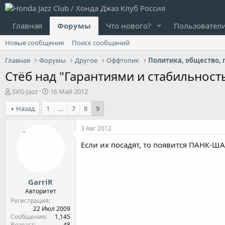
Главная
Форумы
Что нового?
Пользовател
Новые сообщения
Поиск сообщений
Главная
Форумы
Другое
Оффтопик
Политика, общество, 
Стёб над "Гарантиями и стабильност
А
Д
SVG-Jazz
16 Май 2012
в
а
Назад
1
…
7
8
9
т
т
о
а
р
н
3 Авг 2012
т
а
Если их посадят, то появится ПАНК-Ш
е
ч
м
а
ы
л
а
GarriR
Авторитет
Регистрация
22 Июл 2009
Сообщения
1,145
Возраст
48