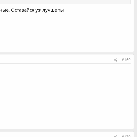
тные. Оставайся уж лучше ты
#169
#170