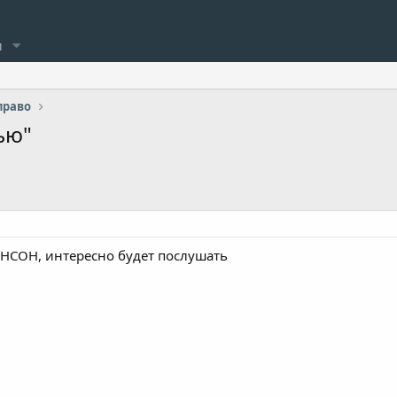
и
право
ью"
АНСОН, интересно будет послушать