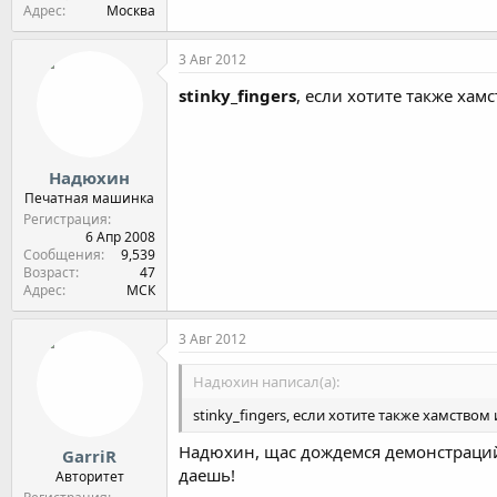
Адрес
Москва
3 Авг 2012
stinky_fingers
, если хотите также хам
Надюхин
Печатная машинка
Регистрация
6 Апр 2008
Сообщения
9,539
Возраст
47
Адрес
МСК
3 Авг 2012
Надюхин написал(а):
stinky_fingers, если хотите также хамство
Надюхин, щас дождемся демонстраций 
GarriR
даешь!
Авторитет