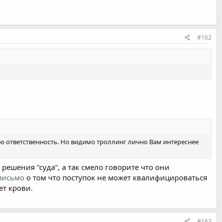
#162
ю ответственность. Но видимо троллинг лично Вам интереснее
ешения "суда", а так смело говорите что они
письмо
о том что поступок не может квалифицироваться
ет крови.
#163