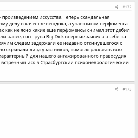
#172
» произведением искусства. Теперь скандальная
ому делу в качестве вещдока, а участникам перфоменса
так как не ясно какие еще перфоменсы снимал этот дебил
и ранее, гоп-група Big Dick впервые заявила о себе на
орячим следам задержали ее недавно откинувшегося с
жно скрывали лица участников, помогая раскрыть всю
о характерный для нашего ангажированного правосудия
т встречный иск в Страсбургский психоневрологический
#173