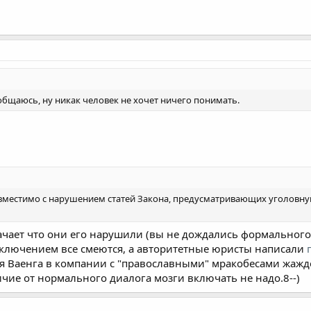
общаюсь, ну никак человек не хочет ничего понимать.
овместимо с нарушением статей Закона, предусматривающих уголовну
ачает что они его нарушили (вы не дождались формального р
ключением все смеются, а авторитетные юристы написали
я Ваенга в компании с "православными" мракобесами жажд
ичие от нормального диалога мозги включать не надо.8--)