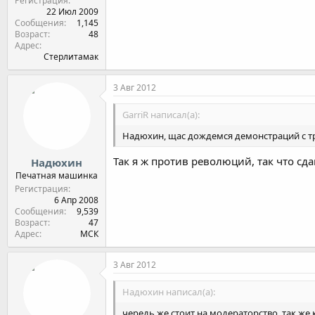
Регистрация
22 Июл 2009
Сообщения
1,145
Возраст
48
Адрес
Стерлитамак
3 Авг 2012
GarriR написал(а):
Надюхин, щас дождемся демонстраций с тр
Так я ж против революций, так что сд
Надюхин
Печатная машинка
Регистрация
6 Апр 2008
Сообщения
9,539
Возраст
47
Адрес
МСК
3 Авг 2012
Надюхин написал(а):
чередь же стоит на модераторство, так же 