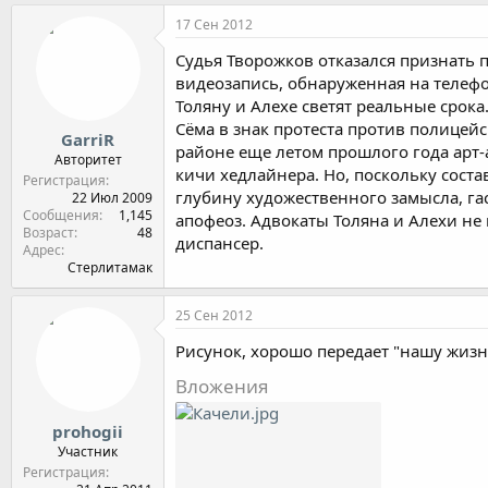
17 Сен 2012
Судья Творожков отказался признать 
видеозапись, обнаруженная на телефо
Толяну и Алехе светят реальные срока
Сёма в знак протеста против полицейс
GarriR
районе еще летом прошлого года арт-
Авторитет
кичи хедлайнера. Но, поскольку сост
Регистрация
глубину художественного замысла, га
22 Июл 2009
Сообщения
1,145
апофеоз. Адвокаты Толяна и Алехи не
Возраст
48
диспансер.
Адрес
Стерлитамак
25 Сен 2012
Рисунок, хорошо передает "нашу жизн
Вложения
prohogii
Участник
Регистрация