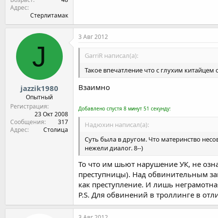
Адрес
Стерлитамак
3 Авг 2012
J
GarriR написал(а):
Такое впечатление что с глухим китайцем 
Взаимно
jazzik1980
Опытный
Регистрация
Добавлено спустя 8 минут 51 секунду:
23 Окт 2008
Сообщения
317
Надюхин написал(а):
Адрес
Столица
Суть была в другом. Что материнство нес
нежели диалог. 8--)
То что им шьют нарушение УК, не озн
преступницы). Над обвинительным за
как преступление. И лишь неграмотна
P.S. Для обвинений в троллинге в отл
3 Авг 2012