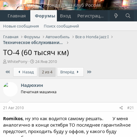
Главная
Форумы
Вход
Что нового?
Регистрация
Пользовател
Новые сообщения
Поиск сообщений
Главная
Форумы
Автомобиль
Все о Honda Jazz I
Техническое обслуживание, эксплуатация, ремонт
ТО-4 (60 тысяч км)
А
Д
WhitePony
24 Янв 2010
в
а
First
Last
Назад
2 из 4
Вперёд
т
т
о
а
р
н
Надюхин
т
а
Печатная машинка
е
ч
м
а
ы
л
21 Авг 2010
#21
а
Romikos
, ну это как водится самому решать.
У меня
аналогично в конце октября ТО последнее гарантийное
предстоит, проходить буду у оффов, у какого буду