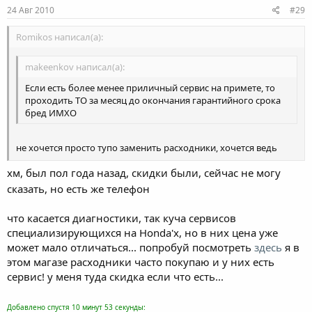
24 Авг 2010
#29
Romikos написал(а):
makeenkov написал(а):
Если есть более менее приличный сервис на примете, то
проходить ТО за месяц до окончания гарантийного срока
бред ИМХО
не хочется просто тупо заменить расходники, хочется ведь
чтоб и диагностику по регламенту сделали...сделают ли это в
хм, был пол года назад, скидки были, сейчас не могу
обычном сервисе?
сам понимаю что смысла особого нету переплачивать, но всё
сказать, но есть же телефон
же склоняюсь напоследок посетить ОД...Алан Z самый
дешевый вариант получается: 4,5 тыщ со своими расходниками
что касается диагностики, так куча сервисов
и ещё ведь для клуба скидка на работы 15%, хотя, почитав
специализирующихся на Honda'х, но в них цена уже
соответствующую тему по ОД, некоторый народ пишет что
может мало отличаться... попробуй посмотреть
здесь
я в
отменили они скидки
этом магазе расходники часто покупаю и у них есть
сервис! у меня туда скидка если что есть...
Добавлено спустя 10 минут 53 секунды: