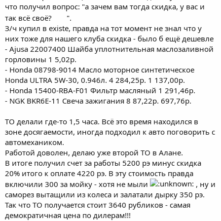
Масло трансмиссионное минеральное Motul Transoil
что получил вопрос: "а зачем вам тогда скидка, у вас и
10W-30, 1л.
- 350 рублей
так всё своё?
".
Масло трансмиссионное минеральное Castrol EP 80W-90,
З/ч купил в existe, правда на тот момент не знал что у
1л.
- 280 рублей
них тоже для нашего клуба скидка - было б ещё дешевле
- Ajusa 22007400 Шайба уплотнительная маслозаливной
горловины 1 5,02р.
- Honda 08798-9014 Масло моторное синтетическое
Honda ULTRA 5W-30, 0.946л. 4 284,25р. 1 137,00р.
- Honda 15400-RBA-F01 Фильтр масляный 1 291,46р.
- NGK BKR6E-11 Свеча зажигания 8 87,22р. 697,76р.
ТО делали где-то 1,5 часа. Всё это время находился в
зоне досягаемости, иногда подходил к авто поговорить с
автомехаником.
Работой доволен, делаю уже второй ТО в Алане.
В итоге получил счет за работы 5200 рэ минус скидка
20% итого к оплате 4220 рэ. В эту стоимость правда
включили 300 за мойку - хотя не мыли
, ну и
саморез вытащили из колеса и залатали дырку 350 рэ.
Так что ТО получается стоит 3640 рубликов - самая
демократичная цена по дилерам!!!