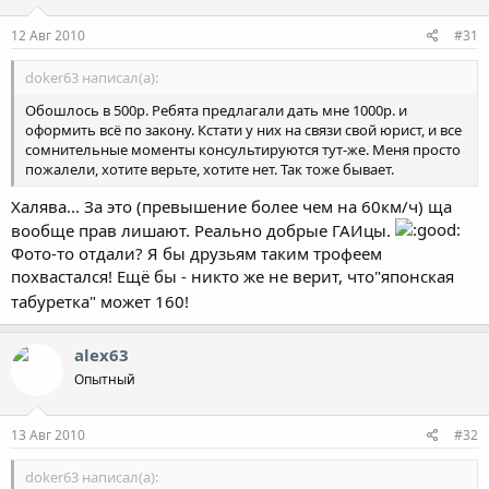
12 Авг 2010
#31
doker63 написал(а):
Обошлось в 500р. Ребята предлагали дать мне 1000р. и
оформить всё по закону. Кстати у них на связи свой юрист, и все
сомнительные моменты консультируются тут-же. Меня просто
пожалели, хотите верьте, хотите нет. Так тоже бывает.
Халява... За это (превышение более чем на 60км/ч) ща
вообще прав лишают. Реально добрые ГАИцы.
Фото-то отдали? Я бы друзьям таким трофеем
похвастался! Ещё бы - никто же не верит, что"японская
табуретка" может 160!
alex63
Опытный
13 Авг 2010
#32
doker63 написал(а):