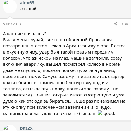
alex63
Опытный
5 Дек 2013
#38
А как сие началось?
Был у меня случай, где то на обводной Ярославля
позапрошлым летом - ехал в Архангельскую обл. Влетел
в окуенную яму, удар был такой правым передним
колесом, что аж искры из глаз, машина заглохла, сразу
включил аварийку, вышел посмотрел колесо в норме,
даже не спустило, покачал подвеску, заглянул вниз,
вроде все в номе. Сажусь завожу - не заводится, стартер
крутит бодро, вспомнил про блокировку подачи
топлива, отыскал эту кнопку, понажимал, завожу - не
заводится :%) . Вышел, открыл капот, смотрю тупо и уже
думаю как отсюда выбираться... . Еще раз понажимал на
эту кнопку при включенном зажигании и, о чудо,
машинка завелась как ни в чем не бывало.
pas2x