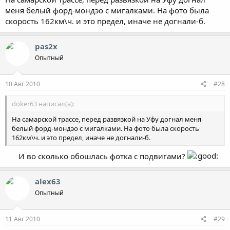
меня белый форд-мондэо с мигалками. На фото была
скорость 162км\ч. и это предел, иначе не догнали-б.
pas2x
Опытный
10 Авг 2010
#28
doker63 написал(а):
На самарской трассе, перед развязкой на Уфу догнал меня
белый форд-мондэо с мигалками. На фото была скорость
162км\ч. и это предел, иначе не догнали-б.
И во сколько обошлась фотка с подвигами?
alex63
Опытный
11 Авг 2010
#29