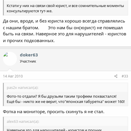
Кстати у них на связи свой юрист, и все сомнительные моменты
консультируются тут-же.
Да они, вроде, и без юриста хорошо всегда справлялись
с нашим братом.
Это нам бы он(юрист) не помешал
быть на связи. Наверное это для нарушителей - юристов
и прочих подкованных.
doker63
Участник
14 Авг 2010
#33
pas2x написал(а):
Фото-то отдали? Я бы друзьям таким трофеем похвастался!
Ещё бы - никто же не верит, что"японская табуретка" может 160!
Фотка на мониторе, просить скинуть я не стал.
alex63 написал(а):
Наверное это для нарушителей - юристов и прочих