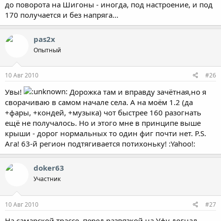
до поворота на Шигоны - иногда, под настроение, и под
170 получается и без напряга...
pas2x
Опытный
10 Авг 2010
#26
Увы!
Дорожка там и вправду зачётная,но я
сворачиваю в самом начале села. А на моём 1.2 (да
+фары, +кондей, +музыка) чот быстрее 160 разогнать
ещё не получалось. Но и этого мне в принципе выше
крыши - дорог нормальных то один фиг почти нет. P.S.
Ага! 63-й регион подтягивается потихоньку! :Yahoo!:
doker63
Участник
10 Авг 2010
#27
На самарской трассе, перед развязкой на Уфу догнал