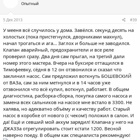
Опытный
5 Дек 2013
#39
У мееня всё случилось у дома. Завёлся. секунд десять на
холостых (пока пристегнулся, дворниками махнул),
начал трогаться и ага... Заглох и больше не заводился.
Клапан аварийный, предохранители и все реле
проверил сразу. Два дня сам прыгал, на третий дали
номер этого мастера. Вчера на буксире оттащился в
Тимофеевку, сёдня в 12 он отзвонился и сказал что
заклинил насос. Сам предложил воткнуть БОШЕВСКИЙ
от ВАЗа, сам за ним метнулся и в 14 часов уже
отзвонился что всё купил, воткнул, работает. В общем
диагностика, расборка-сборка, покупка самого насоса и
замена всех сальников на насосе мне встало в 3300. Не
халява, но адекватно объёму и качеству работ. Старый
насос в коробке от нового (с чеком!) положил в салон. И
да! Ещё и севший мой аккум зарядил! Клапана у него на
ДЖАЗЗа отрегулировать стоит кстати 1200. Весной
наверно поеду. В общем как специалиста рекомендую!