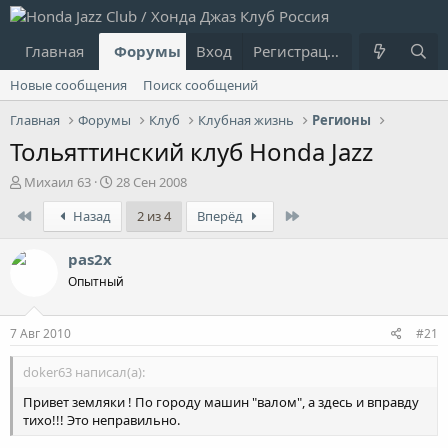
Главная
Форумы
Вход
Что нового?
Регистрация
Пользовател
Новые сообщения
Поиск сообщений
Главная
Форумы
Клуб
Клубная жизнь
Регионы
Тольяттинский клуб Honda Jazz
А
Д
Михаил 63
28 Сен 2008
в
а
First
Last
Назад
2 из 4
Вперёд
т
т
о
а
р
н
pas2x
т
а
Опытный
е
ч
м
а
ы
л
7 Авг 2010
#21
а
doker63 написал(а):
Привет земляки ! По городу машин "валом", а здесь и вправду
тихо!!! Это неправильно.