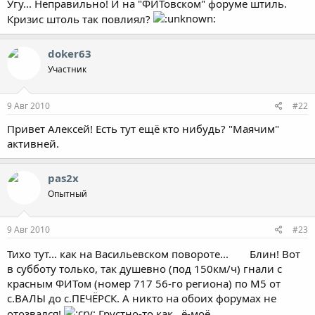
Угу... Неправильно! И на "ФИТовском" форуме штиль.
Кризис штоль так повлиял?
doker63
Участник
9 Авг 2010
#22
Привет Алексей! Есть тут ещё кто нибудь? "Маячим"
активней.
pas2x
Опытный
9 Авг 2010
#23
Тихо тут... как на Васильевском повороте...
Блин! Вот
в субботу только, так душевно (под 150км/ч) гнали с
красным ФИТом (номер 717 56-го региона) по М5 от
с.ВАЛЫ до с.ПЕЧЁРСК. А никто на обоих форумах не
отозвался!
Грустно-то как , ё-моё...