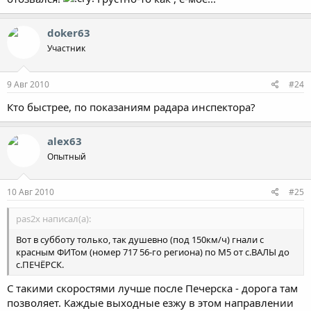
doker63
Участник
9 Авг 2010
#24
Кто быстрее, по показаниям радара инспектора?
alex63
Опытный
10 Авг 2010
#25
pas2x написал(а):
Вот в субботу только, так душевно (под 150км/ч) гнали с
красным ФИТом (номер 717 56-го региона) по М5 от с.ВАЛЫ до
с.ПЕЧЁРСК.
С такими скоростями лучше после Печерска - дорога там
позволяет. Каждые выходные езжу в этом направлении