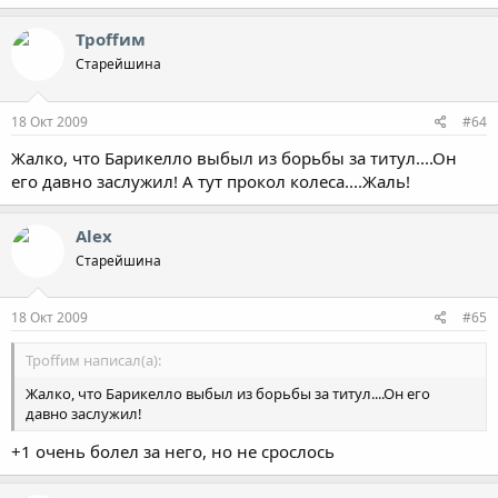
Троffим
Старейшина
18 Окт 2009
#64
Жалко, что Барикелло выбыл из борьбы за титул....Он
его давно заслужил! А тут прокол колеса....Жаль!
Alex
Старейшина
18 Окт 2009
#65
Троffим написал(а):
Жалко, что Барикелло выбыл из борьбы за титул....Он его
давно заслужил!
+1 очень болел за него, но не срослось