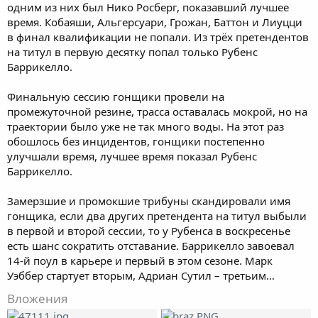
одним из них был Нико Росберг, показавший лучшее
время. Кобаяши, Альгерсуари, Грожан, Баттон и Лиуцци
в финал квалификации не попали. Из трёх претендентов
на титул в первую десятку попал только Рубенс
Баррикелло.
Финальную сессию гонщики провели на
промежуточной резине, трасса оставалась мокрой, но на
траектории было уже не так много воды. На этот раз
обошлось без инцидентов, гонщики постепенно
улучшали время, лучшее время показал Рубенс
Баррикелло.
Замерзшие и промокшие трибуны скандировали имя
гонщика, если два других претендента на титул выбыли
в первой и второй сессии, то у Рубенса в воскресенье
есть шанс сократить отставание. Баррикелло завоевал
14-й поул в карьере и первый в этом сезоне. Марк
Уэббер стартует вторым, Адриан Сутил – третьим…
Вложения