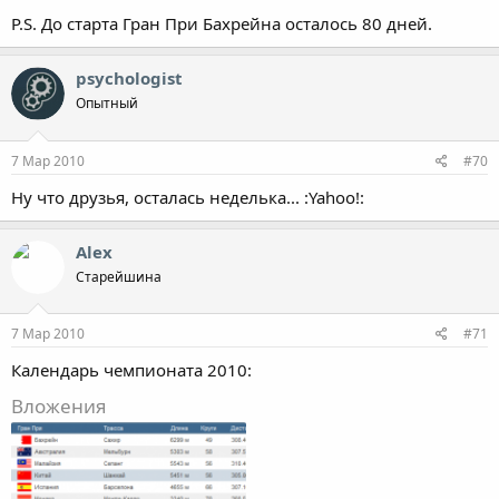
P.S. До старта Гран При Бахрейна осталось 80 дней.
psychologist
Опытный
7 Мар 2010
#70
Ну что друзья, осталась неделька... :Yahoo!:
Alex
Старейшина
7 Мар 2010
#71
Календарь чемпионата 2010:
Вложения