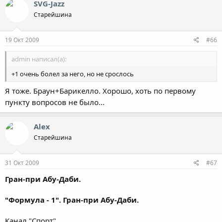
SVG-Jazz
Старейшина
19 Окт 2009
#66
admin написал(а):
+1 очень болел за него, но не срослось
Я тоже. Браун+Барикелло. Хорошо, хоть по первому
пункту вопросов не было...
Alex
Старейшина
31 Окт 2009
#67
Гран-при Абу-Даби.
"Формула - 1". Гран-при Абу-Даби.
Канал "Спорт"