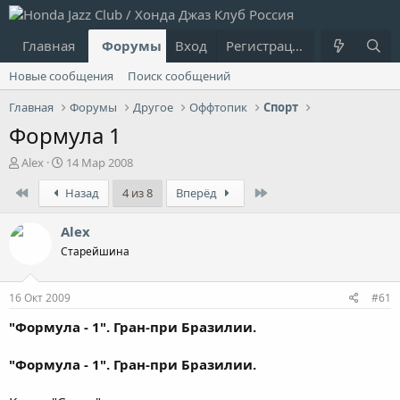
Главная
Форумы
Вход
Что нового?
Регистрация
Пользовател
Новые сообщения
Поиск сообщений
Главная
Форумы
Другое
Оффтопик
Спорт
Формула 1
А
Д
Alex
14 Мар 2008
в
а
First
Last
Назад
4 из 8
Вперёд
т
т
о
а
р
н
Alex
т
а
Старейшина
е
ч
м
а
ы
л
16 Окт 2009
#61
а
"Формула - 1". Гран-при Бразилии.
"Формула - 1". Гран-при Бразилии.