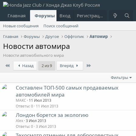
Главная
Форумы
Вход
Что нового?
Регистрация
Пользовател
Новые сообщения
Поиск сообщений
Главная
Форумы
Другое
Оффтопик
Автомир
Новости автомира
Новости автомобильного мира
First
Last
Назад
2 из 9
Вперёд
Фильтры
Составлен ТОП-500 самых продаваемых
автомобилей мира
MAKC
11 Июл 2013
Ответы
0
11 Июл 2013
Лондон борется за экологию
Alex
3 Июл 2013
Ответы
0
3 Июл 2013
Техосмотр отменен для добросовестных