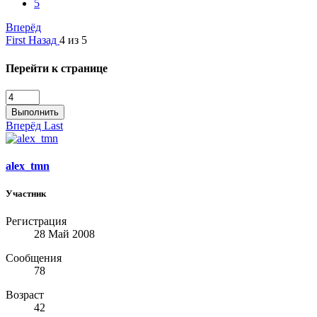
5
Вперёд
First
Назад
4 из 5
Перейти к странице
Выполнить
Вперёд
Last
alex_tmn
Участник
Регистрация
28 Май 2008
Сообщения
78
Возраст
42