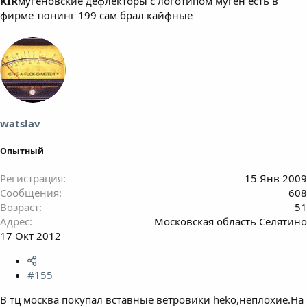
KIR
мугеновские дефлекторы с логотипом муген есть в
фирме тюнинг 199 сам брал кайфные
watslav
Опытный
Регистрация
15 Янв 2009
Сообщения
608
Возраст
51
Адрес
Московская область Селятино
17 Окт 2012
#155
В тц москва покупал вставные ветровики heko,неплохие.На