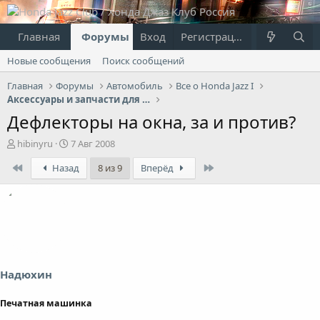
Главная
Форумы
Вход
Что нового?
Регистрация
Пользовател
Новые сообщения
Поиск сообщений
Главная
Форумы
Автомобиль
Все о Honda Jazz I
Аксессуары и запчасти для Jazz I
Дефлекторы на окна, за и против?
А
Д
hibinyru
7 Авг 2008
в
а
First
Last
Назад
8 из 9
Вперёд
т
т
о
а
р
н
т
а
е
ч
м
а
ы
л
а
Надюхин
Печатная машинка