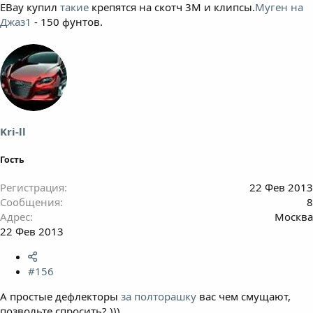
EBay купил
такие
крепятся на скотч 3М и клипсы.
Муген на
Джаз1
- 150 фунтов.
Kri-ll
Гость
Регистрация
22 Фев 2013
Сообщения
8
Адрес
Москва
22 Фев 2013
#156
А простые дефлекторы
за полторашку
вас чем смущают,
позвольте спросить? )))