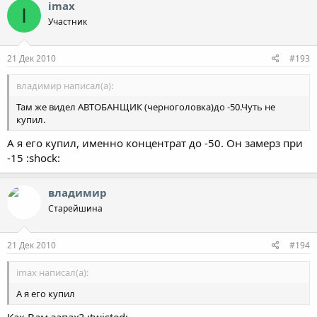
imax
I
Участник
21 Дек 2010
#193
владимир написал(а):
Там же видел АВТОБАНЩИК (черноголовка)до -50.Чуть не
купил.
А я его купил, именно концентрат до -50. Он замерз при
-15 :shock:
владимир
Старейшина
21 Дек 2010
#194
imax написал(а):
А я его купил