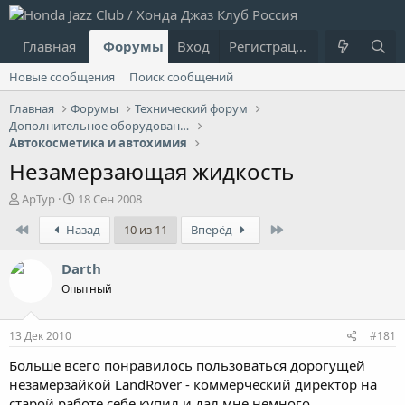
Главная
Форумы
Вход
Что нового?
Регистрация
Пользовател
Новые сообщения
Поиск сообщений
Главная
Форумы
Технический форум
Дополнительное оборудование
Автокосметика и автохимия
Незамерзающая жидкость
А
Д
АрТур
18 Сен 2008
в
а
First
Last
Назад
10 из 11
Вперёд
т
т
о
а
р
н
Darth
т
а
Опытный
е
ч
м
а
ы
л
13 Дек 2010
#181
а
Больше всего понравилось пользоваться дорогущей
незамерзайкой LandRover - коммерческий директор на
старой работе себе купил и дал мне немного