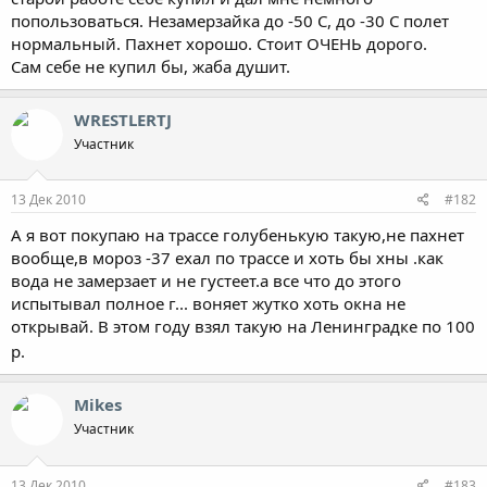
попользоваться. Незамерзайка до -50 С, до -30 С полет
нормальный. Пахнет хорошо. Стоит ОЧЕНЬ дорого.
Сам себе не купил бы, жаба душит.
WRESTLERTJ
Участник
13 Дек 2010
#182
А я вот покупаю на трассе голубенькую такую,не пахнет
вообще,в мороз -37 ехал по трассе и хоть бы хны .как
вода не замерзает и не густеет.а все что до этого
испытывал полное г... воняет жутко хоть окна не
открывай. В этом году взял такую на Ленинградке по 100
р.
Mikes
Участник
13 Дек 2010
#183