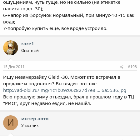
ощущениям, чуть гуще, но не сильно (на этикетке
написано до -30);
6-напор из форсунок нормальный, при минус-10 -15 как
вода;
7-попробую купить еще, все вроде устроило.
raze1
Опытный
15 Дек 2011
#198
Ищу незамерзайку Gleid -30. Может кто встречал в
продаже и подскажет? Выглядит вот так:
http://ad-olxi.ru/img/1c1b09c06c827d7e8 ... 6a5536.jpg
Всю прошлую зиму отъездил, брал в прошлом году в ТЦ
"РИО", друг недавно ездил, не нашёл.
интер авто
И
Участник