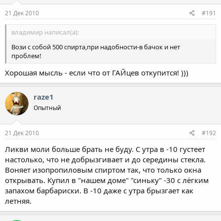
21 Дек 2010
#191
владимир написал(а):
Вози с собой 500 спирта,при надобности-в бачок и нет
проблем!
Хорошая мысль - если что от ГАЙцев откупится! )))
raze1
Опытный
21 Дек 2010
#192
Ликви моли больше брать не буду. С утра в -10 густеет
настолько, что не добрызгивает и до середины стекла.
Воняет изопропиловым спиртом так, что только окна
открывать. Купил в "нашем доме" "синьку" -30 с лёгким
запахом барбариски. В -10 даже с утра брызгает как
летняя.