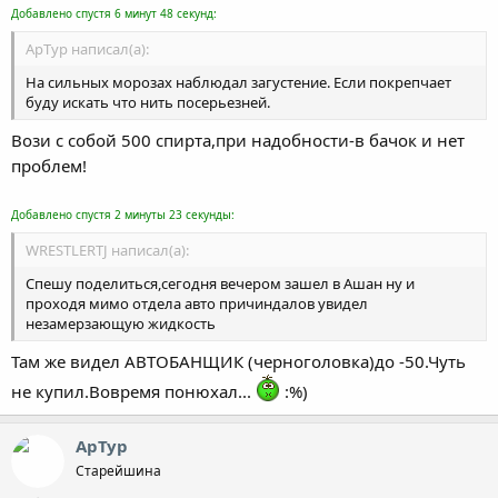
Добавлено спустя 6 минут 48 секунд:
ApTyp написал(а):
На сильных морозах наблюдал загустение. Если покрепчает
буду искать что нить посерьезней.
Вози с собой 500 спирта,при надобности-в бачок и нет
проблем!
Добавлено спустя 2 минуты 23 секунды:
WRESTLERTJ написал(а):
Спешу поделиться,сегодня вечером зашел в Ашан ну и
проходя мимо отдела авто причиндалов увидел
незамерзающую жидкость
Там же видел АВТОБАНЩИК (черноголовка)до -50.Чуть
не купил.Вовремя понюхал...
:%)
АрТур
Старейшина