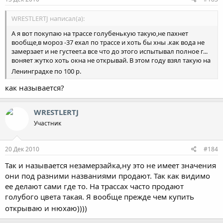
WRESTLERTJ написал(а):
А я вот покупаю на трассе голубенькую такую,не пахнет
вообще,в мороз -37 ехал по трассе и хоть бы хны .как вода не
замерзает и не густеет.а все что до этого испытывал полное г...
воняет жутко хоть окна не открывай. В этом году взял такую на
Ленинградке по 100 р.
как называется?
WRESTLERTJ
Участник
20 Дек 2010
#184
Так и называется незамерзайка,ну это не имеет значения
они под разними названиями продают. Так как видимо
ее делают сами где то. На трассах часто продают
голубого цвета такая. Я вообще прежде чем купить
открываю и нюхаю))))