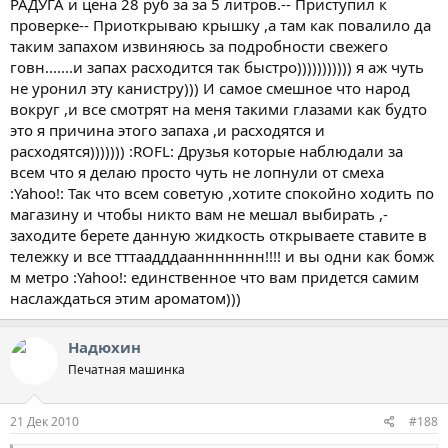
РАДУГА и цена 28 руб за за 5 литров.-- Приступил к
проверке-- Приоткрываю крышку ,а там как повалило да
таким запахом извиняюсь за подробности свежего
говн.......и запах расходится так быстро))))))))))) я аж чуть
не уронил эту канистру))) И самое смешное что народ
вокруг ,и все смотрят на меня такими глазами как будто
это я причина этого запаха ,и расходятся и
расходятся))))))) :ROFL: Друзья которые наблюдали за
всем что я делаю просто чуть не лопнули от смеха
:Yahoo!: Так что всем советую ,хотите спокойно ходить по
магазину и чтобы никто вам не мешал выбирать ,-
заходите берете данную жидкость открываете ставите в
тележку и все тттаадддааннннннн!!!! и вы одни как бомж
м метро :Yahoo!: единственное что вам придется самим
наслаждаться этим ароматом)))
Надюхин
Печатная машинка
21 Дек 2010
#188