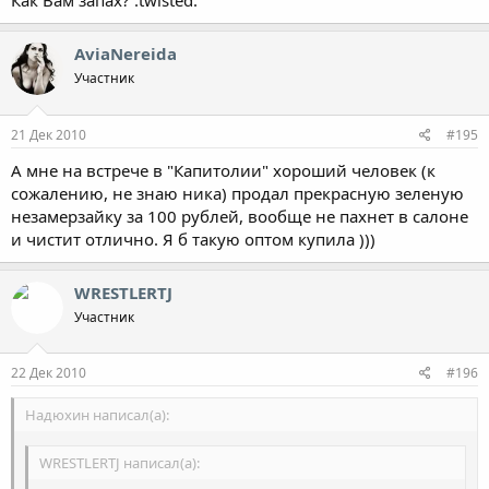
Как Вам запах? :twisted:
AviaNereida
Участник
21 Дек 2010
#195
А мне на встрече в "Капитолии" хороший человек (к
сожалению, не знаю ника) продал прекрасную зеленую
незамерзайку за 100 рублей, вообще не пахнет в салоне
и чистит отлично. Я б такую оптом купила )))
WRESTLERTJ
Участник
22 Дек 2010
#196
Надюхин написал(а):
WRESTLERTJ написал(а):