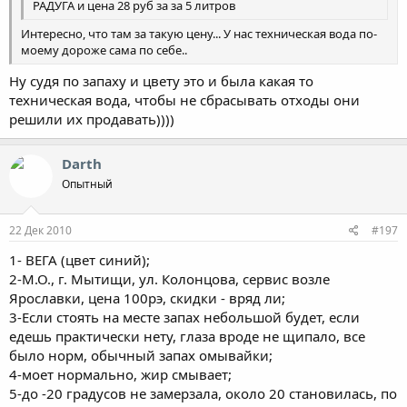
РАДУГА и цена 28 руб за за 5 литров
Интересно, что там за такую цену... У нас техническая вода по-
моему дороже сама по себе..
Ну судя по запаху и цвету это и была какая то
техническая вода, чтобы не сбрасывать отходы они
решили их продавать))))
Darth
Опытный
22 Дек 2010
#197
1- ВЕГА (цвет синий);
2-М.О., г. Мытищи, ул. Колонцова, сервис возле
Ярославки, цена 100рэ, скидки - вряд ли;
3-Если стоять на месте запах небольшой будет, если
едешь практически нету, глаза вроде не щипало, все
было норм, обычный запах омывайки;
4-моет нормально, жир смывает;
5-до -20 градусов не замерзала, около 20 становилась, по