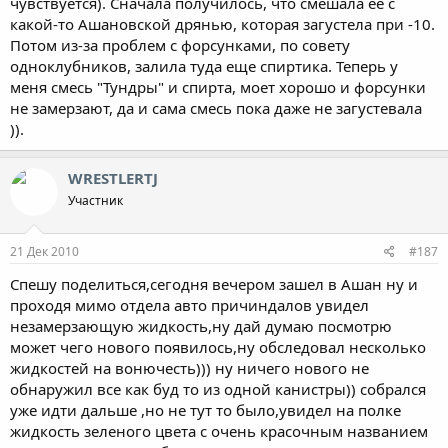
чувствуется). Сначала получилось, что смешала ее с
какой-то Ашановской дрянью, которая загустела при -10.
Потом из-за проблем с форсунками, по совету
одноклубников, залила туда еще спиртика. Теперь у
меня смесь "Тундры" и спирта, моет хорошо и форсунки
не замерзают, да и сама смесь пока даже не загустевала
)).
WRESTLERTJ
Участник
21 Дек 2010
#187
Спешу поделиться,сегодня вечером зашел в Ашан ну и
проходя мимо отдела авто причиндалов увидел
незамерзающую жидкость,ну дай думаю посмотрю
может чего нового появилось,ну обследовал несколько
жидкостей на вонючесть))) ну ничего нового не
обнаружил все как буд то из одной канистры)) собрался
уже идти дальше ,но не тут то было,увидел на полке
жидкость зеленого цвета с очень красочным названием