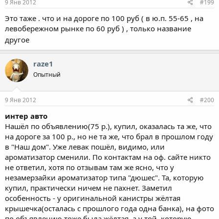
9 Янв 2012
#199
Это таже . что и на дороге по 100 руб ( в ю.п. 55-65 , на
левобережном рынке по 60 руб ) , только название
другое
raze1
Опытный
9 Янв 2012
#200
интер авто
Нашёл по объявлению(75 р.), купил, оказалась та же, что
на дороге за 100 р., но не та же, что брал в прошлом году
в "Наш дом". Уже левак пошёл, видимо, или
ароматизатор сменили. По контактам на оф. сайте никто
не ответил, хотя по отзывам там же ясно, что у
незамерзайки ароматизатор типа "дюшес". Та, которую
купил, практически ничем не пахнет. Заметил
особенность - у оригинальной канистры жёлтая
крышечка(осталась с прошлого года одна банка), на фото
по объявлению тоже была жёлтая, а у той, которую