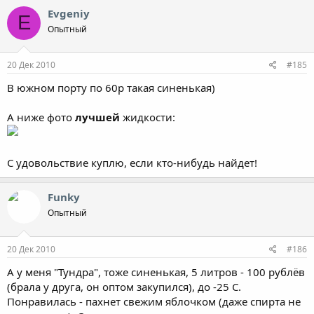
Evgeniy
E
Опытный
20 Дек 2010
#185
В южном порту по 60р такая синенькая)
А ниже фото
лучшей
жидкости:
С удовольствие куплю, если кто-нибудь найдет!
Funky
Опытный
20 Дек 2010
#186
А у меня "Тундра", тоже синенькая, 5 литров - 100 рублёв
(брала у друга, он оптом закупился), до -25 С.
Понравилась - пахнет свежим яблочком (даже спирта не