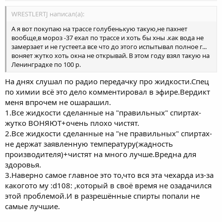
WRESTLERTJ написал(а):
А я вот покупаю на трассе голубенькую такую,не пахнет
вообще,в мороз -37 ехал по трассе и хоть бы хны .как вода не
замерзает и не густеет.а все что до этого испытывал полное г...
воняет жутко хоть окна не открывай. В этом году взял такую на
Ленинградке по 100 р.
На днях слушал по радио передачку про жидкости.Спец
по химии всё это дело комментировал в эфире.Вердикт
меня впрочем не ошарашил.
1.Все жидкости сделанные на "правильных" спиртах-
жутко ВОНЯЮТ+очень плохо чистят.
2.Все жидкости сделанные на "не правильных" спиртах-
не держат заявленную температуру(жадность
производителя)+чистят на много лучше.Вредна для
здоровья.
3.Наверно самое главное это то,что вся эта чехарда из-за
какогото му :d108: ,который в своё время не озадачился
этой проблемой.И в разрешённые спирты попали не
самые лучшие.