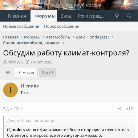
Главная
Форумы
Вход
Что нового?
Регистрация
Пользовател
Новые сообщения
Поиск сообщений
Главная
Форумы
Автомобиль
Все о Honda Jazz I
Салон автомобиля, климат
Обсудим работу климат-контроля?
А
Д
hibinyru
14 Окт 2008
в
а
First
Назад
9 из 9
т
т
о
а
р
н
if_maks
I
т
а
Гость
е
ч
м
а
ы
л
7 Дек 2011
#161
а
Девятый вал написал(а):
if_maks
у меня с фильтрами все было в порядке и тоже потела,
более того, в морозы все это изнутри замерзало.