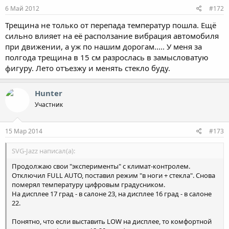
6 Май 2012
#172
Трещина не только от перепада температур пошла. Ещё
сильно влияет на её расползание вибрация автомобиля
при движении, а уж по нашим дорогам..... У меня за
полгода трещина в 15 см разрослась в замысловатую
фигуру. Лето отъезжу и менять стекло буду.
Hunter
Участник
15 Мар 2014
#173
SVG-Jazz написал(а):
Продолжаю свои "эксперименты" с климат-контролем.
Отключил FULL AUTO, поставил режим "в ноги + стекла". Снова
померял температуру цифровым градусником.
На дисплее 17 град - в салоне 23, на дисплее 16 град - в салоне
22.
Понятно, что если выставить LOW на дисплее, то комфортной