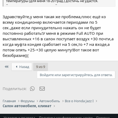
температуры (для меня 18-20 град.) достичь не удастся.
Ведь за окном меньше нуля. Думаю что делать дальше...
Здравствуйте,у меня такая же проблема,плюс ещё ко
всему кондиционер включается периодами по 5
сек.,даже если принудительно нажать он не будет
постоянно работать!У меня в режиме Full AUTO при
выставленных +16 в салон поступает воздух +30 почти,а
когда муфта кондея сработает на 5 сек,то +7 на входе,а
потом опять +25-+30 целую минуту!Вот такое вот
безобразие(((
First
Назад
9 из 9
Войдите или зарегистрируйтесь для ответа.
WhatsApp
Электронная почта
Поделиться:
Главная
Форумы
Автомобиль
Все о Honda Jazz I
Салон автомобиля, климат
Условия и правила
Политика конфиденциальности
Помощь