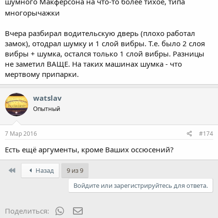
шумного Макферсона на что-то более тихое, типа
многорычажки
Вчера разбирал водительскую дверь (плохо работал
замок), отодрал шумку и 1 слой вибры. Т.е. было 2 слоя
вибры + шумка, остался только 1 слой вибры. Разницы
не заметил ВАЩЕ. На таких машинах шумка - что
мертвому припарки.
watslav
Опытный
7 Мар 2016
#174
Есть ещё аргументы, кроме Ваших оссюсений?
First
Назад
9 из 9
Войдите или зарегистрируйтесь для ответа.
WhatsApp
Электронная почта
Поделиться: