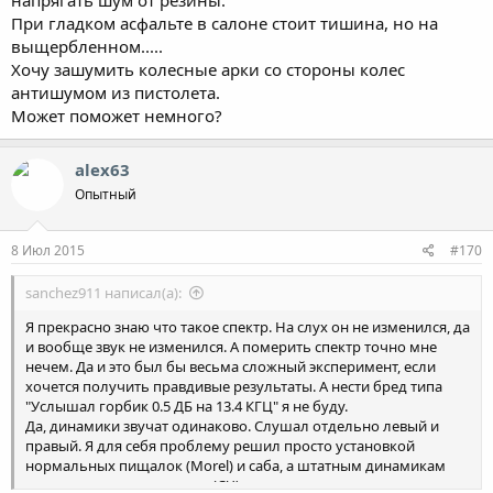
При гладком асфальте в салоне стоит тишина, но на
выщербленном.....
Хочу зашумить колесные арки со стороны колес
антишумом из пистолета.
Может поможет немного?
alex63
Опытный
8 Июл 2015
#170
sanchez911 написал(а):
Я прекрасно знаю что такое спектр. На слух он не изменился, да
и вообще звук не изменился. А померить спектр точно мне
нечем. Да и это был бы весьма сложный эксперимент, если
хочется получить правдивые результаты. А нести бред типа
"Услышал горбик 0.5 ДБ на 13.4 КГЦ" я не буду.
Да, динамики звучат одинаково. Слушал отдельно левый и
правый. Я для себя проблему решил просто установкой
нормальных пищалок (Morel) и саба, а штатным динамикам
оставил только серединку (СЧ).