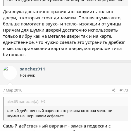
Может как раз из-за того, что только одну сторону сделали.. +
люди шумили в салоне, а вы только в дверях... Что ещё?!
Для звука достаточно правильно зашумить только
двери, в которых стоят динамики. Полная шумка авто,
больше помогает в звуко- и тепло- изоляции от улицы.
Причем для шумки дверей достаточно использовать
только вибру как на металле двери так и на карте,
единственное, что нужно сделать это устранить дребезг
в местах примыкания карты к двери, материалом типа
битопласт.
sanchez911
Новичок
7 Мар 2016
#173
alex63 написал(а):
самый действенный вариант это резина которая меньше
шумит на шершавом асфальте.
Самый действенный вариант - замена подвески с