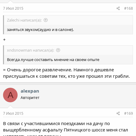
7 Июл 2015
#168
Zalechi написал(а):
заняться звуком(аудио и в салоне).
+
xndsnowman написал(а):
Всегда лучше составить мнение на своем опыте
= Очень дорогое развлечение. Намного дешевле
прислушаться к советам тех, кто уже прошел эти грабли.
alexpan
A
Авторитет
7 Июл 2015
#169
В связи с участившимися поездками на дачу по
выщербленному асфальту Пятницкого шоссе меня стал
напрягать шум от резины.