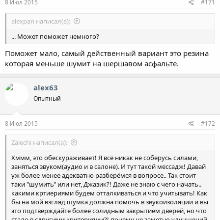
8 Июл 2015
#171
alexpan написал(а):
... Может поможет немного?
Поможет мало, самый действенный вариант это резина
которая меньше шумит на шершавом асфальте.
alex63
Опытный
8 Июл 2015
#172
Zalechi написал(а):
Хммм, это обескураживает! Я всё никак не соберусь силами,
заняться звуком(аудио и в салоне). И тут такой мессадж! Давай
уж более менее адекватно разберёмся в вопросе.. Так стоит
таки "шумить" или нет, Джазик?! Даже не знаю с чего начать..
какими кртиериями будем отталкиваться и что учитывать! Как
бы на мой взгляд шумка должна помочь в звукоизоляции и вы
это подтверждайте более солидным закрытием дверей, но что
стало в сдругими критериями?! почему не заметно улучшений.