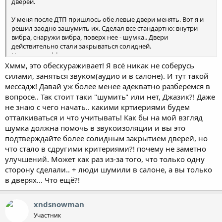
дверей.
У меня после ДТП пришлось обе левые двери менять. Вот я и
решил заодно зашумить их. Сделал все стандартно: внутри
вибра, снаружи вибра, поверх нее - шумка.. Двери
действительно стали закрываться солидней.
Но на этом эффект и закончился.
Хммм, это обескураживает! Я всё никак не соберусь
Разницы во время езды нет ВООБЩЕ. Т.е. ни капельки, даже на
силами, заняться звуком(аудио и в салоне). И тут такой
уровне самовнушения. Как было, так и осталось. Левая
мессадж! Давай уж более менее адекватно разберёмся в
половина не звучит тише, чем правая (незашумленная). И даже
вопросе.. Так стоит таки "шумить" или нет, Джазик?! Даже
звук из динамиков не стал лучше.
не знаю с чего начать.. какими кртиериями будем
отталкиваться и что учитывать! Как бы на мой взгляд
Слон на уши мне не наступал. Некоторое время я довольно
долго был связан со звукозаписью.
шумка должна помочь в звукоизоляции и вы это
подтверждайте более солидным закрытием дверей, но
Мне кажется, что занятие абсолютно бесполезное. Если
что стало в сдругими критериями?! почему не заметно
почитать в интернете, то становится ясно, что многие тихие
улучшений. Может как раз из-за того, что только одну
автомобили более совершенны конструктивно. Ну, например,
сторону сделали.. + люди шумили в салоне, а вы только
подвеска макферсона в принципе тем и известна, что более
в дверях... Что ещё?!
шумна. Точнее, передает больше шумов на кузов.
У моих родителей сивик с многорычажкой и он действительно
немного потише.
xndsnowman
Участник