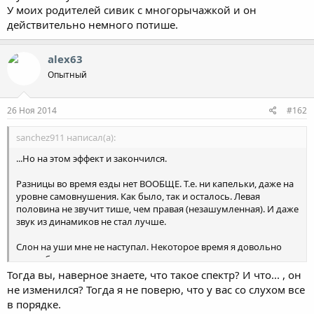
У моих родителей сивик с многорычажкой и он
действительно немного потише.
alex63
Опытный
26 Ноя 2014
#162
sanchez911 написал(а):
...Но на этом эффект и закончился.
Разницы во время езды нет ВООБЩЕ. Т.е. ни капельки, даже на
уровне самовнушения. Как было, так и осталось. Левая
половина не звучит тише, чем правая (незашумленная). И даже
звук из динамиков не стал лучше.
Слон на уши мне не наступал. Некоторое время я довольно
долго был связан со звукозаписью. ...
Тогда вы, наверное знаете, что такое спектр? И что... , он
не изменился? Тогда я не поверю, что у вас со слухом все
в порядке.