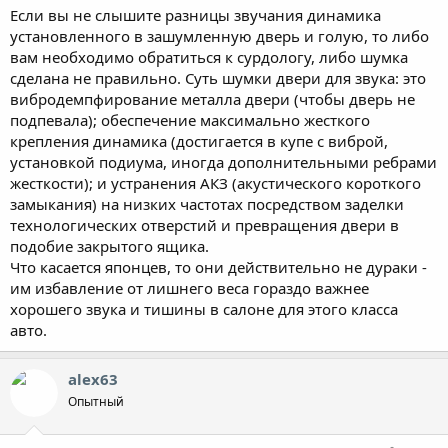
Может кому-то на уровне самовнушения шумка и помогает, но
Если вы не слышите разницы звучания динамика
явно не мне.
установленного в зашумленную дверь и голую, то либо
alex63
, да мы с вами как-то общались уже на другом форуме
вам необходимо обратиться к сурдологу, либо шумка
сделана не правильно. Суть шумки двери для звука: это
вибродемпфирование металла двери (чтобы дверь не
Мой пост был лишь о том, что толку от шумки нет (почти нет) и
подпевала); обеспечение максимально жесткого
не стоит на это тратить время и деньги. В конце концов,
крепления динамика (достигается в купе с виброй,
японцы тоже не дураки, и если бы эффект достигался такими
малыми силами - они бы сразу встраивали ее где нужно.
установкой подиума, иногда дополнительными ребрами
жесткости); и устранения АКЗ (акустического короткого
замыкания) на низких частотах посредством заделки
технологических отверстий и превращения двери в
подобие закрытого ящика.
Что касается японцев, то они действительно не дураки -
им избавление от лишнего веса гораздо важнее
хорошего звука и тишины в салоне для этого класса
авто.
alex63
Опытный