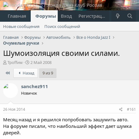
Главная
Форумы
Вход
Что нового?
Регистрация
Пользовател
Новые сообщения
Поиск сообщений
Главная
Форумы
Автомобиль
Все о Honda Jazz I
Очумелые ручки
Шумоизоляция своими силами.
А
Д
Троffим
2 Май 2008
в
а
First
Назад
9 из 9
т
т
о
а
р
н
sanchez911
т
а
Новичок
е
ч
м
а
ы
л
26 Ноя 2014
#161
а
Месяц назад и я решился попробовать зашумить авто.
На форуме писали, что наибольший эффект дает шумка
дверей.