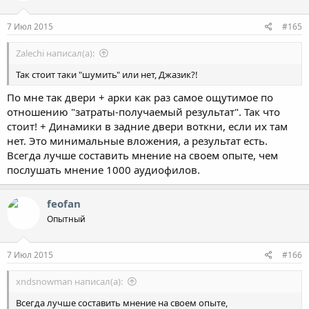
7 Июл 2015
#165
Zalechi написал(а):
Так стоит таки "шумить" или нет, Джазик?!
По мне так двери + арки как раз самое ощутимое по
отношению "затраты-получаемый результат". Так что
стоит! + Динамики в задние двери воткни, если их там
нет. Это минимальные вложения, а результат есть.
Всегда лучше составить мнение на своем опыте, чем
послушать мнение 1000 аудиофилов.
feofan
Опытный
7 Июл 2015
#166
xndsnowman написал(а):
Всегда лучше составить мнение на своем опыте,