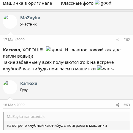
машинка в оригинале
Классные фото
MaZayka
Участник
17 Мар 2009
#62
Катюха
, ХОРОШ!!!!
И главное похож! как две
капли воды)))
Такие забавные у всех получаются :roll: на встрече
клубной как-нибудь поиграем в машинки
Катюха
Гуру
18 Мар 2009
#63
MaZayka написал(а):
на встрече клубной как-нибудь поиграем в машинки