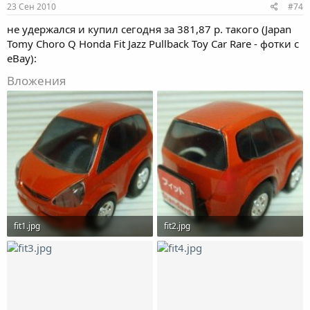
23 Сен 2010
#74
не удержался и купил сегодня за 381,87 р. такого (Japan
Tomy Choro Q Honda Fit Jazz Pullback Toy Car Rare - фотки с
eBay):
Вложения
fit1.jpg
fit2.jpg
32.5 KB · Просмотры: 1,924
31.5 KB · Просмотры: 1,942