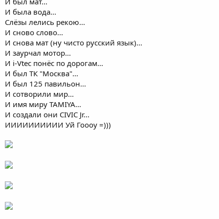
И был мат...
И была вода...
Слёзы лелись рекою...
И сново слово...
И снова мат (ну чисто русский язык)...
И заурчал мотор...
И i-Vtec понёс по дорогам...
И был ТК "Москва"...
И был 125 павильон...
И сотворили мир...
И имя миру TAMIYA...
И создали они CIVIC Jr...
ИИИИИИИИИИ Уй Гоооу =)))