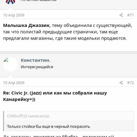
10 Апр 2009
#71
Малышка Джаззик
, тему объединила с существующей,
так что полистай предыдущие странички, там еще
предлагали магазины, где такие модельки продаются.
Константин.
Интересующийся
10 Апр 2009
#72
Re: Civic Jr. (Jazz) или как мы собрали нашу
Канарейку=))
CARboffOZ написал(а):
Только стойки бы еще в черный покрасить
Да, согласен, прилетит из Ебибта... подкрасим =))