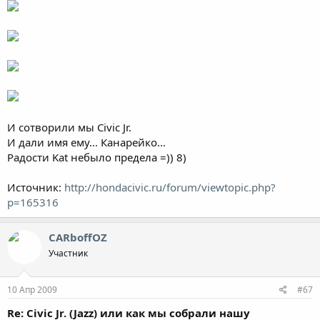
И сотворили мы Civic Jr.
И дали имя ему... Канарейко...
Радости Kat небыло предела =)) 8)
Источник:
http://hondacivic.ru/forum/viewtopic.php?
p=165316
CARboffOZ
Участник
10 Апр 2009
#67
Re: Civic Jr. (Jazz) или как мы собрали нашу