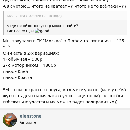
А я смотрю... чтото не хватает =)) чтото не то всё-таки =)))
Малышка Джаззик написал(а):
А где такой конструктор можно найти?
Как настоящая
Мы покупали в ТК "Москва" в Люблино. павильон L-125
^_^
Они есть в 2-х вариациях:
1- обычная = 900р
2- с моторчиком = 1300р
плюс - Клей
плюс - Краска
ЗЫ... при покраске корпуса, возьмите у жены (или у себя)
жуткость для снятия лака (лучше с ацетоном) т.к. потёки
избежатьне удастся и их можно будет подправить =))
elenstone
Авторитет