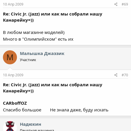
10 Апр 2009
#69
Re: Civic Jr. (Jazz) или как мы собрали нашу
Канарейку=))
В любом магазине моделей)
Много в "Олимпийском" есть их
Малышка Джаззик
М
Участник
10 Апр 2009
#70
Re: Civic Jr. (Jazz) или как мы собрали нашу
Канарейку=))
CARboffOZ
Спасибо большое
Не знала даже, буду искать
Надюхин
Печатная машинка