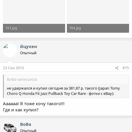
fit3.jpg
fit4.jpg
33.5 KB · Просмотры: 1,912
42.8 KB · Просмотры: 1,896
йцукен
Опытный
23 Сен 2010
#75
ВоВа написал(а):
не удержался и купил сегодня за 381,87 р. такого (Japan Tomy
Choro Q Honda Fit Jazz Pullback Toy Car Rare - фотки с eBay):
Аааааа! Я тоже хочу такого!!!
Где и как купил?
ВоВа
Опытный