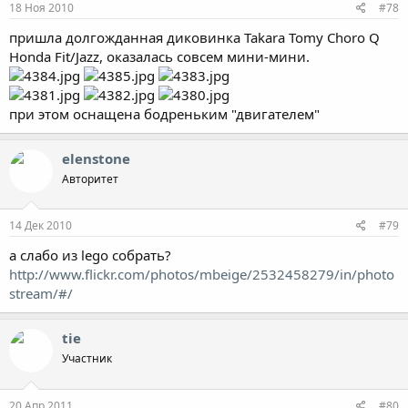
18 Ноя 2010
#78
пришла долгожданная диковинка Takara Tomy Choro Q
Honda Fit/Jazz, оказалась совсем мини-мини.
при этом оснащена бодреньким "двигателем"
elenstone
Авторитет
14 Дек 2010
#79
а слабо из lego собрать?
http://www.flickr.com/photos/mbeige/2532458279/in/photo
stream/#/
tie
Участник
20 Апр 2011
#80