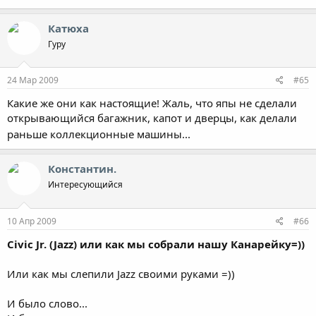
59.4 KB · Просмотры: 2,096
73.7 KB · Просмотры: 2,064
Катюха
Гуру
24 Мар 2009
#65
Какие же они как настоящие! Жаль, что япы не сделали
открывающийся багажник, капот и дверцы, как делали
раньше коллекционные машины...
Константин.
Интересующийся
10 Апр 2009
#66
Civic Jr. (Jazz) или как мы собрали нашу Канарейку=))
Или как мы слепили Jazz своими руками =))
И было слово...