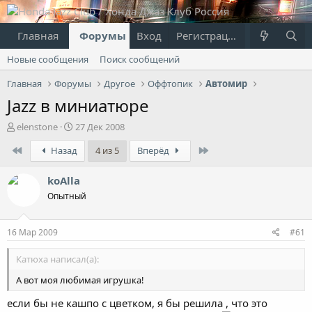
Главная
Форумы
Вход
Что нового?
Регистрация
Пользовател
Новые сообщения
Поиск сообщений
Главная
Форумы
Другое
Оффтопик
Автомир
Jazz в миниатюре
А
Д
elenstone
27 Дек 2008
в
а
First
Last
Назад
4 из 5
Вперёд
т
т
о
а
р
н
koAlla
т
а
Опытный
е
ч
м
а
ы
л
16 Мар 2009
#61
а
Катюха написал(а):
А вот моя любимая игрушка!
если бы не кашпо с цветком, я бы решила , что это