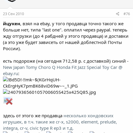
23 Сен 2010
#76
йцукен
, взял на ebay, у того продавца точно такого же
больше нет, типа "last one". оплатил через paypal. теперь
жду отгрузки (до 4 рабдней у этого продавца) и доставки
(а это уже будет зависеть от нашей доблестной Почты
России).
есть подороже (на сегодня 712,58 р. с доставкой) синий -
New Japan Tomy Choro Q Honda Fit Jazz Special Toy Car @
ebay.ru
:
здесь от этого же продавца
несколько хондовских
игрушек, в т.ч. такие же cr-x, s2000, element, prelude,
integra, cr-v, civic type R ep3 и т.д.