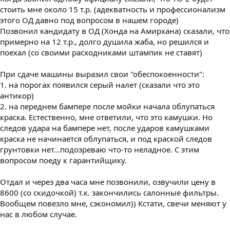
стоить мне около 15 т.р. (адекватность и профессионализм
этого ОД давно под вопросом в нашем городе)
Позвонил кандидату в ОД (Хонда на Амирхана) сказали, что
примерно на 12 т.р., долго душила жаба, но решился и
поехал (со своими расходниками штампик не ставят)
При сдаче машины выразил свои "обеспокоенности":
1. на порогах появился серый налет (сказали что это
антикор)
2. на переднем бампере после мойки начала облупаться
краска. Естественно, мне ответили, что это камушки. Но
следов удара на бампере нет, после ударов камушками
краска не начинается облупаться, и под краской следов
грунтовки нет...подозреваю что-то неладное. С этим
вопросом поеду к гарантийщику.
Отдал и через два часа мне позвонили, озвучили цену в
8600 (со скидочкой) т.к. закончились салонные фильтры.
Вообщем повезло мне, сэкономил)) Кстати, свечи меняют у
нас в любом случае.