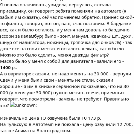
Я пошла оплачивать, увидела, вернулась, сказала
приемщику, он говорит: ребята поменяли на автомате (я
забыл им сказать), сейчас поменяем обратно. Принес какой-
то фильтр, говорит, вот он, ваш, счас поставим. В бардачке
все, как и было осталось, а у меня там довольно бардачно
(ссори за каламбур) было - зонт, мануал, жвачка-3 шт., духи,
шнур от навигатора, ножницы, тряпочка для очков :%) - так
даже все на своих местах и осталось лежать, как и было.
Можно это было сделать, меняя дважды фильтр?
Масло было у меня с собой для двигателя - залили его -
1400
р..
А в вариаторе сказали, не надо менять на 30 000 - вернули.
Свечи у меня были свои - менять не стали, сказали,
хорошие - я им в книжке сервисной показываю, что на 30
000 (у меня уже 30 600) нужно менять свечи, приемщик
говорит, что посмотрели - замены не требуют. Правильно
это?
Изначально цена ТО озвучена была 10 173 р.
На Тульскую в Автотемп не поехала - цену озвучили 12 700,
так же Аояма на Волгоградском.