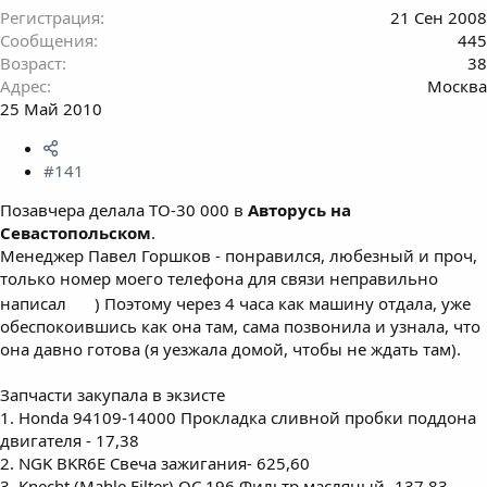
Регистрация
21 Сен 2008
Сообщения
445
Возраст
38
Адрес
Москва
25 Май 2010
#141
Позавчера делала ТО-30 000 в
Авторусь на
Севастопольском
.
Менеджер Павел Горшков - понравился, любезный и проч,
только номер моего телефона для связи неправильно
написал
) Поэтому через 4 часа как машину отдала, уже
обеспокоившись как она там, сама позвонила и узнала, что
она давно готова (я уезжала домой, чтобы не ждать там).
Запчасти закупала в экзисте
1. Honda 94109-14000 Прокладка сливной пробки поддона
двигателя - 17,38
2. NGK BKR6E Свеча зажигания- 625,60
3. Knecht (Mahle Filter) OC 196 Фильтр масляный- 137,83