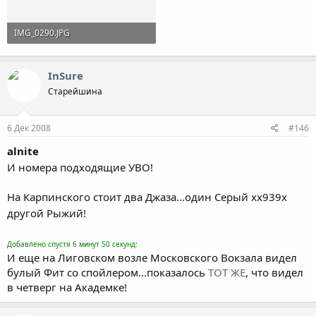
IMG_0290.JPG
113 KB · Просмотры: 660
InSure
Старейшина
6 Дек 2008
#146
alnite
И номера подходящие УВО!
На Карпинского стоит два Джаза...один Серый xx939x
другой Рыжий!
Добавлено спустя 6 минут 50 секунд:
И еще на Лиговском возле Московского Вокзала видел
булый Фит со спойлером...показалось
ТОТ ЖЕ
, что видел
в четверг на Академке!