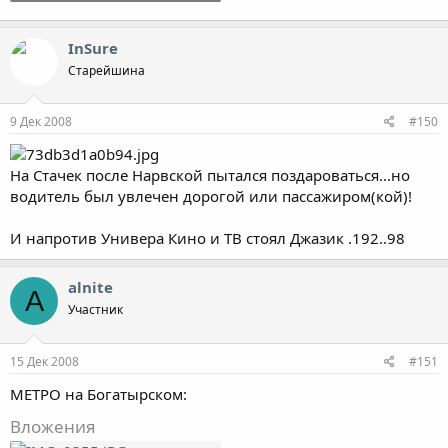
146.9 KB · Просмотры: 791
InSure
Старейшина
9 Дек 2008
#150
На Стачек после Нарвской пытался поздароваться...но
водитель был увлечен дорогой или пассажиром(кой)!
И напротив Универа Кино и ТВ стоял Джазик .192..98
alnite
A
Участник
15 Дек 2008
#151
МЕТРО на Богатырском:
Вложения