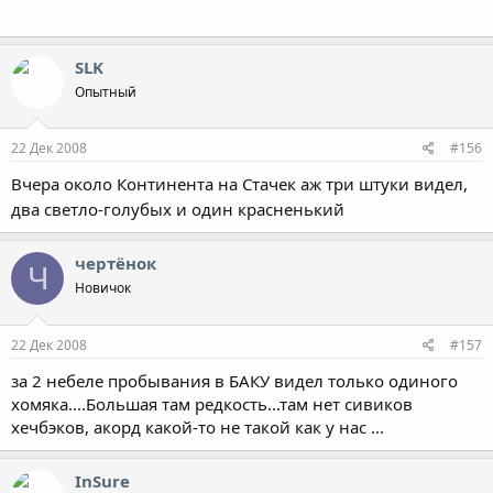
SLK
Опытный
22 Дек 2008
#156
Вчера около Континента на Стачек аж три штуки видел,
два светло-голубых и один красненький
чертёнок
Ч
Новичок
22 Дек 2008
#157
за 2 небеле пробывания в БАКУ видел только одиного
хомяка....Большая там редкость...там нет сивиков
хечбэков, акорд какой-то не такой как у нас ...