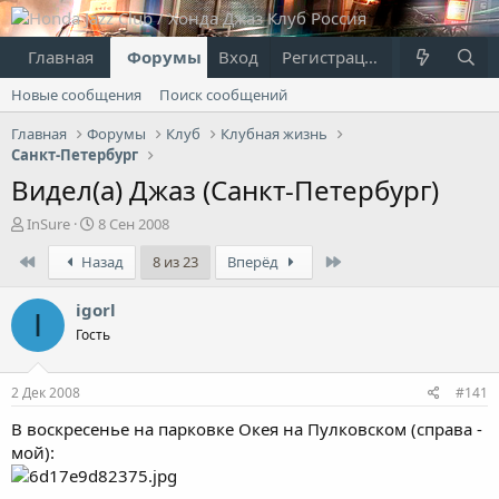
Главная
Форумы
Вход
Что нового?
Регистрация
Пользовател
Новые сообщения
Поиск сообщений
Главная
Форумы
Клуб
Клубная жизнь
Санкт-Петербург
Видел(а) Джаз (Санкт-Петербург)
А
Д
InSure
8 Сен 2008
в
а
First
Last
Назад
8 из 23
Вперёд
т
т
о
а
р
н
igorl
I
т
а
Гость
е
ч
м
а
ы
л
2 Дек 2008
#141
а
В воскресенье на парковке Окея на Пулковском (справа -
мой):