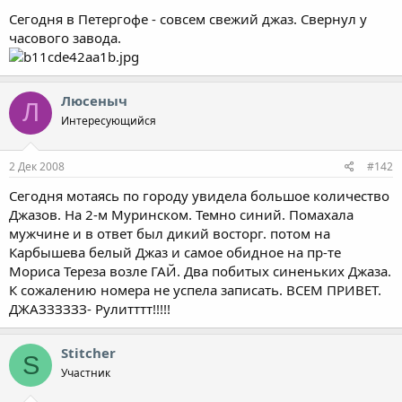
Сегодня в Петергофе - совсем свежий джаз. Свернул у
часового завода.
Люсеныч
Л
Интересующийся
2 Дек 2008
#142
Сегодня мотаясь по городу увидела большое количество
Джазов. На 2-м Муринском. Темно синий. Помахала
мужчине и в ответ был дикий восторг. потом на
Карбышева белый Джаз и самое обидное на пр-те
Мориса Тереза возле ГАЙ. Два побитых синеньких Джаза.
К сожалению номера не успела записать. ВСЕМ ПРИВЕТ.
ДЖАЗЗЗЗЗЗ- Рулитттт!!!!!
Stitcher
S
Участник