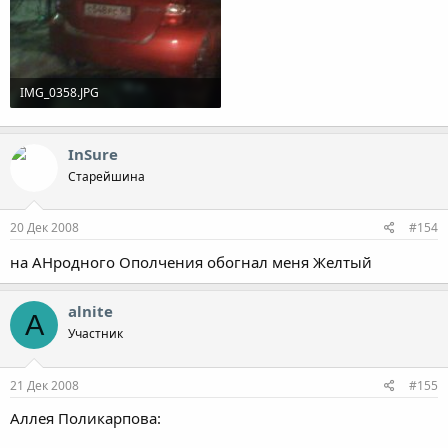
IMG_0358.JPG
106.1 KB · Просмотры: 784
InSure
Старейшина
20 Дек 2008
#154
на АНродного Ополчения обогнал меня Желтый
alnite
A
Участник
21 Дек 2008
#155
Аллея Поликарпова: