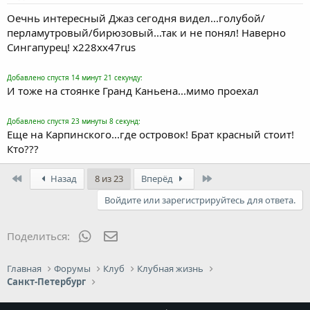
28 Дек 2008
#160
Оечнь интересный Джаз сегодня видел...голубой/
перламутровый/бирюзовый...так и не понял! Наверно
Сингапурец! x228xx47rus
Добавлено спустя 14 минут 21 секунду:
И тоже на стоянке Гранд Каньена...мимо проехал
Добавлено спустя 23 минуты 8 секунд:
Еще на Карпинского...где островок! Брат красный стоит!
Кто???
First
Last
Назад
8 из 23
Вперёд
Войдите или зарегистрируйтесь для ответа.
WhatsApp
Электронная почта
Поделиться:
Главная
Форумы
Клуб
Клубная жизнь
Санкт-Петербург