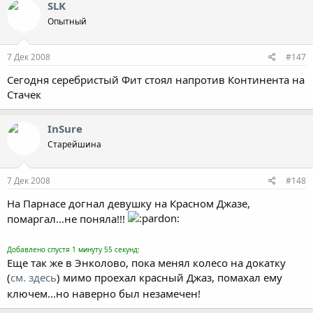
SLK
Опытный
7 Дек 2008
#147
Сегодня серебристый Фит стоял напротив Континента на
Стачек
InSure
Старейшина
7 Дек 2008
#148
На Парнасе догнал девушку на Красном Джазе,
помаргал...не поняла!!!
Добавлено спустя 1 минуту 55 секунд:
Еще так же в Энколово, пока менял колесо на докатку
(
см. здесь
) мимо проехал красный Джаз, помахал ему
ключем...но наверно был незамечен!