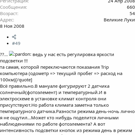
Регистрация
24 Апр 2008
Сообщения
660
Возраст
54
Адрес
Великие Луки
8 Ноя 2008
#49
??...
ведь у нас есть регулировка яркости
подсветки !!!
та самая, которой переключаются показания Trip
компьютера (одометр => текущий пробег => расход на
100км)[/quote]
Всё правильно.В мануале фигурируют 2 датчика
солнечный(фотоэлемент) и температурный.И в
электросхеме в установке климат контроля они
присутствуют.Но работа климата заметна только
температурного датчика.Разности режима день-ночь лично
я не ощутил...Может кто нибудь поделится личными
наблюдениями по работе фотоэлемента? А вот
интенсивность подсветки кнопок из режима день в режим