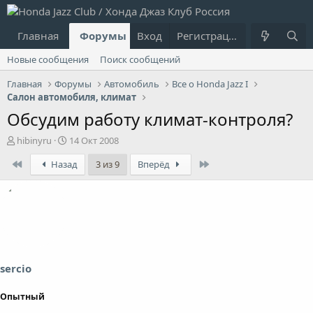
Главная
Форумы
Вход
Что нового?
Регистрация
Пользовател
Новые сообщения
Поиск сообщений
Главная
Форумы
Автомобиль
Все о Honda Jazz I
Салон автомобиля, климат
Обсудим работу климат-контроля?
А
Д
hibinyru
14 Окт 2008
в
а
First
Last
Назад
3 из 9
Вперёд
т
т
о
а
р
н
т
а
е
ч
м
а
ы
л
а
sercio
Опытный