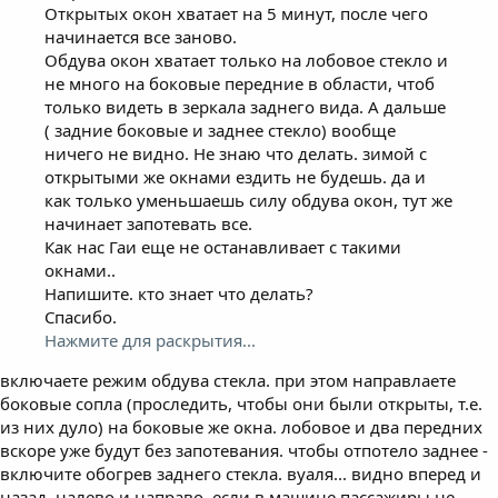
Открытых окон хватает на 5 минут, после чего
начинается все заново.
Обдува окон хватает только на лобовое стекло и
не много на боковые передние в области, чтоб
только видеть в зеркала заднего вида. А дальше
( задние боковые и заднее стекло) вообще
ничего не видно. Не знаю что делать. зимой с
открытыми же окнами ездить не будешь. да и
как только уменьшаешь силу обдува окон, тут же
начинает запотевать все.
Как нас Гаи еще не останавливает с такими
окнами..
Напишите. кто знает что делать?
Спасибо.
Нажмите для раскрытия...
включаете режим обдува стекла. при этом направлаете
боковые сопла (проследить, чтобы они были открыты, т.е.
из них дуло) на боковые же окна. лобовое и два передних
вскоре уже будут без запотевания. чтобы отпотело заднее -
включите обогрев заднего стекла. вуаля... видно вперед и
назад, налево и направо. если в машине пассажиры не